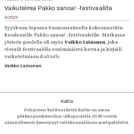
Kirjat
Vaikutelmia Pakko sanoa! -festivaalilta
In English
Esitystaide
5/2024
Arkisto
Syyskuun lopussa Suomussalmella kokoonnuttiin
kuudensille Pakko sanoa! -festivaaleille. Matkassa
Lehdet
yleisön puolella oli myös
Veikko Leinonen
, joka
vieraili festivaalilla ensimmäistä kertaa ja kirjaili
4/2026
vaikutelmiaan
Kaltiolle
.
2–3/2026
1/2026
Veikko Leinonen
6/2025
5/2025 saame
5/2025
Lehtiarkisto
Kaltio
Info
Pohjoinen kulttuurilehti Kaltio on ainoa
pääkaupunkiseudun ulkopuolella yli 80 vuotta
Tilaus ja irtonumerot
säännöllisesti ilmestynyt valtakunnallinen mielipidelehti.
Yhteistyössä
Toimitus