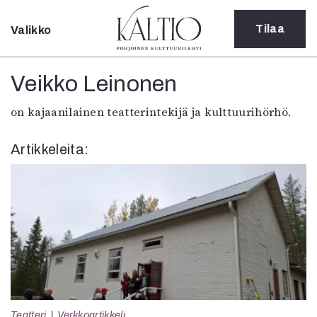
Tilaa
Valikko
Sulje
Kategoriat
Veikko Leinonen
Verkkoartikkeli
on kajaanilainen teatterintekijä ja kulttuurihörhö.
Teatteri
Tanssi
Artikkeleita:
Tanssi
Sarjakuva
Sámegillii
Pääkirjoitus
Paperilehdestä
Oulu2026
Näyttelyt
Musiikki
Levyt
Kuvataide
Teatteri
Verkkoartikkeli