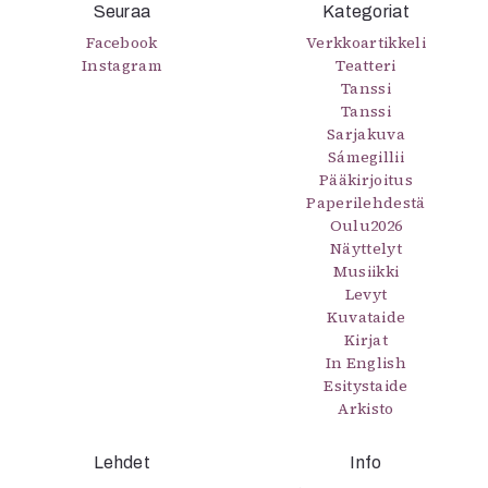
Seuraa
Kategoriat
Mediatiedot
Facebook
Verkkoartikkeli
Kaltio ry
Instagram
Teatteri
Tanssi
Tanssi
Sarjakuva
Sámegillii
Pääkirjoitus
Paperilehdestä
Oulu2026
Näyttelyt
Musiikki
Levyt
Kuvataide
Kirjat
In English
Esitystaide
Arkisto
Lehdet
Info