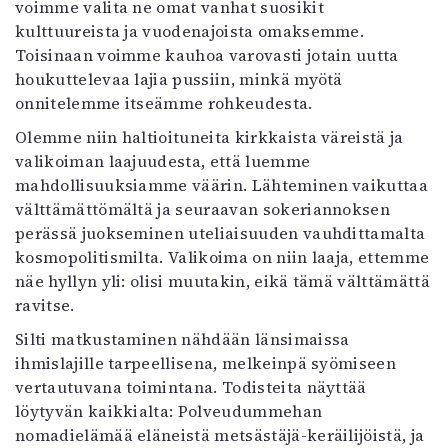
voimme valita ne omat vanhat suosikit
kulttuureista ja vuodenajoista omaksemme.
Toisinaan voimme kauhoa varovasti jotain uutta
houkuttelevaa lajia pussiin, minkä myötä
onnitelemme itseämme rohkeudesta.
Olemme niin haltioituneita kirkkaista väreistä ja
valikoiman laajuudesta, että luemme
mahdollisuuksiamme väärin. Lähteminen vaikuttaa
välttämättömältä ja seuraavan sokeriannoksen
perässä juokseminen uteliaisuuden vauhdittamalta
kosmopolitismilta. Valikoima on niin laaja, ettemme
näe hyllyn yli: olisi muutakin, eikä tämä välttämättä
ravitse.
Silti matkustaminen nähdään länsimaissa
ihmislajille tarpeellisena, melkeinpä syömiseen
vertautuvana toimintana. Todisteita näyttää
löytyvän kaikkialta: Polveudummehan
nomadielämää eläneistä metsästäjä-keräilijöistä, ja