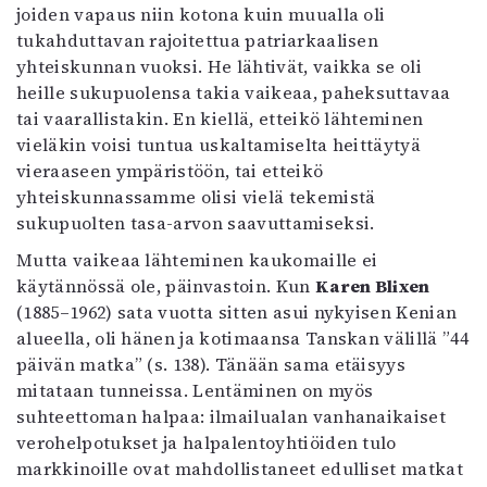
joiden vapaus niin kotona kuin muualla oli
tukahduttavan rajoitettua patriarkaalisen
yhteiskunnan vuoksi. He lähtivät, vaikka se oli
heille sukupuolensa takia vaikeaa, paheksuttavaa
tai vaarallistakin. En kiellä, etteikö lähteminen
vieläkin voisi tuntua uskaltamiselta heittäytyä
vieraaseen ympäristöön, tai etteikö
yhteiskunnassamme olisi vielä tekemistä
sukupuolten tasa-arvon saavuttamiseksi.
Mutta vaikeaa lähteminen kaukomaille ei
käytännössä ole, päinvastoin. Kun
Karen Blixen
(1885–1962) sata vuotta sitten asui nykyisen Kenian
alueella, oli hänen ja kotimaansa Tanskan välillä ”44
päivän matka” (s. 138). Tänään sama etäisyys
mitataan tunneissa. Lentäminen on myös
suhteettoman halpaa: ilmailualan vanhanaikaiset
verohelpotukset ja halpalentoyhtiöiden tulo
markkinoille ovat mahdollistaneet edulliset matkat