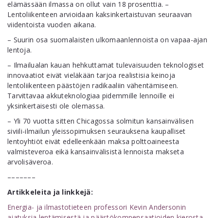
elämässään ilmassa on ollut vain 18 prosenttia. –
Lentoliikenteen arvioidaan kaksinkertaistuvan seuraavan
viidentoista vuoden aikana.
– Suurin osa suomalaisten ulkomaanlennoista on vapaa-ajan
lentoja.
– Ilmailualan kauan hehkuttamat tulevaisuuden teknologiset
innovaatiot eivät vieläkään tarjoa realistisia keinoja
lentoliikenteen päästöjen radikaaliin vähentämiseen.
Tarvittavaa akkuteknologiaa pidemmille lennoille ei
yksinkertaisesti ole olemassa.
– Yli 70 vuotta sitten Chicagossa solmitun kansainvälisen
siviili-ilmailun yleissopimuksen seurauksena kaupalliset
lentoyhtiöt eivät edelleenkään maksa polttoaineesta
valmisteveroa eikä kansainvälisistä lennoista makseta
arvolisäveroa.
–––––––
Artikkeleita ja linkkejä:
Energia- ja ilmastotieteen professori Kevin Andersonin
ajatuksia lentämisestä ja päästökompensaatioiden kierosta