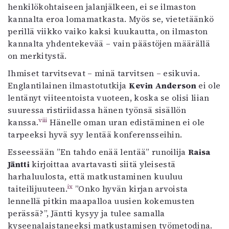
henkilökohtaiseen jalanjälkeen, ei se ilmaston
kannalta eroa lomamatkasta. Myös se, vietetäänkö
perillä viikko vaiko kaksi kuukautta, on ilmaston
kannalta yhdentekevää – vain päästöjen määrällä
on merkitystä.
Ihmiset tarvitsevat – minä tarvitsen – esikuvia.
Englantilainen ilmastotutkija
Kevin Anderson
ei ole
lentänyt viiteentoista vuoteen, koska se olisi liian
suuressa ristiriidassa hänen työnsä sisällön
viii
kanssa.
Hänelle oman uran edistäminen ei ole
tarpeeksi hyvä syy lentää konferensseihin.
Esseessään ”En tahdo enää lentää” runoilija
Raisa
Jäntti
kirjoittaa avartavasti siitä yleisestä
harhaluulosta, että matkustaminen kuuluu
ix
taiteilijuuteen.
”Onko hyvän kirjan arvoista
lennellä pitkin maapalloa uusien kokemusten
perässä?”, Jäntti kysyy ja tulee samalla
kyseenalaistaneeksi matkustamisen työmetodina.