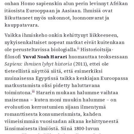
onhan Homo sapienskin alun perin levinnyt Afrikan
itäosista Eurooppaan ja Aasiaan. Ihmisiä ovat
liikuttaneet myös uskonnot, luonnonvarat ja
kauppatavara.
Vaikka ihmiskeho onkin kehittynyt liikkeeseen,
nykyisenkaltaiset nopeat matkat eivät kuitenkaan
ii
ole perusteltavissa biologialla.
Historioitsija-
filosofi
Yuval Noah Harari
huomauttaa teoksessaan
Sapiens: ihmisen lyhyt historia
(2011), ettei ole
tieteellistä näyttöä siitä, että esimerkiksi
muinaisessa Egyptissä taikka keskiajan Euroopassa
matkustamista olisi pidetty haluttavana
iii
toimintona.
Hararin mukaan halumme vaihtaa
maisemaa – kuten moni muukin halumme – on
evoluution kerrostumien sijaan ilmentymä
romanttisesta konsumerismista, kahden
viimeisimmän vuosisadan aikana kehittyneestä
länsimaisesta ilmiöstä. Siinä 1800-luvun