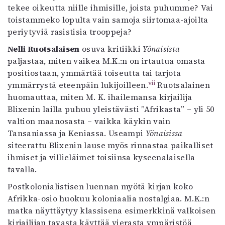
tekee oikeutta niille ihmisille, joista puhumme? Vai
toistammeko lopulta vain samoja siirtomaa-ajoilta
periytyviä rasistisia trooppeja?
Nelli Ruotsalaisen
osuva kritiikki
Yönaisista
paljastaa, miten vaikea M.K.:n on irtautua omasta
positiostaan, ymmärtää toiseutta tai tarjota
vii
ymmärrystä eteenpäin lukijoilleen.
Ruotsalainen
huomauttaa, miten M. K. ihailemansa kirjailija
Blixenin lailla puhuu yleistävästi ”Afrikasta” – yli 50
valtion maanosasta – vaikka käykin vain
Tansaniassa ja Keniassa. Useampi
Yönaisissa
siteerattu Blixenin lause myös rinnastaa paikalliset
ihmiset ja villieläimet toisiinsa kyseenalaisella
tavalla.
Postkolonialistisen luennan myötä kirjan koko
Afrikka-osio huokuu koloniaalia nostalgiaa. M.K.:n
matka näyttäytyy klassisena esimerkkinä valkoisen
kirjailijan tavasta käyttää vierasta ympäristöä