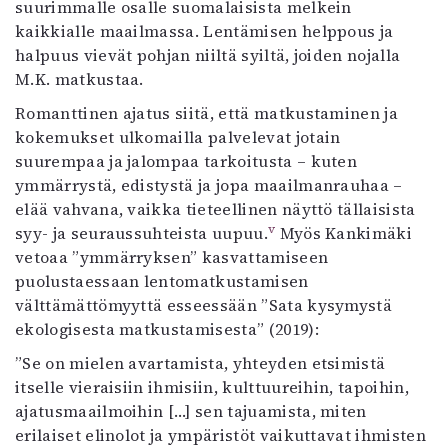
suurimmalle osalle suomalaisista melkein
kaikkialle maailmassa. Lentämisen helppous ja
halpuus vievät pohjan niiltä syiltä, joiden nojalla
M.K. matkustaa.
Romanttinen ajatus siitä, että matkustaminen ja
kokemukset ulkomailla palvelevat jotain
suurempaa ja jalompaa tarkoitusta – kuten
ymmärrystä, edistystä ja jopa maailmanrauhaa –
elää vahvana, vaikka tieteellinen näyttö tällaisista
v
syy- ja seuraussuhteista uupuu.
Myös Kankimäki
vetoaa ”ymmärryksen” kasvattamiseen
puolustaessaan lentomatkustamisen
välttämättömyyttä esseessään ”Sata kysymystä
ekologisesta matkustamisesta” (2019):
”Se on mielen avartamista, yhteyden etsimistä
itselle vieraisiin ihmisiin, kulttuureihin, tapoihin,
ajatusmaailmoihin […] sen tajuamista, miten
erilaiset elinolot ja ympäristöt vaikuttavat ihmisten