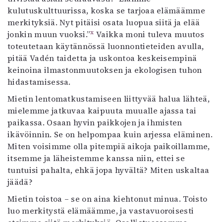
kulutuskulttuurissa, koska se tarjoaa elämäämme
merkityksiä. Nyt pitäisi osata luopua siitä ja elää
x
jonkin muun vuoksi.”
Vaikka moni tuleva muutos
toteutetaan käytännössä luonnontieteiden avulla,
pitää Vadén taidetta ja uskontoa keskeisempinä
keinoina ilmastonmuutoksen ja ekologisen tuhon
hidastamisessa.
Mietin lentomatkustamiseen liittyvää halua lähteä,
mielemme jatkuvaa kaipuuta muualle ajassa tai
paikassa. Osaan hyvin paikkojen ja ihmisten
ikävöinnin. Se on helpompaa kuin arjessa eläminen.
Miten voisimme olla pitempiä aikoja paikoillamme,
itsemme ja läheistemme kanssa niin, ettei se
tuntuisi pahalta, ehkä jopa hyvältä? Miten uskaltaa
jäädä?
Mietin toistoa – se on aina kiehtonut minua. Toisto
luo merkitystä elämäämme, ja vastavuoroisesti