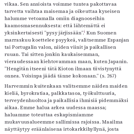
vikaa. Sen ansioista voimme tuntea pakottavaa
tarvetta vaihtaa maisemaa ja oikeuttaa kyseisen
halumme vetoamalla omiin diagnooseihin
kaamosmasennuksesta: että lähtemättä ei
i
yksinkertaisesti ”pysy järjissään”.
Kun Suomen
marraskuu koettelee psyykeä, valitsemme Espanjan
tai Portugalin valon, niiden viinit ja paikallisen
ruuan. Tai sitten jonkin kaukaisemman,
vieraudessaan kiehtovamman maan, kuten Japanin.
”Hengitän itseeni tätä Kioton ilmaan tiivistynyttä
onnea. Voisinpa jäädä tänne kokonaan.” (s. 267)
Harvemmin kuitenkaan valitsemme näiden maiden
kieliä, byrokratiaa, palkkatasoa, työkulttuuria,
terveydenhuoltoa ja paikallisia ihmisiä pidemmäksi
aikaa. Emme halua arkea uudessa maassa;
haluamme toteuttaa eskapismiamme
mukavuusalueemme sallimissa rajoissa. Maailma
näyttäytyy eräänlaisena irtokarkkihyllynä, josta