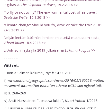
logiikasta.
The Elephant Podcast
, 15.2.2016 >>
‘To fly or not to fly? The environmental cost of air travel’.
Deutsche Welle
, 10.1.2018 >>
”Climate change: Should you fly, drive or take the train?” BBC
24.8.2019 >>
Neljän lentämättömän ihmisen mietteitä matkustamisesta,
Vihreä lanka
18.4.2018 >>
LitAdvisorin syksyllä 2019 julkaisema
Lukumatkaopas
>>
–––––––
Viitteet:
i) Ronja Salmen kolumni,
Nyt.fi
14.11.2018.
ii)
www.nationalgeographic.com/news/2016/02/160228-motion-
movement-locomotion-evolution-science-wilkinson-ngbooktalk
iii) s. 268–269
iv) Antti Hurskainen: ”Loksuva lukija”,
Nuori Voima
1/2018.
v) Turismi ei lisää rauhaa vaan hyötyy siitä. Vaikka jotkut