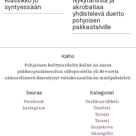
Klassikko jo
Nykytanssia ja
syntyessään
akrobatiaa
yhdistelevä duetto
pohjoisen
pakkastalville
Kaltio
Pohjoinen kulttuurilehti Kaltio on ainoa
pääkaupunkiseudun ulkopuolella yli 80 vuotta
säännöllisesti ilmestynyt valtakunnallinen mielipidelehti.
Seuraa
Kategoriat
Facebook
Verkkoartikkeli
Instagram
Teatteri
Tanssi
Tanssi
Sarjakuva
Sámegillii