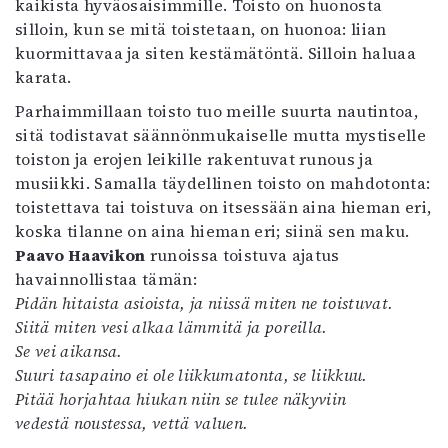
kaikista hyväosaisimmille. Toisto on huonosta
silloin, kun se mitä toistetaan, on huonoa: liian
kuormittavaa ja siten kestämätöntä. Silloin haluaa
karata.
Parhaimmillaan toisto tuo meille suurta nautintoa,
sitä todistavat säännönmukaiselle mutta mystiselle
toiston ja erojen leikille rakentuvat runous ja
musiikki. Samalla täydellinen toisto on mahdotonta:
toistettava tai toistuva on itsessään aina hieman eri,
koska tilanne on aina hieman eri; siinä sen maku.
Paavo Haavikon
runoissa toistuva ajatus
havainnollistaa tämän:
Pidän hitaista asioista, ja niissä miten ne toistuvat.
Siitä miten vesi alkaa lämmitä ja poreilla.
Se vei aikansa.
Suuri tasapaino ei ole liikkumatonta, se liikkuu.
Pitää horjahtaa hiukan niin se tulee näkyviin
vedestä noustessa, vettä valuen.