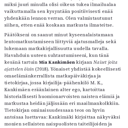
Kirjat
miksi juuri minulla olisi oikeus tukea ilmailualaa
In English
vaikuttamalla sen kysyntään positiivisesti enää
Esitystaide
yhdenkään lennon verran. Olen valmistautunut
Arkisto
siihen, etten enää koskaan matkusta ilmateitse.
Päätökseni on saanut minut kyseenalaistamaan
Lehdet
lentomatkustamiseen liittyviä ajatusmalleja sekä
4/2026
lukemaan matkakirjallisuutta uudella tavalla.
2–3/2026
Havahduin uuteen suhtautumiseeni, kun tänä
1/2026
kesänä tartuin
Mia Kankimäen
kirjaan
Naiset joita
6/2025
ajattelen öisin
(2018). Yönaiset yhdistää kokeellisesti
5/2025 saame
omaelämänkerrallista matkapäiväkirjaa ja
5/2025
tietokirjaa, jossa kirjailija-päähenkilö M. K.,
Lehtiarkisto
Kankimäen eräänlainen alter ego, kartoittaa
historiallisesti huomionarvoisten naisten elämiä ja
matkustaa heidän jäljissään eri maailmankolkkiin.
Info
Tietokirjan ominaisuudessaan teos on hyvin
Tilaus ja irtonumerot
antoisaa luettavaa: Kankimäki kirjoittaa näkyväksi
Yhteistyössä
monien sellaisten naispuolisten taiteilijoiden ja
Toimitus