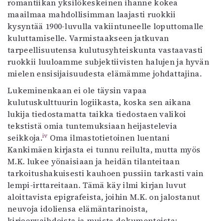
romantiikan yksilökeskeinen ihanne kokea
maailmaa mahdollisimman laajasti ruokkii
kysyntää 1900-luvulla vakiintuneelle loputtomalle
kuluttamiselle. Varmistaakseen jatkuvan
tarpeellisuutensa kulutusyhteiskunta vastaavasti
ruokkii luuloamme subjektiivisten halujen ja hyvän
mielen ensisijaisuudesta elämämme johdattajina.
Lukeminenkaan ei ole täysin vapaa
kulutuskulttuurin logiikasta, koska sen aikana
lukija tiedostamatta taikka tiedostaen valikoi
tekstistä omia tuntemuksiaan heijastelevia
iv
seikkoja.
Oma ilmastotietoinen luentani
Kankimäen kirjasta ei tunnu reilulta, mutta myös
M.K. lukee yönaisiaan ja heidän tilanteitaan
tarkoitushakuisesti kauhoen pussiin tarkasti vain
lempi-irttareitaan. Tämä käy ilmi kirjan luvut
aloittavista epigrafeista, joihin M.K. on jalostanut
neuvoja idoliensa elämäntarinoista,
kirjeenvaihdoista ja muista dokumenteista: