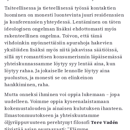
Taiteellisessa ja tieteellisessä työssä kontaktien
luominen on monesti luontevinta juuri residenssien
ja konferenssien yhteydessä. Lentäminen on täten
ideologisen ongelman lisäksi ehdottomasti myös
rakenteellinen ongelma. Toivon, että tämä
vihdoinkin myönnettäisiin apurahoja hakevien
yksilöiden lisäksi myös niitä jakavissa säätiöissä,
sillä nyt romanttisen konsumerismin läpäisemässä
yhteiskunnassamme löytyy syy lentää aina, kun
löytyy rahaa. Ja jokaiselle lennolle löytyy aina
puolustus, ja monesti se on elinkeinon
hankkiminen, raha.
Mutta onneksi ihminen voi oppia lukemaan – jopa
uudelleen. Voimme oppia kyseenalaistamaan
kokemustalouden ja ainaisen kulutuksen ihanteen.
Ilmastonmuutokseen ja yhteiskuntamme
öljyriippuvuuteen perehtynyt filosofi
Tere Vadén
tiivistää asian seuraavasti: ”Elämme