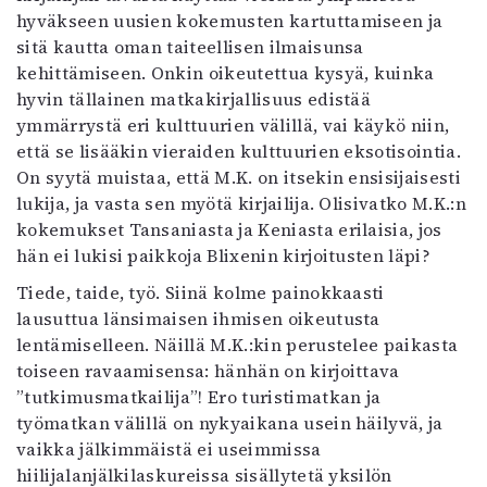
hyväkseen uusien kokemusten kartuttamiseen ja
sitä kautta oman taiteellisen ilmaisunsa
kehittämiseen. Onkin oikeutettua kysyä, kuinka
hyvin tällainen matkakirjallisuus edistää
ymmärrystä eri kulttuurien välillä, vai käykö niin,
että se lisääkin vieraiden kulttuurien eksotisointia.
On syytä muistaa, että M.K. on itsekin ensisijaisesti
lukija, ja vasta sen myötä kirjailija. Olisivatko M.K.:n
kokemukset Tansaniasta ja Keniasta erilaisia, jos
hän ei lukisi paikkoja Blixenin kirjoitusten läpi?
Tiede, taide, työ. Siinä kolme painokkaasti
lausuttua länsimaisen ihmisen oikeutusta
lentämiselleen. Näillä M.K.:kin perustelee paikasta
toiseen ravaamisensa: hänhän on kirjoittava
”tutkimusmatkailija”! Ero turistimatkan ja
työmatkan välillä on nykyaikana usein häilyvä, ja
vaikka jälkimmäistä ei useimmissa
hiilijalanjälkilaskureissa sisällytetä yksilön