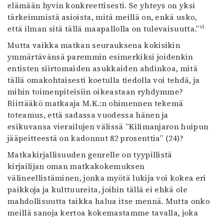
elämään hyvin konkreettisesti. Se yhteys on yksi
tärkeimmistä asioista, mitä meillä on, enkä usko,
vi
että ilman sitä tällä maapallolla on tulevaisuutta.”
Mutta vaikka matkan seurauksena kokisikin
ymmärtävänsä paremmin esimerkiksi joidenkin
entisten siirtomaiden asukkaiden ahdinkoa, mitä
tällä omakohtaisesti koetulla tiedolla voi tehdä, ja
mihin toimenpiteisiin oikeastaan ryhdymme?
Riittääkö matkaaja M.K.:n ohimennen tekemä
toteamus, että sadassa vuodessa hänen ja
esikuvansa vierailujen välissä ”Kilimanjaron huipun
jääpeitteestä on kadonnut 82 prosenttia” (24)?
Matkakirjallisuuden genrelle on tyypillistä
kirjailijan oman matkakokemuksen
välineellistäminen, jonka myötä lukija voi kokea eri
paikkoja ja kulttuureita, joihin tällä ei ehkä ole
mahdollisuutta taikka halua itse mennä. Mutta onko
meillä sanoja kertoa kokemastamme tavalla, joka