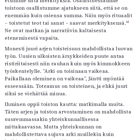
etsimme siitä merkityksiä. Osallistuessamme
toistoon osallistumme ajatukseen siitä, että se on
enemmän kuin osiensa summa. Näin myös rituaalit
xi
– toistetut teot tai sanat – saavat merkityksensä.
Ne ovat matkan ja narratiivin kaltaisesta
etenemisestä vapaita.
Monesti juuri arjen toisteisuus mahdollistaa luovan
työn. Uusien ulkoisten ärsykkeiden puute antaa
ristiriitaisesti niin rauhan kuin myös kimmokkeen
työskentelylle. ”Arki on toisinaan vaikeaa.
Paikallaan oleminen on vaikeaa”, Jäntti myöntää
esseessään. Toteamus on toisteinen, ja ehkä juuri
siksi se viehättää minua.
Ihminen oppii toiston kautta: matkimalla muita.
Täten arjen ja toiston arvostaminen on mahdollista
suuremmassakin yhteiskunnallisessa
mittakaavassa. Mutta yhteiskunnan on
mahdollistettava sujuva arki muillekin kuin