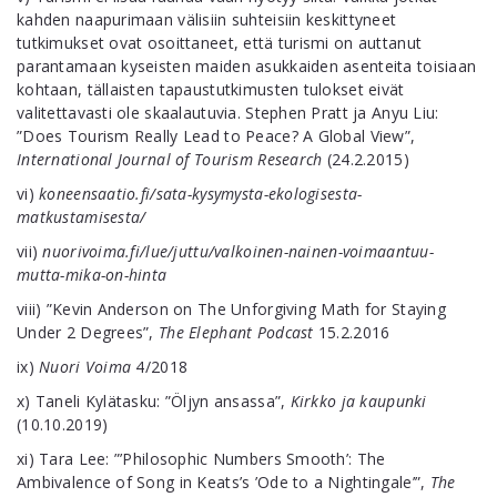
kahden naapurimaan välisiin suhteisiin keskittyneet
tutkimukset ovat osoittaneet, että turismi on auttanut
parantamaan kyseisten maiden asukkaiden asenteita toisiaan
kohtaan, tällaisten tapaustutkimusten tulokset eivät
valitettavasti ole skaalautuvia. Stephen Pratt ja Anyu Liu:
”Does Tourism Really Lead to Peace? A Global View”,
International Journal of Tourism Research
(24.2.2015)
vi)
koneensaatio.fi/sata-kysymysta-ekologisesta-
matkustamisesta/
vii)
nuorivoima.fi/lue/juttu/valkoinen-nainen-voimaantuu-
mutta-mika-on-hinta
viii) ”Kevin Anderson on The Unforgiving Math for Staying
Under 2 Degrees”,
The Elephant Podcast
15.2.2016
ix)
Nuori Voima
4/2018
x) Taneli Kylätasku: ”Öljyn ansassa”,
Kirkko ja kaupunki
(10.10.2019)
xi) Tara Lee: ”’Philosophic Numbers Smooth’: The
Ambivalence of Song in Keats’s ’Ode to a Nightingale’”,
The