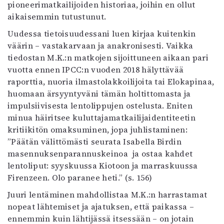
pioneerimatkailijoiden historiaa, joihin en ollut
Mediatiedot
aikaisemmin tutustunut.
Kaltio ry
Uudessa tietoisuudessani luen kirjaa kuitenkin
väärin – vastakarvaan ja anakronisesti. Vaikka
tiedostan M.K.:n matkojen sijoittuneen aikaan pari
vuotta ennen IPCC:n vuoden 2018 hälyttävää
raporttia, nuoria ilmastolakkoilijoita tai Elokapinaa,
huomaan ärsyyntyväni tämän holtittomasta ja
impulsiivisesta lentolippujen ostelusta. Eniten
minua häiritsee kuluttajamatkailijaidentiteetin
kritiikitön omaksuminen, jopa juhlistaminen:
”Päätän välittömästi seurata Isabella Birdin
masennuksenparannuskeinoa ja ostaa kahdet
lentoliput: syyskuussa Kiotoon ja marraskuussa
Firenzeen. Olo paranee heti.” (s. 156)
Juuri lentäminen mahdollistaa M.K.:n harrastamat
nopeat lähtemiset ja ajatuksen, että paikassa –
ennemmin kuin lähtijässä itsessään – on jotain