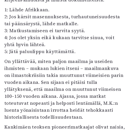
1: Lähde Afrikkaan.
2: Jos kärsit masennuksesta, turhautuneisuudesta
tai päänsärystä, lähde matkalle.
3: Matkustamiseen ei tarvita syytä.
4: Jos olet yksin eikä kukaan tarvitse sinua, voit
yhtä hyvin lähteä.
5: Jätä paluulippu käyttämättä.
On yllättävää, miten paljon maailma ja useiden
ihmisten – mukaan lukien itseni – maailmankuva
on ilmastokriisiin takia muuttunut viimeisien parin
vuoden aikana. Sen sijaan ei pitäisi tulla
yllätyksenä, että maailma on muuttunut viimeisen
100–150 vuoden aikana. Ajassa, jossa matkat
toteutuvat nopeasti ja helposti lentämällä, M.K.:n
luenta yönaisistaan irrottaa heidät tehokkaasti
historiallisesta todellisuudestaan.
Kankimäen teoksen pioneerimatkaajat olivat naisia,