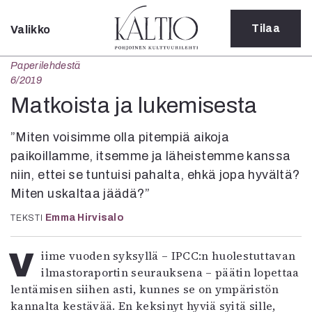
Tilaa
Valikko
Sulje
Paperilehdestä
Kategoriat
6/2019
Verkkoartikkeli
Matkoista ja lukemisesta
Teatteri
Tanssi
”Miten voisimme olla pitempiä aikoja
Tanssi
paikoillamme, itsemme ja läheistemme kanssa
Sarjakuva
niin, ettei se tuntuisi pahalta, ehkä jopa hyvältä?
Sámegillii
Miten uskaltaa jäädä?”
Pääkirjoitus
Paperilehdestä
Emma Hirvisalo
TEKSTI
Oulu2026
Näyttelyt
Viime vuoden syksyllä – IPCC:n huolestuttavan
Musiikki
ilmastoraportin seurauksena – päätin lopettaa
Levyt
lentämisen siihen asti, kunnes se on ympäristön
Kuvataide
kannalta kestävää. En keksinyt hyviä syitä sille,