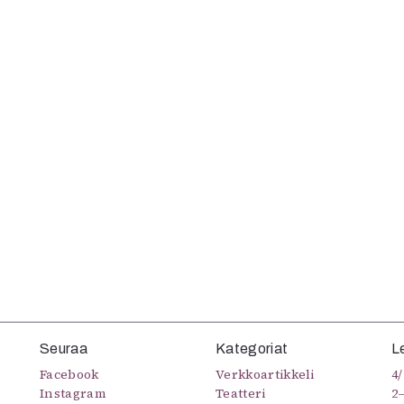
uvataide
Kirjat
n English
sitystaide
Arkisto
Seuraa
Kategoriat
L
Facebook
Verkkoartikkeli
4/
Instagram
Teatteri
2