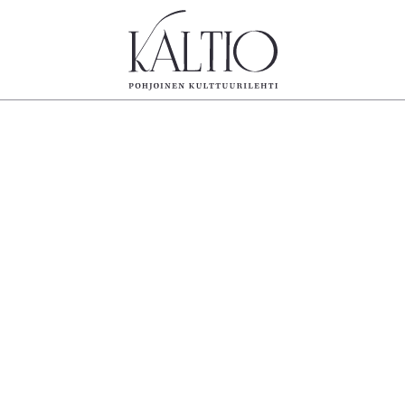
tegoriat
Lehdet
Info
koartikkeli
4/2026
Tilaus j
Teatteri
2–3/2026
irtonume
Tanssi
1/2026
Yhteistyö
Tanssi
6/2025
Toimitu
arjakuva
5/2025 saame
Mediatie
ámegillii
5/2025
Kaltio r
äkirjoitus
Lehtiarkisto
erilehdestä
Oulu2026
Näyttelyt
Musiikki
Levyt