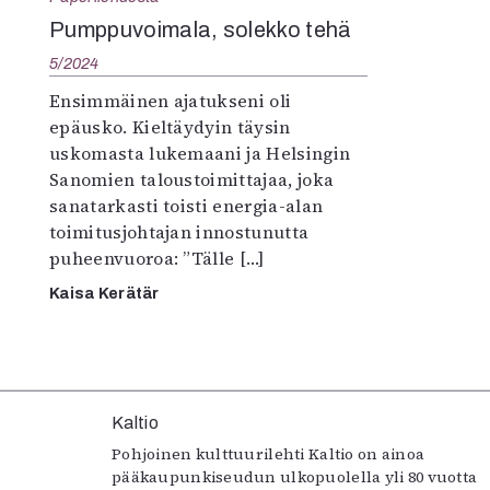
K
Pumppuvoimala, solekko tehä
5/2024
I
E
Ensimmäinen ajatukseni oli
epäusko. Kieltäydyin täysin
uskomasta lukemaani ja Helsingin
Sanomien taloustoimittajaa, joka
sanatarkasti toisti energia-alan
toimitusjohtajan innostunutta
puheenvuoroa: ”Tälle […]
Kaisa Kerätär
Kaltio
Pohjoinen kulttuurilehti Kaltio on ainoa
pääkaupunkiseudun ulkopuolella yli 80 vuotta