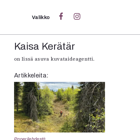
Sulje
Valikko
Ka
Kaisa Kerätär
Verk
on Iissä asuva kuvataideagentti.
Artikkeleita:
S
S
Pä
Pap
Paperilehdestä