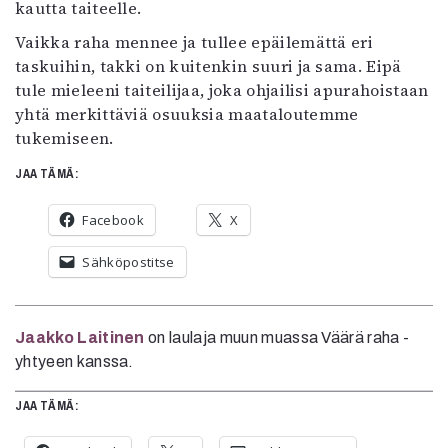
kautta taiteelle.
Vaikka raha mennee ja tullee epäilemättä eri
taskuihin, takki on kuitenkin suuri ja sama. Eipä
tule mieleeni taiteilijaa, joka ohjailisi apurahoistaan
yhtä merkittäviä osuuksia maataloutemme
tukemiseen.
JAA TÄMÄ:
Facebook
X
Sähköpostitse
Jaakko Laitinen
on laulaja muun muassa Väärä raha -
yhtyeen kanssa.
JAA TÄMÄ: