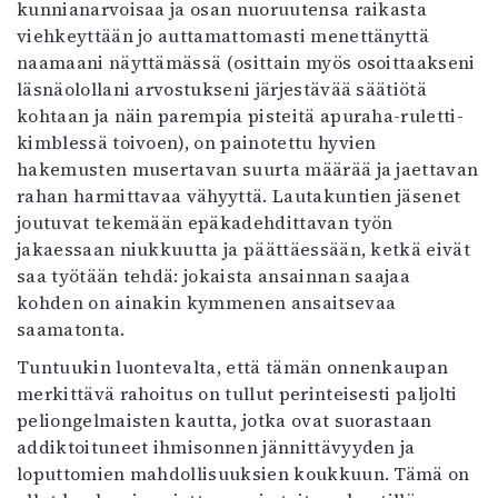
kunnianarvoisaa ja osan nuoruutensa raikasta
Mediatiedot
viehkeyttään jo auttamattomasti menettänyttä
Kaltio ry
naamaani näyttämässä (osittain myös osoittaakseni
läsnäolollani arvostukseni järjestävää säätiötä
kohtaan ja näin parempia pisteitä apuraha-ruletti-
kimblessä toivoen), on painotettu hyvien
hakemusten musertavan suurta määrää ja jaettavan
rahan harmittavaa vähyyttä. Lautakuntien jäsenet
joutuvat tekemään epäkadehdittavan työn
jakaessaan niukkuutta ja päättäessään, ketkä eivät
saa työtään tehdä: jokaista ansainnan saajaa
kohden on ainakin kymmenen ansaitsevaa
saamatonta.
Tuntuukin luontevalta, että tämän onnenkaupan
merkittävä rahoitus on tullut perinteisesti paljolti
peliongelmaisten kautta, jotka ovat suorastaan
addiktoituneet ihmisonnen jännittävyyden ja
loputtomien mahdollisuuksien koukkuun. Tämä on