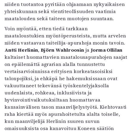
niiden tuotantoa pyritään ohjaamaan nykyaikaisen
yhteiskunnan sekä vientiteollisuuden vaatimia
maatalouden sekä taiteen muotojen suuntaan.
Voin myöntää, etten tiedä tarkkaan
maataloustukien myöntöperusteista, mutta arvelen
niiden vastaavan taiteilija-apurahoja monin tavoin.
Antti Herlinin
,
Björn Wahl­roosin
ja
Jorma Ollilan
kaltaiset huomattavien maatalousapurahojen saajat
on epäilemättä agrarian alalla tunnustettu
vertaisarvioinnissa erityisen korkeatasoisiksi
talonpojiksi, ja ehkäpä he hakemuksissaan ovat
vakuuttaneet tekevänsä työskentelyjaksolla
uudenlaista, rohkeaa, inklusiivista ja
hyvinvointivaikutuksiltaan huomattavaa
kansainvälisen tason maanviljelystyötä. Kiehtovasti
raha kiertää myös apurahoitetulta alalta toiselle,
kun maanviljelijä Herlinin suuren suvun
omaisuuksista osa kanavoituu Koneen säätiön