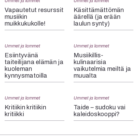
Ummet ja lammet
Ummet ja lammet
Vapautetut resurssit
Käsittämättömän
musiikin
äärellä (ja erään
muikkukukolle!
laulun synty)
Ummet ja lammet
Ummet ja lammet
Esiintyvänä
Musiikillis-
taiteilijana elämän ja
kulinaarisia
kuoleman
vaikutelmia meiltä ja
kynnysmatoilla
muualta
Ummet ja lammet
Ummet ja lammet
Kritiikin kritiikin
Taide – sudoku vai
kritiikki
kaleidoskooppi?