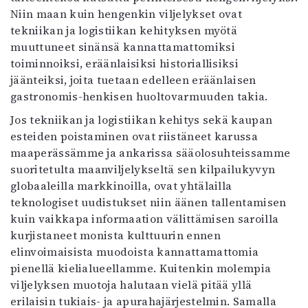
Niin maan kuin hengenkin viljelykset ovat
tekniikan ja logistiikan kehityksen myötä
muuttuneet sinänsä kannattamattomiksi
toiminnoiksi, eräänlaisiksi historiallisiksi
jäänteiksi, joita tuetaan edelleen eräänlaisen
gastronomis-henkisen huoltovarmuuden takia.
Jos tekniikan ja logistiikan kehitys sekä kaupan
esteiden poistaminen ovat riistäneet karussa
maaperässämme ja ankarissa sääolosuhteissamme
suoritetulta maanviljelykseltä sen kilpailukyvyn
globaaleilla markkinoilla, ovat yhtälailla
teknologiset uudistukset niin äänen tallentamisen
kuin vaikkapa informaation välittämisen saroilla
kurjistaneet monista kulttuurin ennen
elinvoimaisista muodoista kannattamattomia
pienellä kielialueellamme. Kuitenkin molempia
viljelyksen muotoja halutaan vielä pitää yllä
erilaisin tukiais- ja apurahajärjestelmin. Samalla