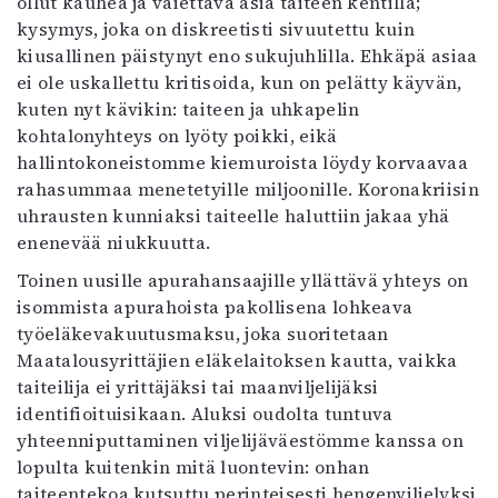
ollut kauhea ja vaiettava asia taiteen kentillä;
kysymys, joka on diskreetisti sivuutettu kuin
kiusallinen päistynyt eno sukujuhlilla. Ehkäpä asiaa
ei ole uskallettu kritisoida, kun on pelätty käyvän,
kuten nyt kävikin: taiteen ja uhkapelin
kohtalonyhteys on lyöty poikki, eikä
hallintokoneistomme kiemuroista löydy korvaavaa
rahasummaa menetetyille miljoonille. Koronakriisin
uhrausten kunniaksi taiteelle haluttiin jakaa yhä
enenevää niukkuutta.
Toinen uusille apurahansaajille yllättävä yhteys on
isommista apurahoista pakollisena lohkeava
työeläkevakuutusmaksu, joka suoritetaan
Maatalousyrittäjien eläkelaitoksen kautta, vaikka
taiteilija ei yrittäjäksi tai maanviljelijäksi
identifioituisikaan. Aluksi oudolta tuntuva
yhteenniputtaminen viljelijäväestömme kanssa on
lopulta kuitenkin mitä luontevin: onhan
taiteentekoa kutsuttu perinteisesti hengenviljelyksi.