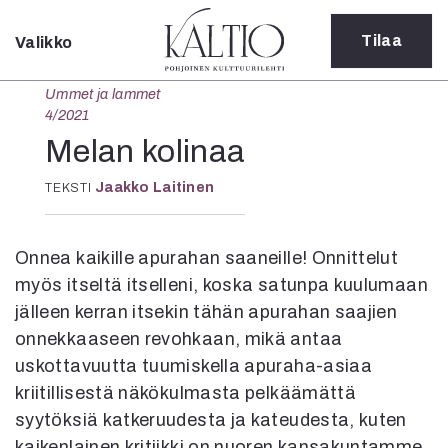
Tilaa
Valikko
Sulje
Ummet ja lammet
Kategoriat
4/2021
Verkkoartikkeli
Melan kolinaa
Teatteri
Jaakko Laitinen
TEKSTI
Tanssi
Tanssi
Sarjakuva
Onnea kaikille apurahan saaneille! Onnittelut
Sámegillii
myös itseltä itselleni, koska satunpa kuulumaan
Pääkirjoitus
Paperilehdestä
jälleen kerran itsekin tähän apurahan saajien
Oulu2026
onnekkaaseen revohkaan, mikä antaa
Näyttelyt
uskottavuutta tuumiskella apuraha-asiaa
Musiikki
kriitillisestä näkökulmasta pelkäämättä
Levyt
syytöksiä katkeruudesta ja kateudesta, kuten
Kuvataide
kaikenlainen kritiikki on nuoren kansakuntamme