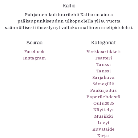
Kaltio
Pohjoinen kulttuurilehti Kaltio on ainoa
pääkaupunkiseudun ulkopuolella yli 80 vuotta
säännöllisesti ilmestynyt valtakunnallinen mielipidelehti.
Seuraa
Kategoriat
Facebook
Verkkoartikkeli
Instagram
Teatteri
Tanssi
Tanssi
Sarjakuva
Sámegillii
Pääkirjoitus
Paperilehdestä
Oulu2026
Näyttelyt
Musiikki
Levyt
Kuvataide
Kirjat