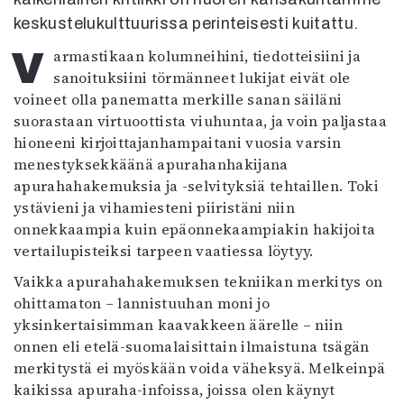
Kirjat
keskustelukulttuurissa perinteisesti kuitattu.
In English
Esitystaide
Varmastikaan kolumneihini, tiedotteisiini ja
Arkisto
sanoituksiini törmänneet lukijat eivät ole
voineet olla panematta merkille sanan säiläni
Lehdet
suorastaan virtuoottista viuhuntaa, ja voin paljastaa
hioneeni kirjoittajanhampaitani vuosia varsin
4/2026
menestyksekkäänä apurahanhakijana
2–3/2026
apurahahakemuksia ja -selvityksiä tehtaillen. Toki
1/2026
ystävieni ja vihamiesteni piiristäni niin
6/2025
onnekkaampia kuin epäonnekaampiakin hakijoita
5/2025 saame
vertailupisteiksi tarpeen vaatiessa löytyy.
5/2025
Lehtiarkisto
Vaikka apurahahakemuksen tekniikan merkitys on
ohittamaton – lannistuuhan moni jo
yksinkertaisimman kaavakkeen äärelle – niin
Info
onnen eli etelä-suomalaisittain ilmaistuna tsägän
Tilaus ja irtonumerot
merkitystä ei myöskään voida väheksyä. Melkeinpä
Yhteistyössä
kaikissa apuraha-infoissa, joissa olen käynyt
Toimitus