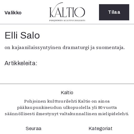
Tilaa
Valikko
Sulje
Kategoriat
Elli Salo
Verkkoartikkeli
on kajaanilaissyntyinen dramaturgi ja suomentaja.
Teatteri
Tanssi
Artikkeleita:
Tanssi
Sarjakuva
Sámegillii
Pääkirjoitus
Paperilehdestä
Kaltio
Oulu2026
Pohjoinen kulttuurilehti Kaltio on ainoa
pääkaupunkiseudun ulkopuolella yli 80 vuotta
Näyttelyt
säännöllisesti ilmestynyt valtakunnallinen mielipidelehti.
Musiikki
Levyt
Seuraa
Kuvataide
Kategoriat