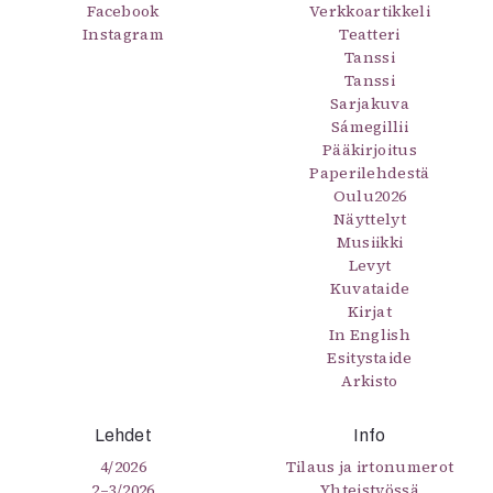
Kirjat
Facebook
Verkkoartikkeli
Instagram
In English
Teatteri
Tanssi
Esitystaide
Tanssi
Arkisto
Sarjakuva
Sámegillii
Lehdet
Pääkirjoitus
Paperilehdestä
4/2026
Oulu2026
2–3/2026
Näyttelyt
1/2026
Musiikki
6/2025
Levyt
5/2025 saame
Kuvataide
Kirjat
5/2025
In English
Lehtiarkisto
Esitystaide
Arkisto
Info
Tilaus ja irtonumerot
Lehdet
Info
Yhteistyössä
4/2026
Tilaus ja irtonumerot
Toimitus
2–3/2026
Yhteistyössä