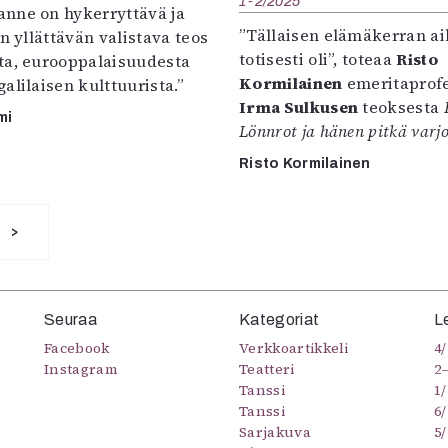
1-2/2025
nne on hykerryttävä ja
”Tällaisen elämäkerran ai
än yllättävän valistava teos
totisesti oli”, toteaa
Risto
ta, eurooppalaisuudesta
Kormilainen
emeritaprofe
alilaisen kulttuurista.”
Irma Sulkusen
teoksesta
mi
Lönnrot ja hänen pitkä varj
Risto Kormilainen
>
Seuraa
Kategoriat
L
Facebook
Verkkoartikkeli
4/
Instagram
Teatteri
2
Tanssi
1/
Tanssi
6/
Sarjakuva
5