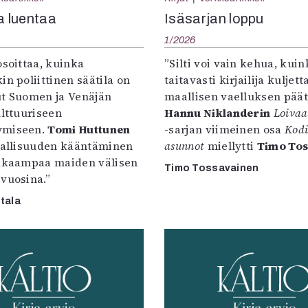
uvataide
ta luentaa
Isäsarjan loppu
Kirjat
1/2026
n English
sitystaide
osoittaa, kuinka
”Silti voi vain kehua, kuin
Arkisto
in poliittinen säätila on
taitavasti kirjailija kuljet
ut Suomen ja Venäjän
maallisen vaelluksen päät
ulttuuriseen
Hannu Niklanderin
Loiva
ymiseen.
Tomi Huttunen
-sarjan viimeinen osa
Kodi
rjallisuuden kääntäminen
asunnot
miellytti
Timo Tos
lkkaampaa maiden välisen
Timo Tossavainen
vuosina.”
tala