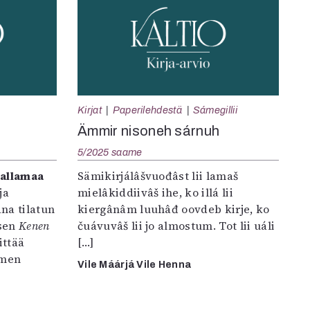
Kirjat
Paperilehdestä
Sámegillii
Ämmir nisoneh sárnuh
5/2025 saame
Sallamaa
Sämikirjálâšvuođâst lii lamaš
ja
mielâkiddiivâš ihe, ko illá lii
na tilatun
kiergânâm luuhâđ oovdeb kirje, ko
sen
Kenen
čuávuvâš lii jo almostum. Tot lii uáli
ittää
[…]
omen
Vile Máárjá Vile Henna