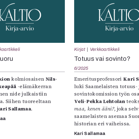
koartikkeli
Kirjat
Verkkoartikkeli
juoru
Totuus vai sovinto?
6/2025
kion
kolmiosaisen
Nils-
Emeritusprofessori
Kari 
keapää
-elämäkerran
luki Saamelaisten totuus- 
en nide julkaistiin
sovintokomission työn osa
a. Siihen tuoreeltaan
Veli-Pekka Lehtolan
teok
ari Sallamaa
.
maa, kenen ääni?
, joka selv
saamelaisten asemaa Su
maa
historian eri vaiheissa.
Kari Sallamaa