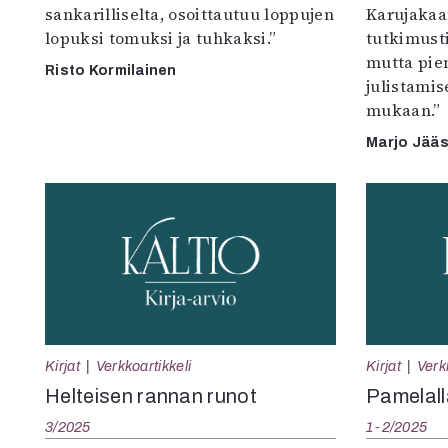
sankarilliselta, osoittautuu loppujen
Karujakaan
lopuksi tomuksi ja tuhkaksi.”
tutkimust
mutta pien
Risto Kormilainen
julistamis
mukaan.”
Marjo Jää
Kirjat
Verkkoartikkeli
Kirjat
Verk
Helteisen rannan runot
Pamelall
3/2025
1-2/2025