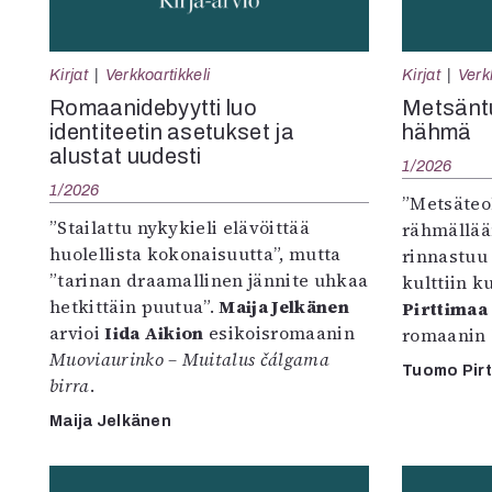
Kirjat
Verkkoartikkeli
Kirjat
Verk
Romaanidebyytti luo
Metsäntu
identiteetin asetukset ja
hähmä
alustat uudesti
1/2026
1/2026
”Metsäteo
”Stailattu nykykieli elävöittää
rähmällää
huolellista kokonaisuutta”, mutta
rinnastuu 
”tarinan draamallinen jännite uhkaa
kulttiin k
hetkittäin puutua”.
Maija Jelkänen
Pirttimaa
arvioi
Iida Aikion
esikoisromaanin
romaanin
Muoviaurinko – Muitalus čálgama
Tuomo Pir
birra
.
Maija Jelkänen