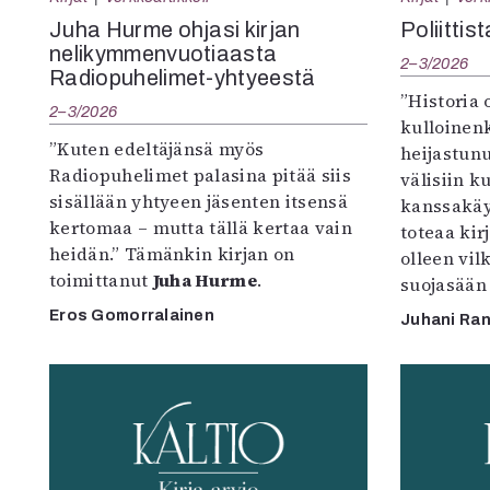
K
Juha Hurme ohjasi kirjan
Poliittis
nelikymmenvuotiaasta
2–3/2026
I
Radiopuhelimet-yhtyeestä
E
”Historia 
2–3/2026
kulloinenk
”Kuten edeltäjänsä myös
heijastun
Radiopuhelimet palasina pitää siis
välisiin k
sisällään yhtyeen jäsenten itsensä
kanssakä
kertomaa – mutta tällä kertaa vain
toteaa ki
heidän.” Tämänkin kirjan on
olleen vi
toimittanut
Juha Hurme
.
suojasään 
Eros Gomorralainen
Juhani Ran