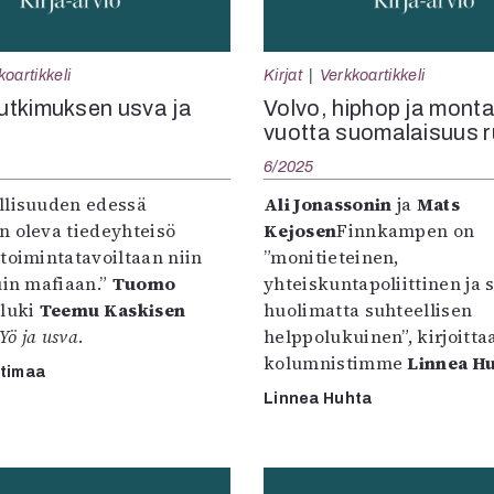
koartikkeli
Kirjat
Verkkoartikkeli
tkimuksen usva ja
Volvo, hiphop ja mont
vuotta suomalaisuus r
6/2025
llisuuden edessä
Ali Jonassonin
ja
Mats
n oleva tiedeyhteisö
Kejosen
Finnkampen on
toimintatavoiltaan niin
”monitieteinen,
uin mafiaan.”
Tuomo
yhteiskuntapoliittinen ja s
luki
Teemu Kaskisen
huolimatta suhteellisen
Yö ja usva
.
helppolukuinen”, kirjoitt
kolumnistimme
Linnea H
ttimaa
Linnea Huhta