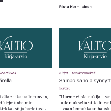
mi
Risto Kormilainen
koartikkeli
Kirjat
Verkkoartikkeli
ärellä
Sampo sanoja synnyt
3/2025
i olla raskasta luettavaa,
”Hurme ei ole tutkija – va
i kirjoittaisi niin
tutkimukselta pitkälti va
kirkkaasti ja harkitusti.
– vaan lennokkaan hauska k