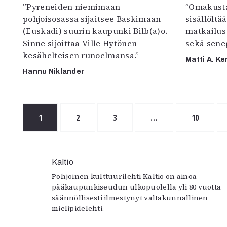
”Pyreneiden niemimaan
”Omakusta
pohjoisosassa sijaitsee Baskimaan
sisällöltä
(Euskadi) suurin kaupunki Bilb(a)o.
matkailus
Sinne sijoittaa Ville Hytönen
sekä seneg
kesähelteisen runoelmansa.”
Matti A. Ke
Hannu Niklander
1
2
3
…
10
Kaltio
Pohjoinen kulttuurilehti Kaltio on ainoa
pääkaupunkiseudun ulkopuolella yli 80 vuotta
säännöllisesti ilmestynyt valtakunnallinen
mielipidelehti.