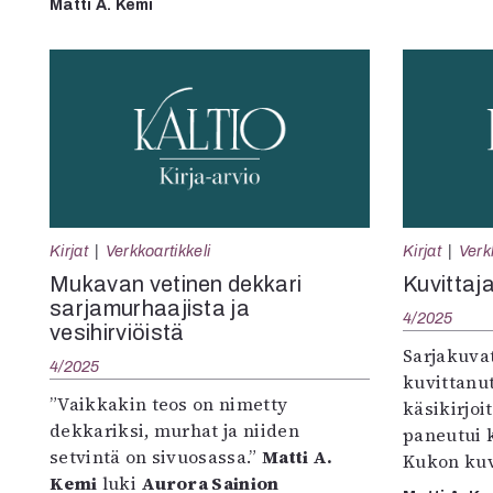
Matti A. Kemi
Kirjat
Verkkoartikkeli
Kirjat
Verk
Mukavan vetinen dekkari
Kuvittaj
sarjamurhaajista ja
4/2025
vesihirviöistä
Sarjakuvat
4/2025
kuvittanu
”Vaikkakin teos on nimetty
käsikirjoi
dekkariksi, murhat ja niiden
paneutui 
setvintä on sivuosassa.”
Matti A.
Kukon kuv
Kemi
luki
Aurora Sainion