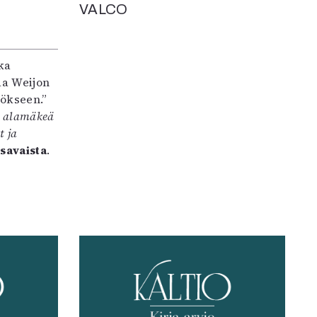
VALCO
ka
taa Weijon
ökseen.”
a alamäkeä
t ja
savaista
.