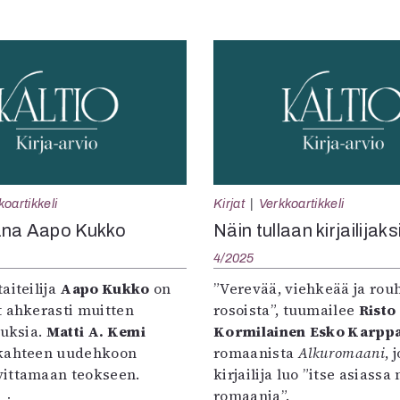
koartikkeli
Kirjat
Verkkoartikkeli
ana Aapo Kukko
Näin tullaan kirjailijaks
4/2025
aiteilija
Aapo Kukko
on
”Verevää, viehkeää ja rou
t ahkerasti muitten
rosoista”, tuumailee
Risto
tuksia.
Matti A. Kemi
Kormilainen
Esko Karpp
kahteen uudehkoon
romaanista
Alkuromaani
, 
ittamaan teokseen.
kirjailija luo ”itse asiass
romaania”.