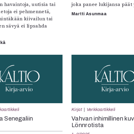
 havaintoja, uutisia tai
joka panee lukijansa päät 
ietoja ei pehmennetä,
Martti Asunmaa
intäkään kiivailun tai
en sävyä ei lipsahda
skä
koartikkeli
Kirjat
Verkkoartikkeli
a Senegaliin
Vahvan inhimillinen ku
Lönnrotista