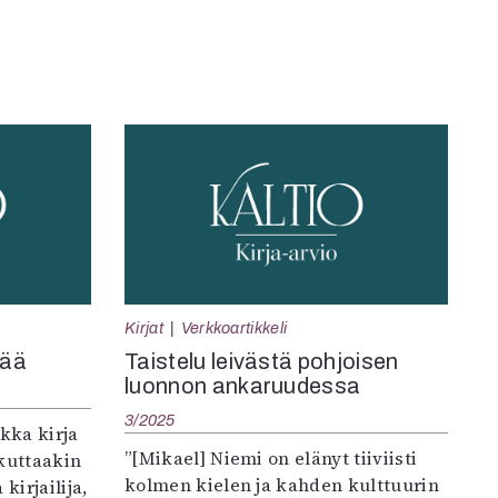
Kirjat
Verkkoartikkeli
tää
Taistelu leivästä pohjoisen
luonnon ankaruudessa
3/2025
ikka kirja
”[Mikael] Niemi on elänyt tiiviisti
ikuttaakin
kolmen kielen ja kahden kulttuurin
irjailija,