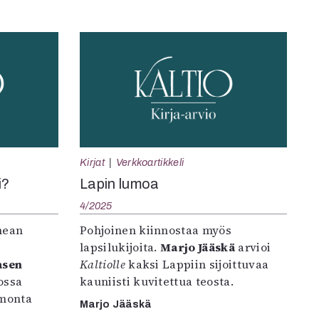
Kirjat
Verkkoartikkeli
i?
Lapin lumoa
4/2025
hean
Pohjoinen kiinnostaa myös
lapsilukijoita.
Marjo Jääskä
arvioi
asen
Kaltiolle
kaksi Lappiin sijoittuvaa
jossa
kauniisti kuvitettua teosta.
a monta
Marjo Jääskä