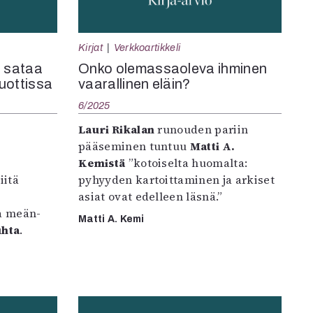
Kirjat
Verkkoartikkeli
a sataa
Onko olemassaoleva ihminen
uottissa
vaarallinen eläin?
6/2025
Lauri Rikalan
runouden pariin
pääseminen tuntuu
Matti A.
Kemistä
”kotoiselta huomalta:
iitä
pyhyyden kartoittaminen ja arkiset
asiat ovat edelleen läsnä.”
aa meän-
Matti A. Kemi
uhta
.