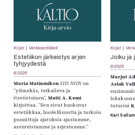
Kirjat
Verkkoartikkeli
Kirjat
Verk
Estetiikon järkeistys arjen
Joiku ja 
tyhjyydestä
6/2025
6/2025
Marjut Ai
Maria Matinmikon
SIIS NIIN
on
Aslak Val
”ytimekäs, tutkaileva ja
ensimmäin
itsetietoinen”,
Matti A. Kemi
lokakuuss
kirjoittaa. ”Sen sivut huokuvat
tutustui
K
estetiikkaa, huolellisuutta ja tarkoin
Kari Salla
punnittuja ajatuksia ajastamme,
asenteistamme ja arjestamme.”