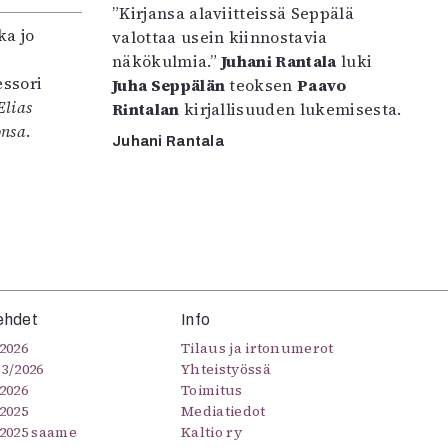
”Kirjansa alaviitteissä Seppälä
ka jo
valottaa usein kiinnostavia
näkökulmia.”
Juhani Rantala
luki
ssori
Juha Seppälän
teoksen
Paavo
Elias
Rintalan
kirjallisuuden lukemisesta.
onsa
.
Juhani Rantala
ehdet
Info
2026
Tilaus ja irtonumerot
–3/2026
Yhteistyössä
2026
Toimitus
2025
Mediatiedot
/2025 saame
Kaltio ry