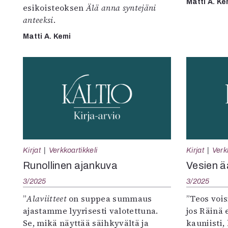
Matti A. Ke
esikoisteoksen
Älä anna syntejäni
anteeksi
.
Matti A. Kemi
Kirjat
Verkkoartikkeli
Kirjat
Verk
Runollinen ajankuva
Vesien ä
3/2025
3/2025
”
Alaviitteet
on suppea summaus
”Teos vois
ajastamme lyyrisesti valotettuna.
jos Räinä e
Se, mikä näyttää säihkyvältä ja
kauniisti, 