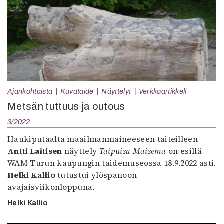
Ajankohtaista
Kuvataide
Näyttelyt
Verkkoartikkeli
Metsän tuttuus ja outous
3/2022
Haukiputaalta maailmanmaineeseen taiteilleen
Antti Laitisen
näyttely
Taipuisa Maisema
on esillä
WAM Turun kaupungin taidemuseossa 18.9.2022 asti.
Helki Kallio
tutustui ylöspanoon
avajaisviikonloppuna.
Helki Kallio