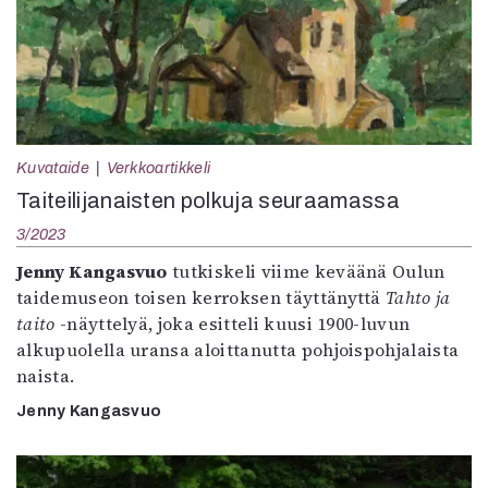
Kuvataide
Verkkoartikkeli
Taiteilijanaisten polkuja seuraamassa
3/2023
Jenny Kangasvuo
tutkiskeli viime keväänä Oulun
taidemuseon toisen kerroksen täyttänyttä
Tahto ja
taito
-näyttelyä, joka esitteli kuusi 1900-luvun
alkupuolella uransa aloittanutta pohjoispohjalaista
naista.
Jenny Kangasvuo