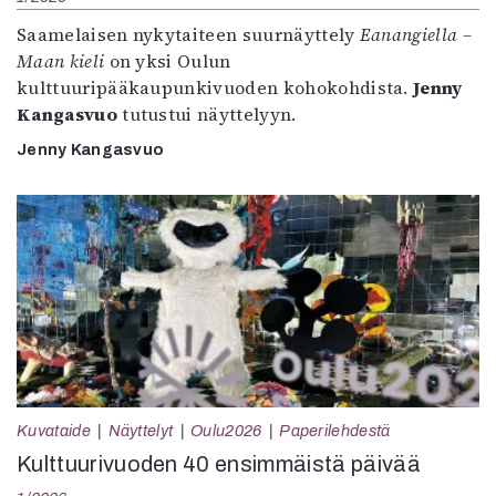
Saamelaisen nykytaiteen suurnäyttely
Eanangiella –
Maan kieli
on yksi Oulun
kulttuuripääkaupunkivuoden kohokohdista.
Jenny
Kangasvuo
tutustui näyttelyyn.
Jenny Kangasvuo
Kuvataide
Näyttelyt
Oulu2026
Paperilehdestä
Kulttuurivuoden 40 ensimmäistä päivää