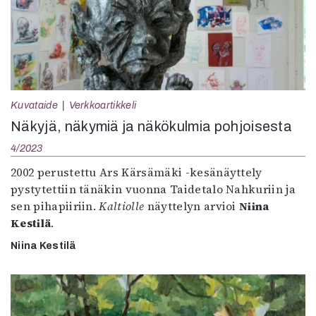
Kuvataide
Verkkoartikkeli
Näkyjä, näkymiä ja näkökulmia pohjoisesta
4/2023
2002 perustettu Ars Kärsämäki -kesänäyttely
pystytettiin tänäkin vuonna Taidetalo Nahkuriin ja
sen pihapiiriin.
Kaltiolle
näyttelyn arvioi
Niina
Kestilä
.
Niina Kestilä