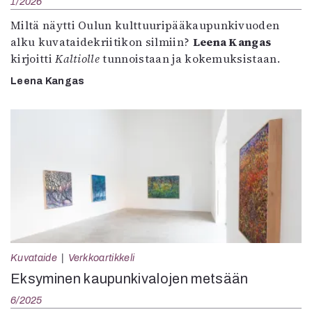
1/2026
Miltä näytti Oulun kulttuuripääkaupunkivuoden
alku kuvataidekriitikon silmiin?
Leena Kangas
kirjoitti
Kaltiolle
tunnoistaan ja kokemuksistaan.
Leena Kangas
Kuvataide
Verkkoartikkeli
Eksyminen kaupunkivalojen metsään
6/2025