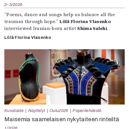
2–3/2026
”Poems, dance and songs help us balance all the
traumas through hope.”
Lölä Florina Vlasenko
interviewed Iranian-born artist
Shima Salehi
.
Lölä Florina Vlasenko
Kuvataide
Näyttelyt
Oulu2026
Paperilehdestä
Maisemia saamelaisen nykytaiteen rinteiltä
1/2026