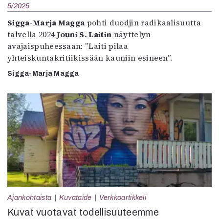
5/2025
Sigga-Marja Magga
pohti duodjin radikaalisuutta
talvella 2024
Jouni S. Laitin
näyttelyn
avajaispuheessaan: ”Laiti pilaa
yhteiskuntakritiikissään kauniin esineen”.
Sigga-Marja Magga
Ajankohtaista
Kuvataide
Verkkoartikkeli
Kuvat vuotavat todellisuuteemme