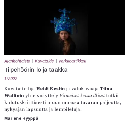
Ajankohtaista
Kuvataide
Verkkoartikkeli
Tilpehöörin ilo ja taakka
1/2022
Kuvataiteilija
Heidi Kestin
ja valokuvaaja
Tiina
Wallinin
yhteisnäyttely
Viimeiset keisarilliset
tutkii
kulutuskriittisesti muun muassa tavaran paljoutta,
nykyajan lapsuutta ja lempileluja.
Marlene Hyyppä