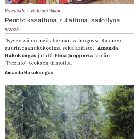
Kuvataide
Verkkoartikkeli
Perintö kasattuna, rullattuna, säilöttynä
5/2023
”Kyseessä on myös hieman vahingossa Suomen
suurin raanukokoelma sekä arkisto.”
Amanda
Hakoköngäs
jututti
Elina Juopperia
tämän
”Perintö”-teoksen tiimoilta.
Amanda Hakoköngäs