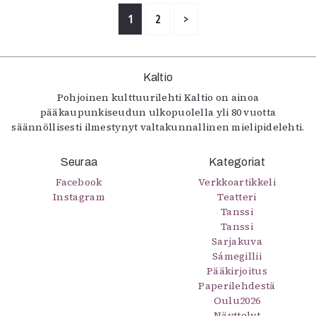
1
2
>
Kaltio
Pohjoinen kulttuurilehti Kaltio on ainoa
pääkaupunkiseudun ulkopuolella yli 80 vuotta
säännöllisesti ilmestynyt valtakunnallinen mielipidelehti.
Seuraa
Kategoriat
Facebook
Verkkoartikkeli
Instagram
Teatteri
Tanssi
Tanssi
Sarjakuva
Sámegillii
Pääkirjoitus
Paperilehdestä
Oulu2026
Näyttelyt