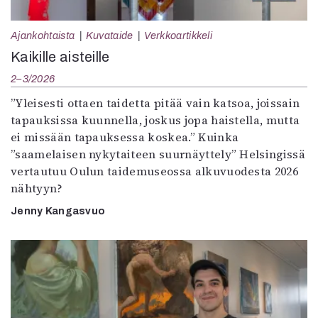
Mediatiedot
Kaltio ry
Ajankohtaista
Kuvataide
Verkkoartikkeli
Kaikille aisteille
2–3/2026
”Yleisesti ottaen taidetta pitää vain katsoa, joissain
tapauksissa kuunnella, joskus jopa haistella, mutta
ei missään tapauksessa koskea.” Kuinka
”saamelaisen nykytaiteen suurnäyttely” Helsingissä
vertautuu Oulun taidemuseossa alkuvuodesta 2026
nähtyyn?
Jenny Kangasvuo