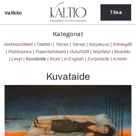
Tilaa
Valikko
Sulje
Kategoriat
Kategoriat
Verkkoartikkeli
Verkkoartikkeli
Teatteri
Tanssi
Tanssi
Sarjakuva
Sámegillii
Teatteri
Pääkirjoitus
Paperilehdestä
Oulu2026
Näyttelyt
Musiikki
Tanssi
Levyt
Kuvataide
Kirjat
In English
Esitystaide
Arkisto
Tanssi
Sarjakuva
Kuvataide
Sámegillii
Pääkirjoitus
Paperilehdestä
Oulu2026
Näyttelyt
Musiikki
Levyt
Kuvataide