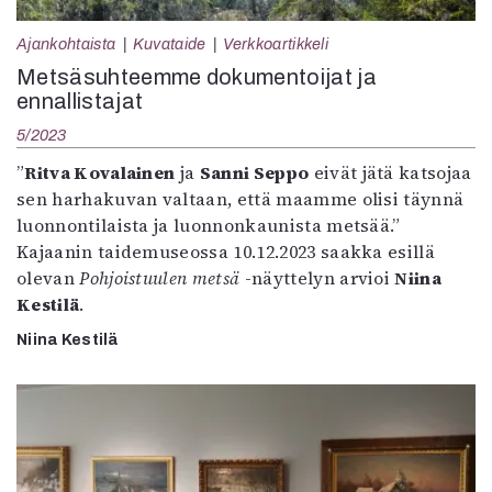
Ajankohtaista
Kuvataide
Verkkoartikkeli
Metsäsuhteemme dokumentoijat ja
ennallistajat
5/2023
”
Ritva Kovalainen
ja
Sanni Seppo
eivät jätä katsojaa
sen harhakuvan valtaan, että maamme olisi täynnä
luonnontilaista ja luonnonkaunista metsää.”
Kajaanin taidemuseossa 10.12.2023 saakka esillä
olevan
Pohjoistuulen metsä
-näyttelyn arvioi
Niina
Kestilä
.
Niina Kestilä