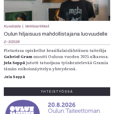
Kuvataide
Verkkoartikkeli
Oulun hiljaisuus mahdollistajana luovuudelle
2–3/2026
Pietarissa opiskellut brasilialaislähtöinen taiteilija
Gabriel Gram
muutti Ouluun vuoden 2025 alkaessa.
Jela Seppä
jututti tatuoijana työskentelevää Gramia
tämän esikoisnäyttelyn yhteydessä.
Jela Seppä
YHTEISTYÖSSÄ