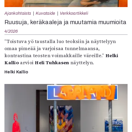
Kirjat
In English
Ajankohtaista
Kuvataide
Verkkoartikkeli
Esitystaide
Ruusuja, keräkaaleja ja muutamia muumioita
Arkisto
4/2026
Lehdet
”Toistuva yö taustalla luo teoksiin ja näyttelyyn
omaa pimeää ja varjoisaa tunnelmaansa,
4/2026
kontrastina teosten voimakkaille väreille.”
Helki
2–3/2026
Kallio
arvioi
Heli Tuhkasen
näyttelyn.
1/2026
6/2025
Helki Kallio
5/2025 saame
5/2025
Lehtiarkisto
Info
Tilaus ja irtonumerot
Yhteistyössä
Toimitus