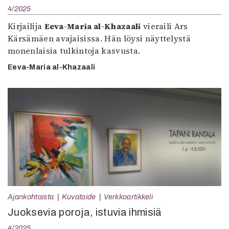
4/2025
Kirjailija
Eeva-Maria al-Khazaali
vieraili Ars
Kärsämäen avajaisissa. Hän löysi näyttelystä
monenlaisia tulkintoja kasvusta.
Eeva-Maria al-Khazaali
Ajankohtaista
Kuvataide
Verkkoartikkeli
Juoksevia poroja, istuvia ihmisiä
4/2025