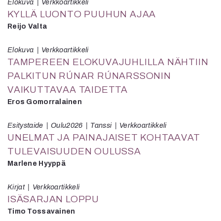
Elokuva
Verkkoartikkeli
KYLLÄ LUONTO PUUHUN AJAA
Reijo Valta
Elokuva
Verkkoartikkeli
TAMPEREEN ELOKUVAJUHLILLA NÄHTIIN
PALKITUN RÚNAR RÚNARSSONIN
VAIKUTTAVAA TAIDETTA
Eros Gomorralainen
Esitystaide
Oulu2026
Tanssi
Verkkoartikkeli
UNELMAT JA PAINAJAISET KOHTAAVAT
TULEVAISUUDEN OULUSSA
Marlene Hyyppä
Kirjat
Verkkoartikkeli
ISÄSARJAN LOPPU
Timo Tossavainen