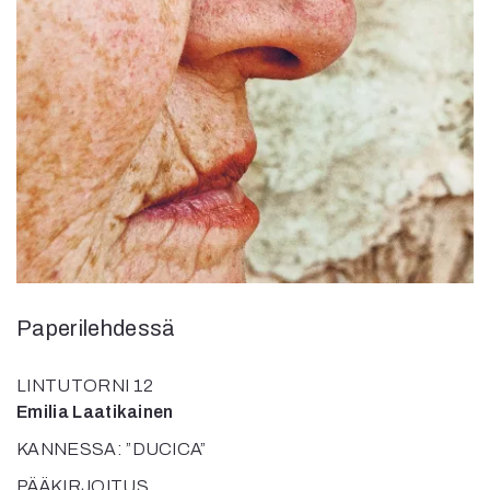
Kirjat
In English
Esitystaide
Arkisto
Lehdet
4/2026
2–3/2026
1/2026
6/2025
5/2025 saame
5/2025
Paperilehdessä
Lehtiarkisto
LINTUTORNI 12
Info
Emilia Laatikainen
Tilaus ja irtonumerot
KANNESSA: ”DUCICA”
Yhteistyössä
Toimitus
PÄÄKIRJOITUS