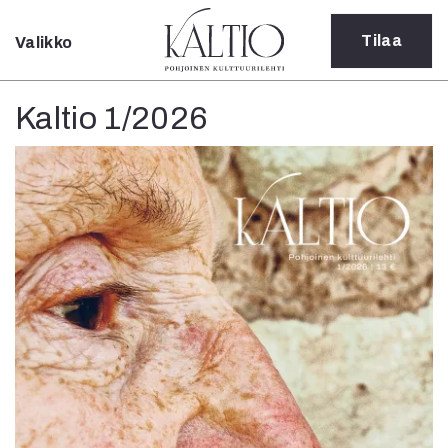
Tilaa
Valikko
Sulje
Kategoriat
Kaltio 1/2026
Verkkoartikkeli
Teatteri
Tanssi
Tanssi
Sarjakuva
Sámegillii
Pääkirjoitus
Paperilehdestä
Oulu2026
Näyttelyt
Musiikki
Levyt
Kuvataide