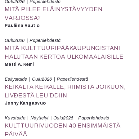
Oulu2026
Paperilehdestä
MITÄ PIILEE ELÄINYSTÄVYYDEN
VARJOSSA?
Pauliina Rautio
Oulu2026
Paperilehdestä
MITÄ KULTTUURIPÄÄKAUPUNGISTANI
HALUTAAN KERTOA ULKOMAALAISILLE
Matti A. Kemi
Esitystaide
Oulu2026
Paperilehdestä
KEIKALTA KEIKALLE, RIIMISTÄ JOIKUUN,
LIVĐESTÄ LEU’DDIIN
Jenny Kangasvuo
Kuvataide
Näyttelyt
Oulu2026
Paperilehdestä
KULTTUURIVUODEN 40 ENSIMMÄISTÄ
PÄIVÄÄ