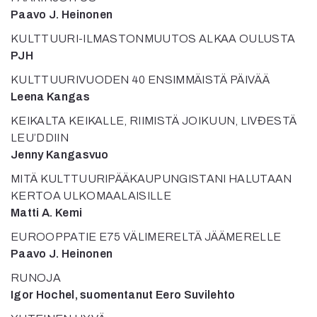
Mediatiedot
Paavo J. Heinonen
Kaltio ry
KULTTUURI-ILMASTONMUUTOS ALKAA OULUSTA
PJH
KULTTUURIVUODEN 40 ENSIMMÄISTÄ PÄIVÄÄ
Leena Kangas
KEIKALTA KEIKALLE, RIIMISTÄ JOIKUUN, LIVĐESTÄ
LEU’DDIIN
Jenny Kangasvuo
MITÄ KULTTUURIPÄÄKAUPUNGISTANI HALUTAAN
KERTOA ULKOMAALAISILLE
Matti A. Kemi
EUROOPPATIE E75 VÄLIMERELTÄ JÄÄMERELLE
Paavo J. Heinonen
RUNOJA
Igor Hochel, suomentanut Eero Suvilehto