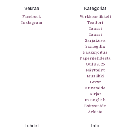
Kirjat
Seuraa
In English
Kategoriat
Esitystaide
Facebook
Verkkoartikkeli
Instagram
Arkisto
Teatteri
Tanssi
Tanssi
Lehdet
Sarjakuva
Sámegillii
4/2026
Pääkirjoitus
2–3/2026
Paperilehdestä
1/2026
Oulu2026
6/2025
Näyttelyt
5/2025 saame
Musiikki
5/2025
Levyt
Lehtiarkisto
Kuvataide
Kirjat
In English
Info
Esitystaide
Arkisto
Tilaus ja irtonumerot
Yhteistyössä
Toimitus
Lehdet
Info