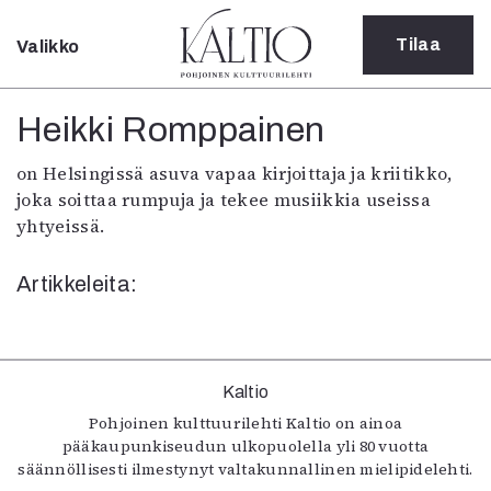
Tilaa
Valikko
Sulje
Kategoriat
Heikki Romppainen
Verkkoartikkeli
on Helsingissä asuva vapaa kirjoittaja ja kriitikko,
Teatteri
joka soittaa rumpuja ja tekee musiikkia useissa
Tanssi
yhtyeissä.
Tanssi
Sarjakuva
Artikkeleita:
Sámegillii
Pääkirjoitus
Paperilehdestä
Oulu2026
Näyttelyt
Kaltio
Musiikki
Pohjoinen kulttuurilehti Kaltio on ainoa
pääkaupunkiseudun ulkopuolella yli 80 vuotta
Levyt
säännöllisesti ilmestynyt valtakunnallinen mielipidelehti.
Kuvataide