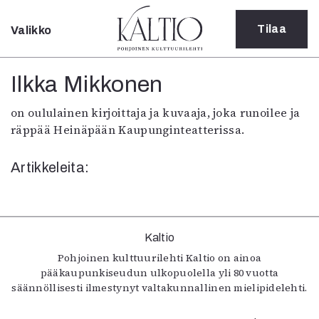
Tilaa
Valikko
Sulje
Kategoriat
Ilkka Mikkonen
Verkkoartikkeli
on oululainen kirjoittaja ja kuvaaja, joka runoilee ja
Teatteri
räppää Heinäpään Kaupunginteatterissa.
Tanssi
Tanssi
Artikkeleita:
Sarjakuva
Sámegillii
Pääkirjoitus
Paperilehdestä
Oulu2026
Kaltio
Näyttelyt
Pohjoinen kulttuurilehti Kaltio on ainoa
pääkaupunkiseudun ulkopuolella yli 80 vuotta
Musiikki
säännöllisesti ilmestynyt valtakunnallinen mielipidelehti.
Levyt
Kuvataide