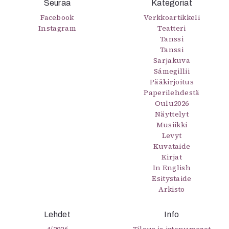
Seuraa
Kirjat
Kategoriat
In English
Facebook
Verkkoartikkeli
Instagram
Esitystaide
Teatteri
Tanssi
Arkisto
Tanssi
Sarjakuva
Lehdet
Sámegillii
Pääkirjoitus
4/2026
Paperilehdestä
2–3/2026
Oulu2026
1/2026
Näyttelyt
6/2025
Musiikki
5/2025 saame
Levyt
5/2025
Kuvataide
Kirjat
Lehtiarkisto
In English
Esitystaide
Info
Arkisto
Tilaus ja irtonumerot
Yhteistyössä
Lehdet
Info
Toimitus