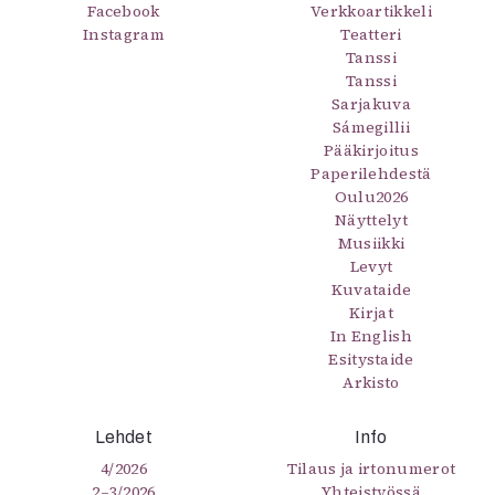
Kirjat
Facebook
Verkkoartikkeli
Instagram
In English
Teatteri
Tanssi
Esitystaide
Tanssi
Arkisto
Sarjakuva
Sámegillii
Lehdet
Pääkirjoitus
Paperilehdestä
4/2026
Oulu2026
2–3/2026
Näyttelyt
1/2026
Musiikki
6/2025
Levyt
5/2025 saame
Kuvataide
Kirjat
5/2025
In English
Lehtiarkisto
Esitystaide
Arkisto
Info
Tilaus ja irtonumerot
Lehdet
Info
Yhteistyössä
4/2026
Tilaus ja irtonumerot
Toimitus
2–3/2026
Yhteistyössä