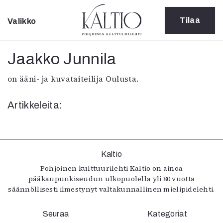
Tilaa
Valikko
Sulje
Kategoriat
Jaakko Junnila
Verkkoartikkeli
on ääni- ja kuvataiteilija Oulusta.
Teatteri
Tanssi
Artikkeleita:
Tanssi
Sarjakuva
Sámegillii
Pääkirjoitus
Paperilehdestä
Kaltio
Oulu2026
Pohjoinen kulttuurilehti Kaltio on ainoa
pääkaupunkiseudun ulkopuolella yli 80 vuotta
Näyttelyt
säännöllisesti ilmestynyt valtakunnallinen mielipidelehti.
Musiikki
Levyt
Seuraa
Kuvataide
Kategoriat