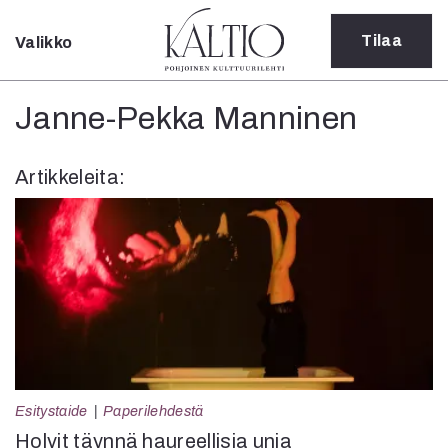
Tilaa
Valikko
Sulje
Kategoriat
Janne-Pekka Manninen
Verkkoartikkeli
Teatteri
Artikkeleita:
Tanssi
Tanssi
Sarjakuva
Sámegillii
Pääkirjoitus
Paperilehdestä
Oulu2026
Näyttelyt
Musiikki
Levyt
Esitystaide
Paperilehdestä
Kuvataide
Holvit täynnä haureellisia unia