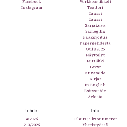
Facebook
Verkkoartikkeli
Mediatiedot
Instagram
Teatteri
Kaltio ry
Tanssi
Tanssi
Sarjakuva
Sámegillii
Pääkirjoitus
Paperilehdestä
Oulu2026
Näyttelyt
Musiikki
Levyt
Kuvataide
Kirjat
In English
Esitystaide
Arkisto
Lehdet
Info
4/2026
Tilaus ja irtonumerot
2–3/2026
Yhteistyössä