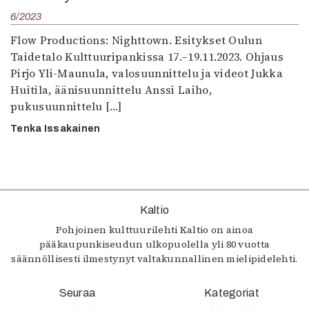
Kirjat
6/2023
In English
Esitystaide
Flow Productions: Nighttown. Esitykset Oulun
Arkisto
Taidetalo Kulttuuripankissa 17.–19.11.2023. Ohjaus
Pirjo Yli-Maunula, valosuunnittelu ja videot Jukka
Huitila, äänisuunnittelu Anssi Laiho,
Lehdet
pukusuunnittelu […]
4/2026
Tenka Issakainen
2–3/2026
1/2026
6/2025
5/2025 saame
5/2025
Kaltio
Lehtiarkisto
Pohjoinen kulttuurilehti Kaltio on ainoa
pääkaupunkiseudun ulkopuolella yli 80 vuotta
Info
säännöllisesti ilmestynyt valtakunnallinen mielipidelehti.
Tilaus ja irtonumerot
Yhteistyössä
Seuraa
Kategoriat
Toimitus