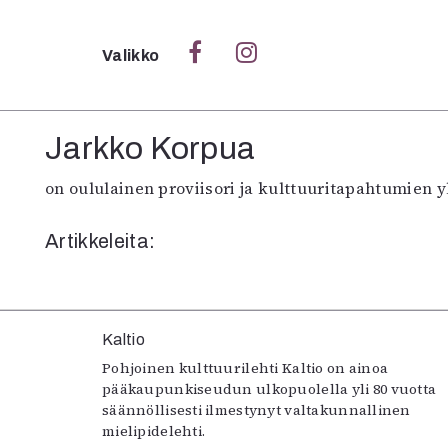
Sulje
Valikko
Ka
Jarkko Korpua
Verk
on oululainen proviisori ja kulttuuritapahtumien y
Artikkeleita:
S
S
Pä
Kaltio
Pap
Pohjoinen kulttuurilehti Kaltio on ainoa
pääkaupunkiseudun ulkopuolella yli 80 vuotta
säännöllisesti ilmestynyt valtakunnallinen
mielipidelehti.