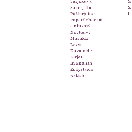
Sarjakuva
5
uvataide
Sámegillii
5/
Kirjat
Pääkirjoitus
L
n English
Paperilehdestä
sitystaide
Oulu2026
Arkisto
Näyttelyt
Musiikki
Levyt
Kuvataide
Kirjat
In English
Esitystaide
Arkisto