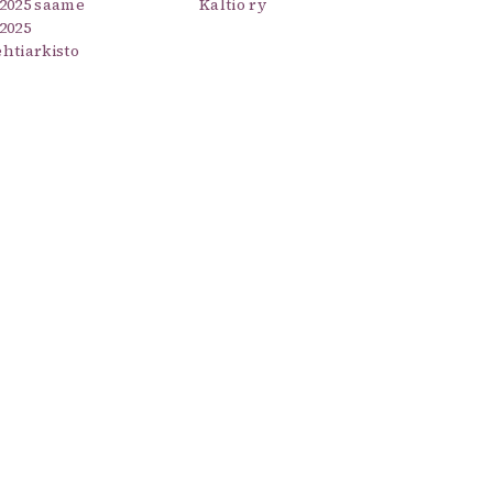
/2025 saame
Kaltio ry
2025
ehtiarkisto