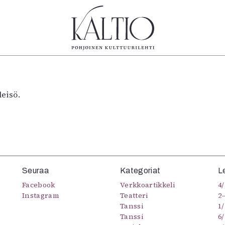
tegoriat
Lehdet
Info
koartikkeli
4/2026
Tilaus j
leisö.
Teatteri
2–3/2026
irtonume
Tanssi
1/2026
Yhteistyö
Tanssi
6/2025
Toimitu
arjakuva
5/2025 saame
Mediatie
ámegillii
5/2025
Kaltio r
äkirjoitus
Lehtiarkisto
erilehdestä
Seuraa
Kategoriat
L
Oulu2026
Facebook
Verkkoartikkeli
4/
Näyttelyt
Instagram
Teatteri
2
Tanssi
1/
Musiikki
Tanssi
6/
Levyt