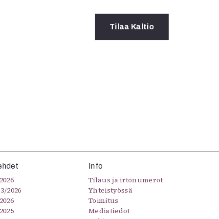
Tilaa
Kaltio
a
rot
ssä
s
dot
y
ehdet
Info
2026
Tilaus ja irtonumerot
–3/2026
Yhteistyössä
2026
Toimitus
2025
Mediatiedot