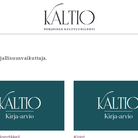
tegoriat
Lehdet
Info
koartikkeli
4/2026
Tilaus j
jallisuusvaikuttaja.
Teatteri
2–3/2026
irtonume
Tanssi
1/2026
Yhteistyö
Tanssi
6/2025
Toimitu
arjakuva
5/2025 saame
Mediatie
ámegillii
5/2025
Kaltio r
äkirjoitus
Lehtiarkisto
erilehdestä
Oulu2026
Näyttelyt
Musiikki
Levyt
koartikkeli
Kirjat