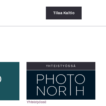
Tilaa
Kaltio
a
rot
ssä
s
dot
YHTEISTYÖSSÄ
y
Yhteistyössä