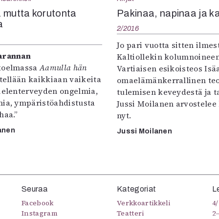
uvataide
 mutta korutonta
Pakinaa, napinaa ja k
Kirjat
a
2/2016
n English
sitystaide
Jo pari vuotta sitten ilmes
Arkisto
arannan
Kaltiollekin kolumnoineen
koelmassa
Aamulla hän
Vartiaisen esikoisteos Isä
tellään kaikkiaan vaikeita
omaelämänkerrallinen teo
mielenterveyden ongelmia,
tulemisen keveydestä ja t
mia, ympäristöahdistusta
Jussi Moilanen arvostelee 
haa.”
nyt.
anen
Jussi Moilanen
Seuraa
Kategoriat
L
Facebook
Verkkoartikkeli
4/
Instagram
Teatteri
2