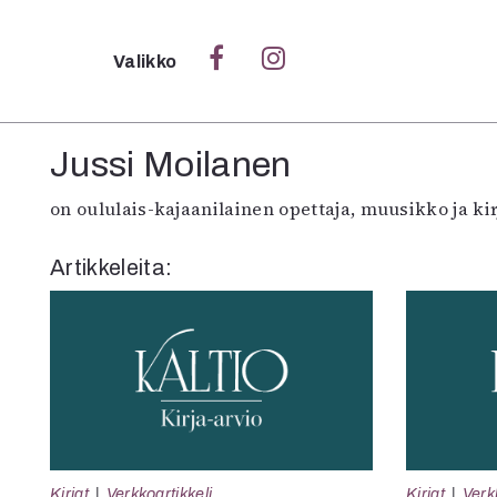
Sulje
Valikko
Ka
Jussi Moilanen
Verk
on oululais-kajaanilainen opettaja, muusikko ja kir
Artikkeleita:
S
S
Pä
Pap
Kirjat
Verkkoartikkeli
Kirjat
Verk