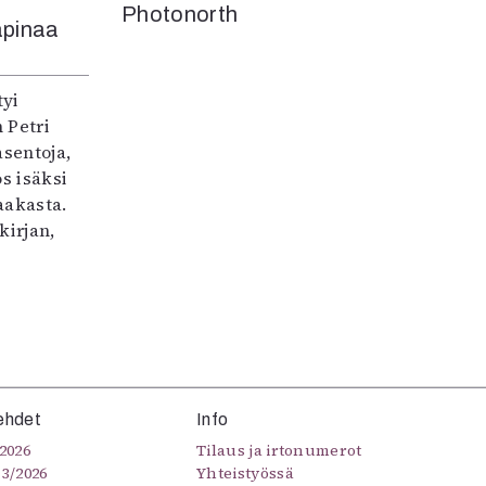
Photonorth
apinaa
tyi
 Petri
asentoja,
s isäksi
aakasta.
kirjan,
ehdet
Info
2026
Tilaus ja irtonumerot
–3/2026
Yhteistyössä