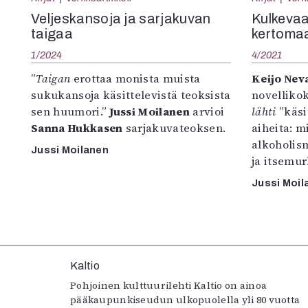
K
Veljeskansoja ja sarjakuvan
Kulkevaa
taigaa
kertoma
I
1/2024
4/2021
E
”
Taigan
erottaa monista muista
Keijo Nev
sukukansoja käsittelevistä teoksista
novelliko
sen huumori.”
Jussi Moilanen
arvioi
lähti
”käsi
Sanna Hukkasen
sarjakuvateoksen.
aiheita: 
alkoholis
Jussi Moilanen
ja itsemur
Jussi Moil
Kaltio
Pohjoinen kulttuurilehti Kaltio on ainoa
pääkaupunkiseudun ulkopuolella yli 80 vuotta