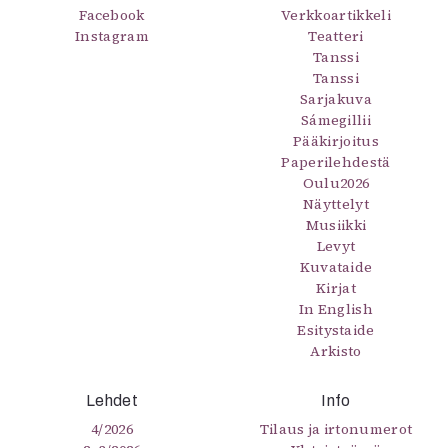
Facebook
Verkkoartikkeli
Mediatiedot
Instagram
Teatteri
Kaltio ry
Tanssi
Tanssi
Sarjakuva
Sámegillii
Pääkirjoitus
Paperilehdestä
Oulu2026
Näyttelyt
Musiikki
Levyt
Kuvataide
Kirjat
In English
Esitystaide
Arkisto
Lehdet
Info
4/2026
Tilaus ja irtonumerot