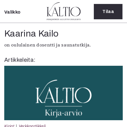
Tilaa
Valikko
Sulje
Kategoriat
Kaarina Kailo
Verkkoartikkeli
on oululainen dosentti ja saunatutkija.
Teatteri
Tanssi
Artikkeleita:
Tanssi
Sarjakuva
Sámegillii
Pääkirjoitus
Paperilehdestä
Oulu2026
Näyttelyt
Musiikki
Levyt
Kuvataide
Kirjat
Verkkoartikkeli