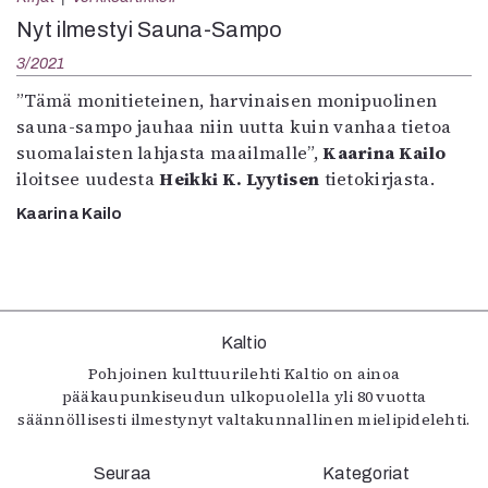
Kirjat
Nyt ilmestyi Sauna-Sampo
In English
Esitystaide
3/2021
Arkisto
”Tämä monitieteinen, harvinaisen monipuolinen
sauna-sampo jauhaa niin uutta kuin vanhaa tietoa
Lehdet
suomalaisten lahjasta maailmalle”,
Kaarina Kailo
iloitsee uudesta
Heikki K. Lyytisen
tietokirjasta.
4/2026
2–3/2026
Kaarina Kailo
1/2026
6/2025
5/2025 saame
5/2025
Lehtiarkisto
Kaltio
Pohjoinen kulttuurilehti Kaltio on ainoa
Info
pääkaupunkiseudun ulkopuolella yli 80 vuotta
säännöllisesti ilmestynyt valtakunnallinen mielipidelehti.
Tilaus ja irtonumerot
Yhteistyössä
Seuraa
Kategoriat
Toimitus