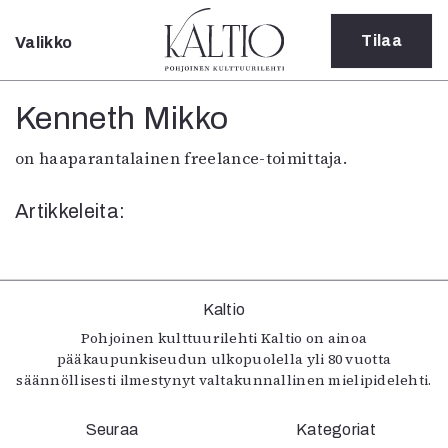
Tilaa
Valikko
Sulje
Kategoriat
Kenneth Mikko
Verkkoartikkeli
on haaparantalainen freelance-toimittaja.
Teatteri
Tanssi
Artikkeleita:
Tanssi
Sarjakuva
Sámegillii
Pääkirjoitus
Paperilehdestä
Kaltio
Oulu2026
Pohjoinen kulttuurilehti Kaltio on ainoa
pääkaupunkiseudun ulkopuolella yli 80 vuotta
Näyttelyt
säännöllisesti ilmestynyt valtakunnallinen mielipidelehti.
Musiikki
Levyt
Seuraa
Kuvataide
Kategoriat