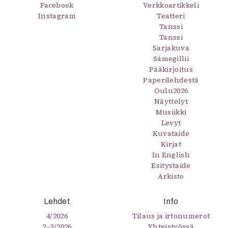
Kirjat
Facebook
Verkkoartikkeli
Instagram
In English
Teatteri
Tanssi
Esitystaide
Tanssi
Arkisto
Sarjakuva
Sámegillii
Lehdet
Pääkirjoitus
Paperilehdestä
4/2026
Oulu2026
2–3/2026
Näyttelyt
1/2026
Musiikki
6/2025
Levyt
5/2025 saame
Kuvataide
Kirjat
5/2025
In English
Lehtiarkisto
Esitystaide
Arkisto
Info
Tilaus ja irtonumerot
Lehdet
Info
Yhteistyössä
4/2026
Tilaus ja irtonumerot
Toimitus
2–3/2026
Yhteistyössä