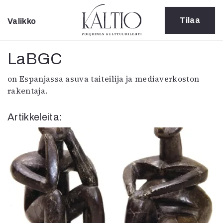
Tilaa
Valikko
Sulje
Kategoriat
LaBGC
Verkkoartikkeli
on Espanjassa asuva taiteilija ja mediaverkoston
Teatteri
rakentaja.
Tanssi
Tanssi
Artikkeleita:
Sarjakuva
Sámegillii
Pääkirjoitus
Paperilehdestä
Oulu2026
Näyttelyt
Musiikki
Levyt
Kuvataide