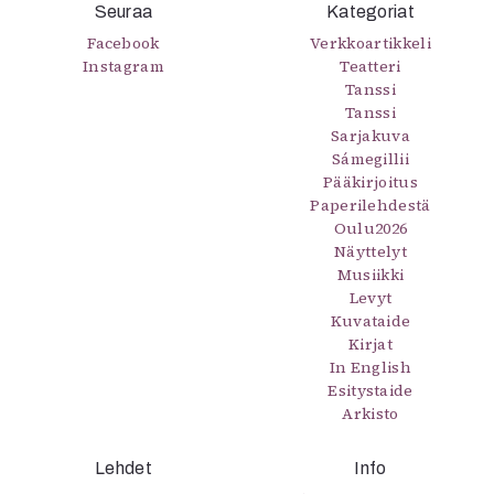
Seuraa
Kategoriat
Mediatiedot
Facebook
Verkkoartikkeli
Kaltio ry
Instagram
Teatteri
Tanssi
Tanssi
Sarjakuva
Sámegillii
Pääkirjoitus
Paperilehdestä
Oulu2026
Näyttelyt
Musiikki
Levyt
Kuvataide
Kirjat
In English
Esitystaide
Arkisto
Lehdet
Info