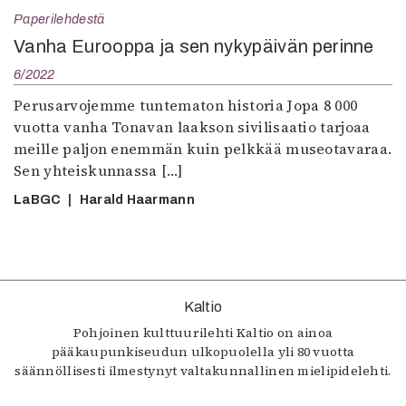
Kirjat
Paperilehdestä
In English
Vanha Eurooppa ja sen nykypäivän perinne
Esitystaide
Arkisto
6/2022
Perusarvojemme tuntematon historia Jopa 8 000
Lehdet
vuotta vanha Tonavan laakson sivilisaatio tarjoaa
meille paljon enemmän kuin pelkkää museotavaraa.
4/2026
Sen yhteiskunnassa […]
2–3/2026
1/2026
LaBGC
Harald Haarmann
6/2025
5/2025 saame
5/2025
Lehtiarkisto
Kaltio
Info
Pohjoinen kulttuurilehti Kaltio on ainoa
pääkaupunkiseudun ulkopuolella yli 80 vuotta
Tilaus ja irtonumerot
säännöllisesti ilmestynyt valtakunnallinen mielipidelehti.
Yhteistyössä
Toimitus