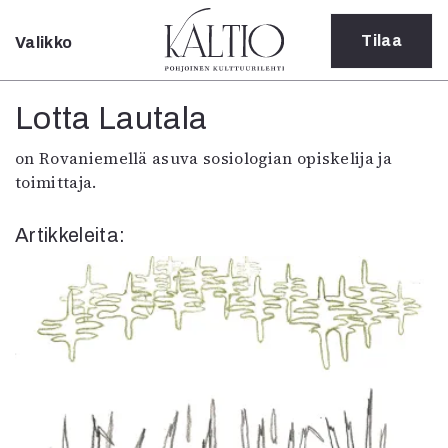
Tilaa
Valikko
Sulje
Kategoriat
Lotta Lautala
Verkkoartikkeli
on Rovaniemellä asuva sosiologian opiskelija ja
Teatteri
toimittaja.
Tanssi
Tanssi
Artikkeleita:
Sarjakuva
Sámegillii
Pääkirjoitus
Paperilehdestä
Oulu2026
Näyttelyt
Musiikki
Levyt
Kuvataide