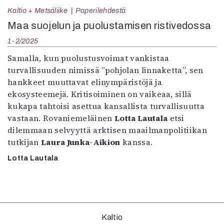
Kirjat
Kaltio + Metsäliike
Paperilehdestä
In English
Maa suojelun ja puolustamisen ristivedossa
Esitystaide
Arkisto
1-2/2025
Samalla, kun puolustusvoimat vankistaa
Lehdet
turvallisuuden nimissä ”pohjolan linnaketta”, sen
hankkeet muuttavat elinympäristöjä ja
4/2026
ekosysteemejä. Kritisoiminen on vaikeaa, sillä
2–3/2026
kukapa tahtoisi asettua kansallista turvallisuutta
1/2026
vastaan. Rovaniemeläinen
Lotta Lautala
etsi
6/2025
dilemmaan selvyyttä arktisen maailmanpolitiikan
5/2025 saame
tutkijan
Laura Junka-Aikion
kanssa.
5/2025
Lehtiarkisto
Lotta Lautala
Info
Tilaus ja irtonumerot
Yhteistyössä
Kaltio
Toimitus