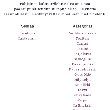
Pohjoinen kulttuurilehti Kaltio on ainoa
Mediatiedot
pääkaupunkiseudun ulkopuolella yli 80 vuotta
Kaltio ry
säännöllisesti ilmestynyt valtakunnallinen mielipidelehti.
Seuraa
Kategoriat
Facebook
Verkkoartikkeli
Instagram
Teatteri
Tanssi
Tanssi
Sarjakuva
Sámegillii
Pääkirjoitus
Paperilehdestä
Oulu2026
Näyttelyt
Musiikki
Levyt
Kuvataide
Kirjat
In English