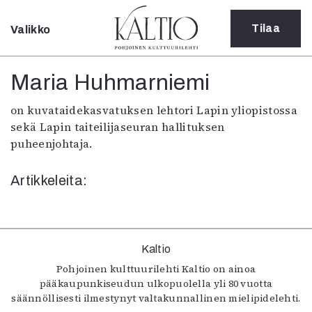
Tilaa
Valikko
Sulje
Kategoriat
Maria Huhmarniemi
Verkkoartikkeli
on kuvataidekasvatuksen lehtori Lapin yliopistossa
Teatteri
sekä Lapin taiteilijaseuran hallituksen
Tanssi
puheenjohtaja.
Tanssi
Sarjakuva
Artikkeleita:
Sámegillii
Pääkirjoitus
Paperilehdestä
Oulu2026
Näyttelyt
Kaltio
Musiikki
Pohjoinen kulttuurilehti Kaltio on ainoa
pääkaupunkiseudun ulkopuolella yli 80 vuotta
Levyt
säännöllisesti ilmestynyt valtakunnallinen mielipidelehti.
Kuvataide