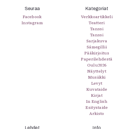
Kirjat
Seuraa
In English
Kategoriat
Esitystaide
Facebook
Verkkoartikkeli
Instagram
Arkisto
Teatteri
Tanssi
Tanssi
Lehdet
Sarjakuva
Sámegillii
4/2026
Pääkirjoitus
2–3/2026
Paperilehdestä
1/2026
Oulu2026
6/2025
Näyttelyt
5/2025 saame
Musiikki
5/2025
Levyt
Lehtiarkisto
Kuvataide
Kirjat
In English
Info
Esitystaide
Arkisto
Tilaus ja irtonumerot
Yhteistyössä
Toimitus
Lehdet
Info