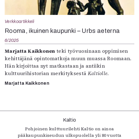
Kirjat
In English
Esitystaide
Verkkoartikkeli
Arkisto
Rooma, ikuinen kaupunki – Urbs aeterna
6/2025
Lehdet
Marjatta Kaikkonen
teki työvuosinaan oppimisen
4/2026
kehittäjänä opintomatkoja muun muassa Roomaan.
2–3/2026
Hän kirjoittaa nyt matkastaan ja antiikin
1/2026
kulttuurihistorian merkityksestä
Kaltiolle
.
6/2025
5/2025 saame
Marjatta Kaikkonen
5/2025
Lehtiarkisto
Info
Kaltio
Tilaus ja irtonumerot
Pohjoinen kulttuurilehti Kaltio on ainoa
Yhteistyössä
pääkaupunkiseudun ulkopuolella yli 80 vuotta
Toimitus