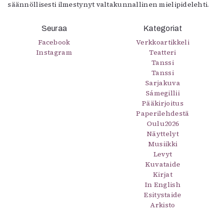
säännöllisesti ilmestynyt valtakunnallinen mielipidelehti.
Mediatiedot
Kaltio ry
Seuraa
Kategoriat
Facebook
Verkkoartikkeli
Instagram
Teatteri
Tanssi
Tanssi
Sarjakuva
Sámegillii
Pääkirjoitus
Paperilehdestä
Oulu2026
Näyttelyt
Musiikki
Levyt
Kuvataide
Kirjat
In English
Esitystaide
Arkisto