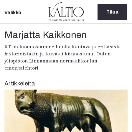
Tilaa
Valikko
Sulje
Kategoriat
Marjatta Kaikkonen
Verkkoartikkeli
KT on luonnostamme huolta kantava ja erilaisista
Teatteri
historioistakin jatkuvasti kiinnostunut Oulun
Tanssi
yliopiston Linnanmaan normaalikoulun
Tanssi
emeritalehtori.
Sarjakuva
Sámegillii
Artikkeleita:
Pääkirjoitus
Paperilehdestä
Oulu2026
Näyttelyt
Musiikki
Levyt
Kuvataide