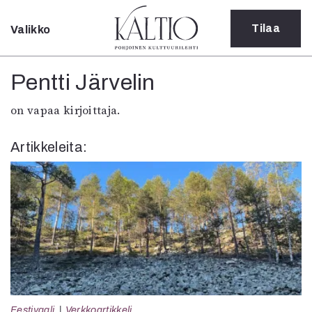
Tilaa
Valikko
Sulje
Kategoriat
Pentti Järvelin
Verkkoartikkeli
on vapaa kirjoittaja.
Teatteri
Tanssi
Artikkeleita:
Tanssi
Sarjakuva
Sámegillii
Pääkirjoitus
Paperilehdestä
Oulu2026
Näyttelyt
Musiikki
Levyt
Kuvataide
Festivaali
Verkkoartikkeli