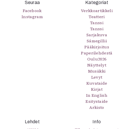
Seuraa
Kategoriat
Mediatiedot
Facebook
Verkkoartikkeli
Kaltio ry
Instagram
Teatteri
Tanssi
Tanssi
Sarjakuva
Sámegillii
Pääkirjoitus
Paperilehdestä
Oulu2026
Näyttelyt
Musiikki
Levyt
Kuvataide
Kirjat
In English
Esitystaide
Arkisto
Lehdet
Info