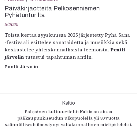
Kirjat
Päiväkirjaotteita Pelkosenniemen
In English
Pyhätunturilta
Esitystaide
Arkisto
5/2025
Toista kertaa syyskuussa 2025 järjestetty Pyhä Sana
Lehdet
-festivaali esittelee sanataidetta ja musiikkia sekä
keskustelee yhteiskunnallisista teemoista.
Pentti
4/2026
Järvelin
tutustui tapahtuman antiin.
2–3/2026
1/2026
Pentti Järvelin
6/2025
5/2025 saame
5/2025
Lehtiarkisto
Kaltio
Info
Pohjoinen kulttuurilehti Kaltio on ainoa
pääkaupunkiseudun ulkopuolella yli 80 vuotta
Tilaus ja irtonumerot
säännöllisesti ilmestynyt valtakunnallinen mielipidelehti.
Yhteistyössä
Toimitus