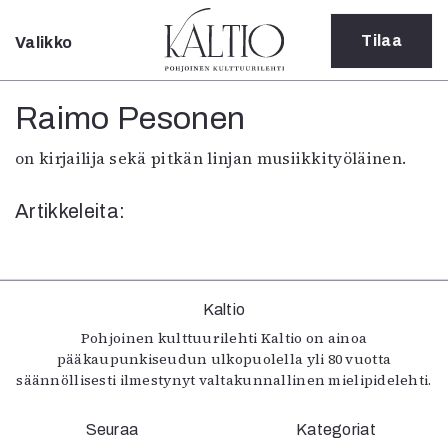
Tilaa
Valikko
Sulje
Kategoriat
Raimo Pesonen
Verkkoartikkeli
on kirjailija sekä pitkän linjan musiikkityöläinen.
Teatteri
Tanssi
Artikkeleita:
Tanssi
Sarjakuva
Sámegillii
Pääkirjoitus
Paperilehdestä
Kaltio
Oulu2026
Pohjoinen kulttuurilehti Kaltio on ainoa
pääkaupunkiseudun ulkopuolella yli 80 vuotta
Näyttelyt
säännöllisesti ilmestynyt valtakunnallinen mielipidelehti.
Musiikki
Levyt
Seuraa
Kuvataide
Kategoriat