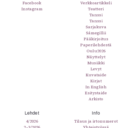
Kirjat
Facebook
Verkkoartikkeli
Instagram
In English
Teatteri
Tanssi
Esitystaide
Tanssi
Arkisto
Sarjakuva
Sámegillii
Lehdet
Pääkirjoitus
Paperilehdestä
4/2026
Oulu2026
2–3/2026
Näyttelyt
1/2026
Musiikki
6/2025
Levyt
5/2025 saame
Kuvataide
Kirjat
5/2025
In English
Lehtiarkisto
Esitystaide
Arkisto
Info
Tilaus ja irtonumerot
Lehdet
Info
Yhteistyössä
4/2026
Tilaus ja irtonumerot
Toimitus
2–3/2026
Yhteistyössä