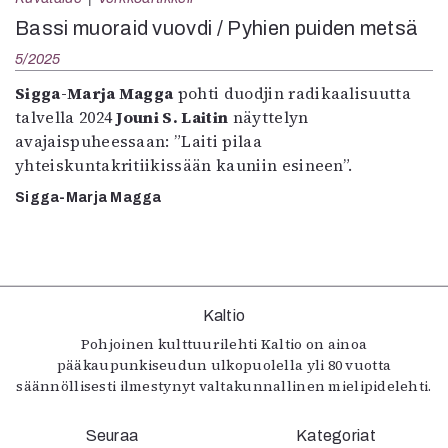
Kirjat
Bassi muoraid vuovdi / Pyhien puiden metsä
In English
Esitystaide
5/2025
Arkisto
Sigga-Marja Magga
pohti duodjin radikaalisuutta
talvella 2024
Jouni S. Laitin
näyttelyn
Lehdet
avajaispuheessaan: ”Laiti pilaa
yhteiskuntakritiikissään kauniin esineen”.
4/2026
2–3/2026
Sigga-Marja Magga
1/2026
6/2025
5/2025 saame
5/2025
Lehtiarkisto
Kaltio
Pohjoinen kulttuurilehti Kaltio on ainoa
Info
pääkaupunkiseudun ulkopuolella yli 80 vuotta
säännöllisesti ilmestynyt valtakunnallinen mielipidelehti.
Tilaus ja irtonumerot
Yhteistyössä
Seuraa
Kategoriat
Toimitus