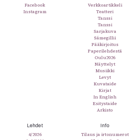
Facebook
Verkkoartikkeli
Mediatiedot
Instagram
Teatteri
Kaltio ry
Tanssi
Tanssi
Sarjakuva
Sámegillii
Pääkirjoitus
Paperilehdestä
Oulu2026
Näyttelyt
Musiikki
Levyt
Kuvataide
Kirjat
In English
Esitystaide
Arkisto
Lehdet
Info
4/2026
Tilaus ja irtonumerot