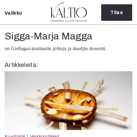
Tilaa
Valikko
Sulje
Kategoriat
Sigga-Marja Magga
Verkkoartikkeli
on Giellagas-instituutin johtaja ja duodjin dosentti.
Teatteri
Tanssi
Artikkeleita:
Tanssi
Sarjakuva
Sámegillii
Pääkirjoitus
Paperilehdestä
Oulu2026
Näyttelyt
Musiikki
Levyt
Kuvataide
Kuvataide
Verkkoartikkeli