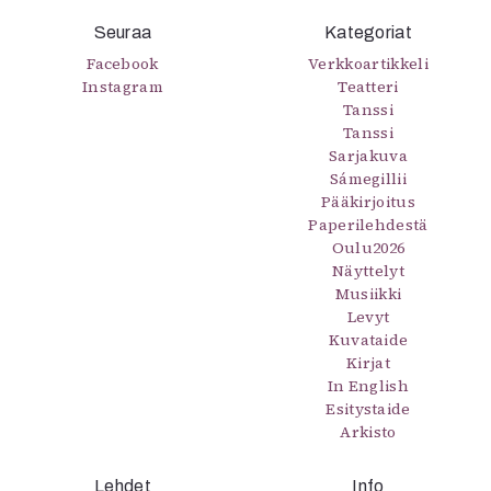
Kirjat
Seuraa
In English
Kategoriat
Esitystaide
Facebook
Verkkoartikkeli
Instagram
Arkisto
Teatteri
Tanssi
Tanssi
Lehdet
Sarjakuva
Sámegillii
4/2026
Pääkirjoitus
2–3/2026
Paperilehdestä
1/2026
Oulu2026
6/2025
Näyttelyt
5/2025 saame
Musiikki
5/2025
Levyt
Lehtiarkisto
Kuvataide
Kirjat
In English
Info
Esitystaide
Arkisto
Tilaus ja irtonumerot
Yhteistyössä
Toimitus
Lehdet
Info