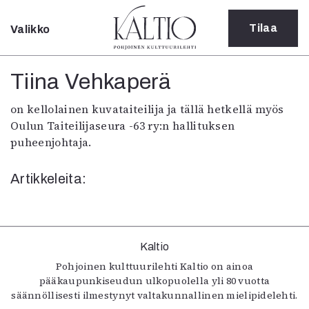
Tilaa
Valikko
Sulje
Kategoriat
Tiina Vehkaperä
Verkkoartikkeli
on kellolainen kuvataiteilija ja tällä hetkellä myös
Teatteri
Oulun Taiteilijaseura -63 ry:n hallituksen
Tanssi
puheenjohtaja.
Tanssi
Sarjakuva
Artikkeleita:
Sámegillii
Pääkirjoitus
Paperilehdestä
Oulu2026
Näyttelyt
Kaltio
Musiikki
Pohjoinen kulttuurilehti Kaltio on ainoa
pääkaupunkiseudun ulkopuolella yli 80 vuotta
Levyt
säännöllisesti ilmestynyt valtakunnallinen mielipidelehti.
Kuvataide