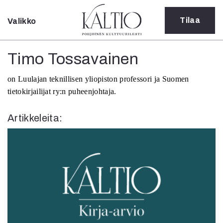
Tilaa
Valikko
Sulje
Kategoriat
Timo Tossavainen
Verkkoartikkeli
on Luulajan teknillisen yliopiston professori ja Suomen
Teatteri
tietokirjailijat ry:n puheenjohtaja.
Tanssi
Tanssi
Artikkeleita:
Sarjakuva
Sámegillii
Pääkirjoitus
Paperilehdestä
Oulu2026
Näyttelyt
Musiikki
Levyt
Kuvataide