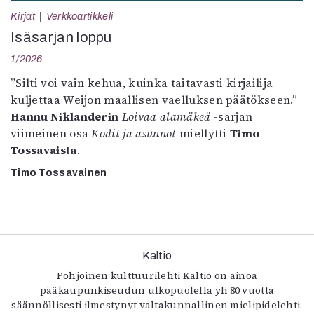
Kirjat
Kirjat
Verkkoartikkeli
In English
Isäsarjan loppu
Esitystaide
Arkisto
1/2026
”Silti voi vain kehua, kuinka taitavasti kirjailija
Lehdet
kuljettaa Weijon maallisen vaelluksen päätökseen.”
Hannu Niklanderin
Loivaa alamäkeä
4/2026
-sarjan
viimeinen osa
Kodit ja asunnot
2–3/2026
miellytti
Timo
Tossavaista
.
1/2026
6/2025
Timo Tossavainen
5/2025 saame
5/2025
Lehtiarkisto
Info
Kaltio
Pohjoinen kulttuurilehti Kaltio on ainoa
Tilaus ja irtonumerot
pääkaupunkiseudun ulkopuolella yli 80 vuotta
Yhteistyössä
säännöllisesti ilmestynyt valtakunnallinen mielipidelehti.
Toimitus