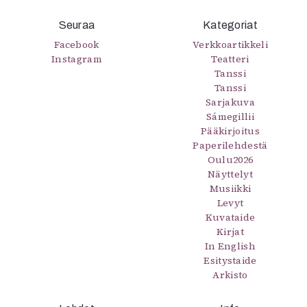
Mediatiedot
Seuraa
Kategoriat
Kaltio ry
Facebook
Verkkoartikkeli
Instagram
Teatteri
Tanssi
Tanssi
Sarjakuva
Sámegillii
Pääkirjoitus
Paperilehdestä
Oulu2026
Näyttelyt
Musiikki
Levyt
Kuvataide
Kirjat
In English
Esitystaide
Arkisto