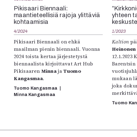
K
Pikisaari Biennaali:
”Kirkkon
maantieteellisiä rajoja ylittäviä
yhteen 
I
kohtaamisia
keskuste
E
4/2024
1/2023
Pikisaari Biennaali on ehkä
Kaltion
pää
maailman pienin biennaali. Vuonna
Heinonen
2024 toista kertaa järjestetystä
12.1.2023
biennaalista kirjoittavat Art Hub
Barentsin 
Pikisaaren
Minna
ja
Tuomo
vuotisjuhl
Kangasmaa
.
mukaan l
joka doku
Tuomo Kangasmaa
merkittävä
Minna Kangasmaa
Tuomo Ka