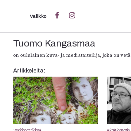
Sulje
Valikko
Ka
Tuomo Kangasmaa
Verk
on oululainen kuva- ja mediataiteilija, joka on v
Artikkeleita:
S
S
Pä
Pap
Verkkoartikkeli
#kaltiomatk