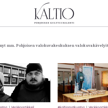
tegoriat
Lehdet
Info
koartikkeli
4/2026
Tilaus j
etänyt mm. Pohjoisen valokuvakeskuksen valokuvakävelyit
Teatteri
2–3/2026
irtonume
Tanssi
1/2026
Yhteistyö
Tanssi
6/2025
Toimitu
arjakuva
5/2025 saame
Mediatie
ámegillii
5/2025
Kaltio r
äkirjoitus
Lehtiarkisto
erilehdestä
Oulu2026
Näyttelyt
Musiikki
Levyt
ustaa
Verkkoartikkeli
#kaltiomatkustaa
Verkkoartikk