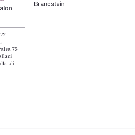
Brandstein
aalon
022
.
alsa 75-
llani
lla oli