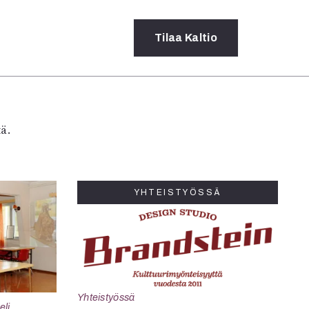
Tilaa
Kaltio
a
ä.
rot
ssä
s
dot
YHTEISTYÖSSÄ
y
Yhteistyössä
eli