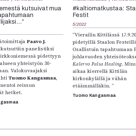
uvataide
iemestä kutsuivat mua
#kaltiomatkustaa: St
Kirjat
tapahtumaan
Festit
n English
lijaksi…”
5/2022
sitystaide
Arkisto
”Vierailin Kittilässä 17.9.2
toimittaja
Paavo J.
pidetyillä Staalon Festeillä
kutsuttiin panelistiksi
Osallistuin tapahtumaan P
 Kirkkoniemessä pidettyyn
juhlavuoden yhteisöteokse
alueen yhteistyön 30-
Kalervo Palsa Healing
. Minu
aan. Valokuvaajaksi
aikaa kierrellä Kittilän
ähti
Tuomo Kangasmaa
,
kirkonkylällä ja vähän
mentoi reissun
etäämmälläkin. ”
t hetket.
Tuomo Kangasmaa
ngasmaa