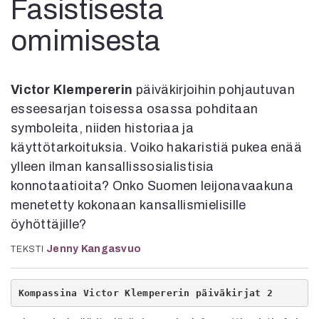
Fasistisesta
Kirjat
In English
omimisesta
Esitystaide
Arkisto
Victor Klempererin
päiväkirjoihin pohjautuvan
Lehdet
esseesarjan toisessa osassa pohditaan
4/2026
symboleita, niiden historiaa ja
2–3/2026
käyttötarkoituksia. Voiko hakaristiä pukea enää
1/2026
ylleen ilman kansallissosialistisia
6/2025
5/2025 saame
konnotaatioita? Onko Suomen leijonavaakuna
5/2025
menetetty kokonaan kansallismielisille
Lehtiarkisto
öyhöttäjille?
Jenny Kangasvuo
TEKSTI
Info
Tilaus ja irtonumerot
Kompassina Victor Klempererin päiväkirjat 2
Yhteistyössä
Toimitus