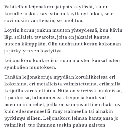
Vähitellen leijonakoru jäi pois käytöstä, kuten
koruille joskus käy: sitä on käyttänyt liikaa, se ei
sovi uusiin vaatteisiin, se unohtuu.
Löysin korun jonkun muuton yhteydessä, kun kävin
läpi sellaisia tavaroita, joita en jaksaisi kantaa
uuteen kämppään. Olin unohtanut korun kokonaan
ja järkytyin sen löydyttyä.
Leijonakoru konkretisoi suomalaisten kansallisten
symbolien muutoksen.
Tänään leijonakoruja myydään koruliikkeissä eri
kokoisina, eri metalleista valmistettuina, erilaisilla
ketjuilla varustettuina. Niitä on viireissä, mukeissa,
t-paidoissa, tatuoinneissa. Leijonaa kantavat
useimmin miehet, joilla on samansorttinen habitus
kuin edesmenneellä Tony Halmeella tai ainakin
pyrkimys siihen. Leijonakoru leimaa kantajansa jo
valmiiksi: tuo ihminen tuskin puhuu naisten