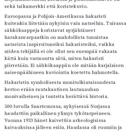
sekä taikamerkki että koristekuvio.
Euroopassa ja Pohjois-Amerikassa hakaristi
kuitenkin liitetään nykyisin vain natseihin. Tuirassa
sähkökaappeja koristavat nyrjähtäneet
harakanvarpaatkin on mahdollista tunnistaa
natseista inspiroituneiksi hakaristeiksi, vaikka
niiden tekijällä ei ole ollut sen enempää vakaata
kättä kuin varmuutta siitä, miten hakaristi
piirretään. Ei sähkökaappiin ole mitään karjalaisen
naisenpäähineen kuviointia koetettu hahmotella.
Hakaristin symbolisesta monitulkintaisuudesta
kertoo erään rautakautisen lautanauhan
monivaiheinen ja tunteita herättävä historia.
500-luvulla Snartemossa, nykyisessä Norjassa
haudattiin paikallinen ylimys tykötarpeineen.
Vuonna 1933 hänet kaivettiin arkeologisissa
kaivauksissa jälleen esiin. Haudassa oli ruumiin ja