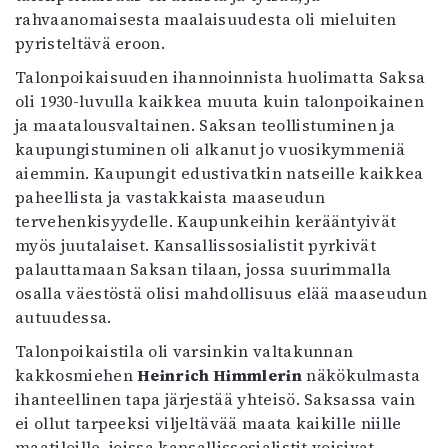
rahvaanomaisesta maalaisuudesta oli mieluiten
pyristeltävä eroon.
Talonpoikaisuuden ihannoinnista huolimatta Saksa
oli 1930-luvulla kaikkea muuta kuin talonpoikainen
ja maatalousvaltainen. Saksan teollistuminen ja
kaupungistuminen oli alkanut jo vuosikymmeniä
aiemmin. Kaupungit edustivatkin natseille kaikkea
paheellista ja vastakkaista maaseudun
tervehenkisyydelle. Kaupunkeihin kerääntyivät
myös juutalaiset. Kansallissosialistit pyrkivät
palauttamaan Saksan tilaan, jossa suurimmalla
osalla väestöstä olisi mahdollisuus elää maaseudun
autuudessa.
Talonpoikaistila oli varsinkin valtakunnan
kakkosmiehen
Heinrich Himmlerin
näkökulmasta
ihanteellinen tapa järjestää yhteisö. Saksassa vain
ei ollut tarpeeksi viljeltävää maata kaikille niille
maatiloille, joissa kansallissosialistit voisivat