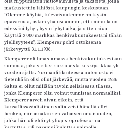
olla riippumaton raitiovaunuista ja takseista, joilla
matkustettiin lähiöstä kaupungin keskustaan.
”Olemme köyhiä, tulevaisuutemme on täysin
epävarmaa, uskon yhä useammin, että minulla on
edessäni lyhyt, hyvin lyhyt aika, ja sitten aion
käyttää 2 000 markkaa henkivakuutuksestani tähän
ylellisyyteen”, Klemperer pohti ostoksensa
järkevyyttä 31.1.1936.
Klemperer oli lunastamassa henkivakuutuksestaan
summaa, joka vastasi saksalaista keskipalkkaa yli
vuoden ajalta. Normaalitilanteessa auton osto ei
tietenkään olisi ollut järkevää, mutta vuoden 1936
Saksa ei ollut millään tavoin sellaisessa tilassa,
jonka Klemperer olisi voinut tunnistaa normaaliksi.
Klemperer arveli aivan oikein, että
kansallissosialistinen valta veisi häneltä ellei
henkeä, niin ainakin sen vähäisen omaisuuden,
johka hän oli ehtinyt yliopistoprofessorina
kartuttaa. Oli parempi kuluttaa vaimolle