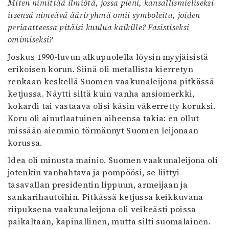
Miten nimittää ilmiötä, jossa pieni, kansallismieliseksi
Mediatiedot
itsensä nimeävä ääriryhmä omii symboleita, joiden
Kaltio ry
periaatteessa pitäisi kuulua kaikille? Fasistiseksi
omimiseksi?
Joskus 1990-luvun alkupuolella löysin myyjäisistä
erikoisen korun. Siinä oli metallista kierretyn
renkaan keskellä Suomen vaakunaleijona pitkässä
ketjussa. Näytti siltä kuin vanha ansiomerkki,
kokardi tai vastaava olisi käsin väkerretty koruksi.
Koru oli ainutlaatuinen aiheensa takia: en ollut
missään aiemmin törmännyt Suomen leijonaan
korussa.
Idea oli minusta mainio. Suomen vaakunaleijona oli
jotenkin vanhahtava ja pompöösi, se liittyi
tasavallan presidentin lippuun, armeijaan ja
sankarihautoihin. Pitkässä ketjussa keikkuvana
riipuksena vaakunaleijona oli veikeästi poissa
paikaltaan, kapinallinen, mutta silti suomalainen.