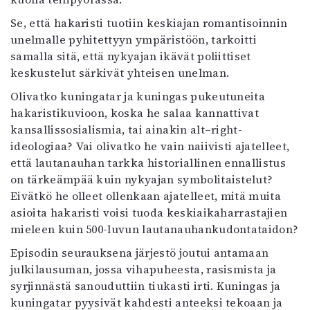
Se, että hakaristi tuotiin keskiajan romantisoinnin
unelmalle pyhitettyyn ympäristöön, tarkoitti
samalla sitä, että nykyajan ikävät poliittiset
keskustelut särkivät yhteisen unelman.
Olivatko kuningatar ja kuningas pukeutuneita
hakaristikuvioon, koska he salaa kannattivat
kansallissosialismia, tai ainakin alt–right-
ideologiaa? Vai olivatko he vain naiivisti ajatelleet,
että lautanauhan tarkka historiallinen ennallistus
on tärkeämpää kuin nykyajan symbolitaistelut?
Eivätkö he olleet ollenkaan ajatelleet, mitä muita
asioita hakaristi voisi tuoda keskiaikaharrastajien
mieleen kuin 500-luvun lautanauhankudontataidon?
Episodin seurauksena järjestö joutui antamaan
julkilausuman, jossa vihapuheesta, rasismista ja
syrjinnästä sanouduttiin tiukasti irti. Kuningas ja
kuningatar pyysivät kahdesti anteeksi tekoaan ja