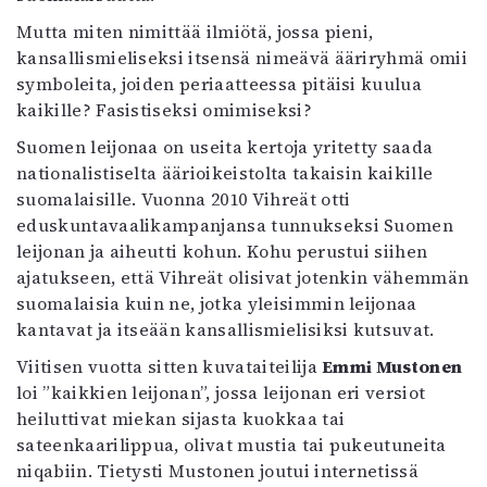
Mutta miten nimittää ilmiötä, jossa pieni,
kansallismieliseksi itsensä nimeävä ääriryhmä omii
symboleita, joiden periaatteessa pitäisi kuulua
kaikille? Fasistiseksi omimiseksi?
Suomen leijonaa on useita kertoja yritetty saada
nationalistiselta äärioikeistolta takaisin kaikille
suomalaisille. Vuonna 2010 Vihreät otti
eduskuntavaalikampanjansa tunnukseksi Suomen
leijonan ja aiheutti kohun. Kohu perustui siihen
ajatukseen, että Vihreät olisivat jotenkin vähemmän
suomalaisia kuin ne, jotka yleisimmin leijonaa
kantavat ja itseään kansallismielisiksi kutsuvat.
Viitisen vuotta sitten kuvataiteilija
Emmi Mustonen
loi ”kaikkien leijonan”, jossa leijonan eri versiot
heiluttivat miekan sijasta kuokkaa tai
sateenkaarilippua, olivat mustia tai pukeutuneita
niqabiin. Tietysti Mustonen joutui internetissä