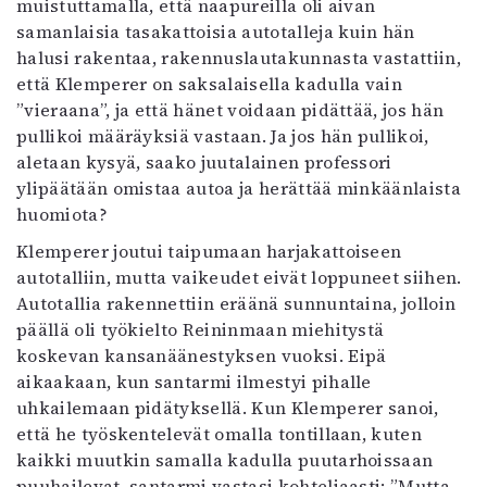
muistuttamalla, että naapureilla oli aivan
samanlaisia tasakattoisia autotalleja kuin hän
halusi rakentaa, rakennuslautakunnasta vastattiin,
että Klemperer on saksalaisella kadulla vain
”vieraana”, ja että hänet voidaan pidättää, jos hän
pullikoi määräyksiä vastaan. Ja jos hän pullikoi,
aletaan kysyä, saako juutalainen professori
ylipäätään omistaa autoa ja herättää minkäänlaista
huomiota?
Klemperer joutui taipumaan harjakattoiseen
autotalliin, mutta vaikeudet eivät loppuneet siihen.
Autotallia rakennettiin eräänä sunnuntaina, jolloin
päällä oli työkielto Reininmaan miehitystä
koskevan kansanäänestyksen vuoksi. Eipä
aikaakaan, kun santarmi ilmestyi pihalle
uhkailemaan pidätyksellä. Kun Klemperer sanoi,
että he työskentelevät omalla tontillaan, kuten
kaikki muutkin samalla kadulla puutarhoissaan
puuhailevat, santarmi vastasi kohteliaasti: ”Mutta