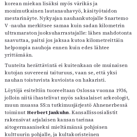
korean miekan lisäksi myös värikäs ja
monimutkainen lautanauhavyö, käsityötaidon
mestarinäyte. Nykyajan nauhankutojalle Snartemo
V -nauha merkitsee samaa kuin sadan kilometrin
ultramaraton juoksuharrastajalle: lähes mahdotonta
saavuttaa, paitsi jos jaksaa kutoa kilometreittäin
helpompia nauhoja ennen kuin edes lähtee
yrittämään.
Tunteita herättävintä ei kuitenkaan ole muinaisen
kutojan suvereeni taituruus, vaan se, että yksi
nauhan toistuvista kuvioista on hakaristi.
Löytöjä esiteltiin tuoreeltaan Oslossa vuonna 1936,
jolloin niitä ihastelivat myös saksalaiset arkeologit,
muun muassa SS:n tutkimusjärjestö Ahnenerbessä
toiminut
Herbert Jankuhn
. Kansallissosialistit
rakensivat arjalaisen kansan tarinaa
aitogermaaniseksi mieltämänsä pohjoisen
kulttuurin pohjalle, ja kultakoristeinen