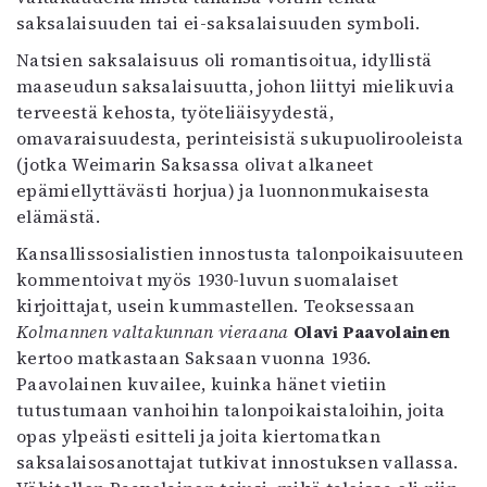
saksalaisuuden tai ei-saksalaisuuden symboli.
Natsien saksalaisuus oli romantisoitua, idyllistä
maaseudun saksalaisuutta, johon liittyi mielikuvia
terveestä kehosta, työteliäisyydestä,
omavaraisuudesta, perinteisistä sukupuolirooleista
(jotka Weimarin Saksassa olivat alkaneet
epämiellyttävästi horjua) ja luonnonmukaisesta
elämästä.
Kansallissosialistien innostusta talonpoikaisuuteen
kommentoivat myös 1930-luvun suomalaiset
kirjoittajat, usein kummastellen. Teoksessaan
Kolmannen valtakunnan vieraana
Olavi Paavolainen
kertoo matkastaan Saksaan vuonna 1936.
Paavolainen kuvailee, kuinka hänet vietiin
tutustumaan vanhoihin talonpoikaistaloihin, joita
opas ylpeästi esitteli ja joita kiertomatkan
saksalaisosanottajat tutkivat innostuksen vallassa.