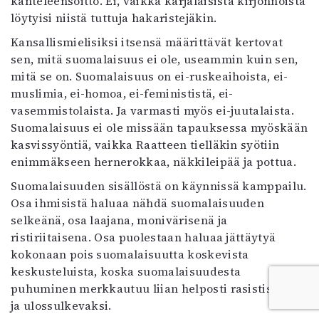
kanteleensoitto. Ei, vaikka karjalaisista kirjonnoista
löytyisi niistä tuttuja hakaristejäkin.
Kansallismielisiksi itsensä määrittävät kertovat
sen, mitä suomalaisuus ei ole, useammin kuin sen,
mitä se on. Suomalaisuus on ei-ruskeaihoista, ei-
muslimia, ei-homoa, ei-feminististä, ei-
vasemmistolaista. Ja varmasti myös ei-juutalaista.
Suomalaisuus ei ole missään tapauksessa myöskään
kasvissyöntiä, vaikka Raatteen tielläkin syötiin
enimmäkseen hernerokkaa, näkkileipää ja pottua.
Suomalaisuuden sisällöstä on käynnissä kamppailu.
Osa ihmisistä haluaa nähdä suomalaisuuden
selkeänä, osa laajana, monivärisenä ja
ristiriitaisena. Osa puolestaan haluaa jättäytyä
kokonaan pois suomalaisuutta koskevista
keskusteluista, koska suomalaisuudesta
puhuminen merkkautuu liian helposti rasistiseksi
ja ulossulkevaksi.