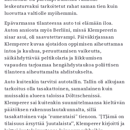
leskenturvaksi tarkoitetut rahat saman tien kuin
luovuttaa valtiolle myöhemmin.
Epävarmassa tilanteessa auto toi elämään iloa.
Auton ansiosta myös Berliini, missä Klempererin
sisar asui, oli saavutettavampi. Päiväkirjassaan
Klemperer kuvaa ajotaidon oppimisen aiheuttamaa
intoa ja kauhua, peruuttamisen vaikeutta,
säikähdyttävää peltikolaria ja liikkumisen
vapauden tarjoamaa hengähdystaukoa poliittisen
tilanteen aiheuttamalta ahdistukselta.
Auto kuitenkin tarvitsi autotallin. Tallin oli alkujaan
tarkoitus olla tasakattoinen, samanlainen kuin
muissakin alueen taloissa Döltzschenissä.
Klemperer sai kuitenkin suunnitelmaansa kieltävän
päätöksen rakennuslautakunnalta, sillä
tasakattoinen vaja ”rumentaisi” tienoon. ”[T]ämä on
tilaisuus ärsyttää ’juutalaista'”, Klemperer kirjoitti ja