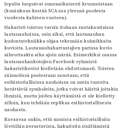
lopulta luopuivat ennenaikaisesti kruunuistaan
(kuninkuus kestää SCA:ssa yleensä puolesta
vuodesta kahteen vuoteen).
Hakaristi toistuu varsin tiuhaan rautakautisissa
lautanauhoissa, osin siksi, että lautanauhan
kudontatekniikka ohjaa tekemään kulmikkaita
kuvioita. Lautanauhaharrastajien parissa kuvio
aiheuttaakin aika ajoin närää. Esimerkiksi osassa
lautanauhankutojien Facebook-ryhmistä
hakaristikuviot kielletään ehdottomasti. Toisten
säännöissä puolestaan sanotaan, että
esihistoriallisissa nauhoissa on usein tunteita
herättäviä symboleita, jotka voivat häiritä joitakin
ihmisiä, mutta joiden käyttämistä ei ole kielletty
silloin, kun tehdään replikaa esihistoriallisesta
nauhasta.
Kuvaavaa onkin, että monista esihistoriallisiin
löytöihin perustuvista, hakaristin sisältämistä