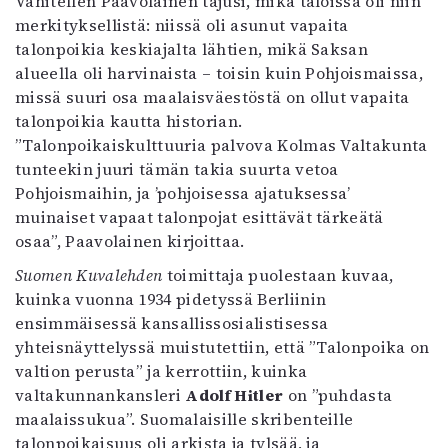
Vähitellen Paavolainen tajusi, mikä taloissa oli niin
merkityksellistä: niissä oli asunut vapaita
talonpoikia keskiajalta lähtien, mikä Saksan
alueella oli harvinaista – toisin kuin Pohjoismaissa,
missä suuri osa maalaisväestöstä on ollut vapaita
talonpoikia kautta historian.
”Talonpoikaiskulttuuria palvova Kolmas Valtakunta
tunteekin juuri tämän takia suurta vetoa
Pohjoismaihin, ja ’pohjoisessa ajatuksessa’
muinaiset vapaat talonpojat esittävät tärkeätä
osaa”, Paavolainen kirjoittaa.
Suomen Kuvalehden
toimittaja puolestaan kuvaa,
kuinka vuonna 1934 pidetyssä Berliinin
ensimmäisessä kansallissosialistisessa
yhteisnäyttelyssä muistutettiin, että ”Talonpoika on
valtion perusta” ja kerrottiin, kuinka
valtakunnankansleri
Adolf Hitler
on ”puhdasta
maalaissukua”. Suomalaisille skribenteille
talonpoikaisuus oli arkista ja tylsää, ja