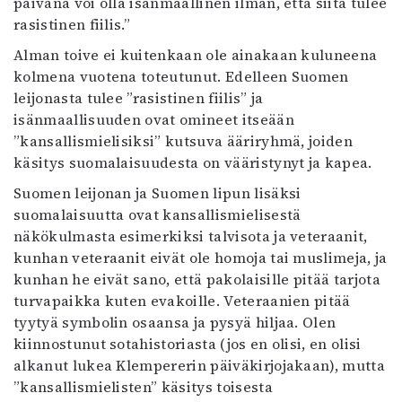
päivänä voi olla isänmaallinen ilman, että siitä tulee
rasistinen fiilis.”
Alman toive ei kuitenkaan ole ainakaan kuluneena
kolmena vuotena toteutunut. Edelleen Suomen
leijonasta tulee ”rasistinen fiilis” ja
isänmaallisuuden ovat omineet itseään
”kansallismielisiksi” kutsuva ääriryhmä, joiden
käsitys suomalaisuudesta on vääristynyt ja kapea.
Suomen leijonan ja Suomen lipun lisäksi
suomalaisuutta ovat kansallismielisestä
näkökulmasta esimerkiksi talvisota ja veteraanit,
kunhan veteraanit eivät ole homoja tai muslimeja, ja
kunhan he eivät sano, että pakolaisille pitää tarjota
turvapaikka kuten evakoille. Veteraanien pitää
tyytyä symbolin osaansa ja pysyä hiljaa. Olen
kiinnostunut sotahistoriasta (jos en olisi, en olisi
alkanut lukea Klempererin päiväkirjojakaan), mutta
”kansallismielisten” käsitys toisesta