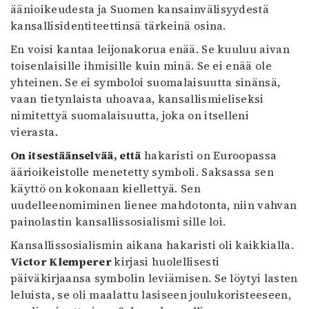
äänioikeudesta ja Suomen kansainvälisyydestä
kansallisidentiteettinsä tärkeinä osina.
En voisi kantaa leijonakorua enää. Se kuuluu aivan
toisenlaisille ihmisille kuin minä. Se ei enää ole
yhteinen. Se ei symboloi suomalaisuutta sinänsä,
vaan tietynlaista uhoavaa, kansallismieliseksi
nimitettyä suomalaisuutta, joka on itselleni
vierasta.
On itsestäänselvää, että
hakaristi on Euroopassa
äärioikeistolle menetetty symboli. Saksassa sen
käyttö on kokonaan kiellettyä. Sen
uudelleenomiminen lienee mahdotonta, niin vahvan
painolastin kansallissosialismi sille loi.
Kansallissosialismin aikana hakaristi oli kaikkialla.
Victor Klemperer
kirjasi huolellisesti
päiväkirjaansa symbolin leviämisen. Se löytyi lasten
leluista, se oli maalattu lasiseen joulukoristeeseen,