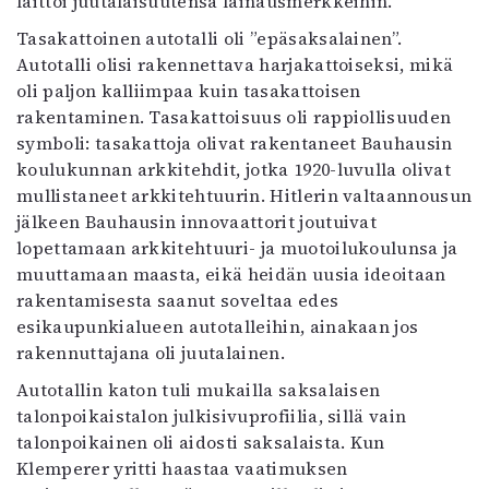
laittoi juutalaisuutensa lainausmerkkeihin.
Tasakattoinen autotalli oli ”epäsaksalainen”.
Autotalli olisi rakennettava harjakattoiseksi, mikä
oli paljon kalliimpaa kuin tasakattoisen
rakentaminen. Tasakattoisuus oli rappiollisuuden
symboli: tasakattoja olivat rakentaneet Bauhausin
koulukunnan arkkitehdit, jotka 1920-luvulla olivat
mullistaneet arkkitehtuurin. Hitlerin valtaannousun
jälkeen Bauhausin innovaattorit joutuivat
lopettamaan arkkitehtuuri- ja muotoilukoulunsa ja
muuttamaan maasta, eikä heidän uusia ideoitaan
rakentamisesta saanut soveltaa edes
esikaupunkialueen autotalleihin, ainakaan jos
rakennuttajana oli juutalainen.
Autotallin katon tuli mukailla saksalaisen
talonpoikaistalon julkisivuprofiilia, sillä vain
talonpoikainen oli aidosti saksalaista. Kun
Klemperer yritti haastaa vaatimuksen