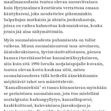
maailmansodasta tuntuu olevan suoraviivainen
kuin Hyrynsalmen kenttärata verrattuna omaan
käsitykseeni, joka noudattelee pikemminkin
Salpalinjan mutkaisia ja ahtaita juoksuhautoja,
joissa on vaikea hahmottaa kokonaiskuvaa, koska
jotain jää aina näkymättömiin.
Myös suomalaisuudesta puhumisesta on tullut
vaikeaa. Minun suomalaisuuteni tasa-arvoineen,
äänioikeuksineen, hyvinvointivaltioineen, pienen
kansan itsestäänselvine kansainvälisyyksineen,
niin kuin sitä 1990-luvulla norjalaispojalle kuvasin,
tuntuu olevan kovin kaukana siitä, miten
suomalaisuudesta tällä hetkellä äänekkäimmin
möyhöävät tahot sen määrittelevät.
”Kansallismielisiä” ei tunnu kiinnostavan myöskään
se perinteinen suomalaisuus, jota itse mielelläni
nostalgisoin: karhunpyllytys, kansallispuvut,
kaskikulttuuri, kalevalainen jäsenkorjaus ja