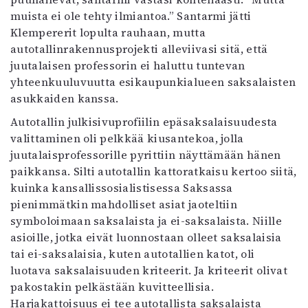
muista ei ole tehty ilmiantoa.” Santarmi jätti
Klempererit lopulta rauhaan, mutta
autotallinrakennusprojekti alleviivasi sitä, että
juutalaisen professorin ei haluttu tuntevan
yhteenkuuluvuutta esikaupunkialueen saksalaisten
asukkaiden kanssa.
Autotallin julkisivuprofiilin epäsaksalaisuudesta
valittaminen oli pelkkää kiusantekoa, jolla
juutalaisprofessorille pyrittiin näyttämään hänen
paikkansa. Silti autotallin kattoratkaisu kertoo siitä,
kuinka kansallissosialistisessa Saksassa
pienimmätkin mahdolliset asiat jaoteltiin
symboloimaan saksalaista ja ei-saksalaista. Niille
asioille, jotka eivät luonnostaan olleet saksalaisia
tai ei-saksalaisia, kuten autotallien katot, oli
luotava saksalaisuuden kriteerit. Ja kriteerit olivat
pakostakin pelkästään kuvitteellisia.
Harjakattoisuus ei tee autotallista saksalaista