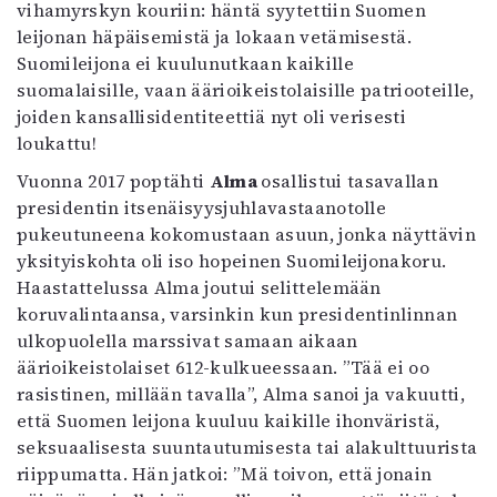
vihamyrskyn kouriin: häntä syytettiin Suomen
leijonan häpäisemistä ja lokaan vetämisestä.
Suomileijona ei kuulunutkaan kaikille
suomalaisille, vaan äärioikeistolaisille patriooteille,
joiden kansallisidentiteettiä nyt oli verisesti
loukattu!
Vuonna 2017 poptähti
Alma
osallistui tasavallan
presidentin itsenäisyysjuhlavastaanotolle
pukeutuneena kokomustaan asuun, jonka näyttävin
yksityiskohta oli iso hopeinen Suomileijonakoru.
Haastattelussa Alma joutui selittelemään
koruvalintaansa, varsinkin kun presidentinlinnan
ulkopuolella marssivat samaan aikaan
äärioikeistolaiset 612-kulkueessaan. ”Tää ei oo
rasistinen, millään tavalla”, Alma sanoi ja vakuutti,
että Suomen leijona kuuluu kaikille ihonväristä,
seksuaalisesta suuntautumisesta tai alakulttuurista
riippumatta. Hän jatkoi: ”Mä toivon, että jonain