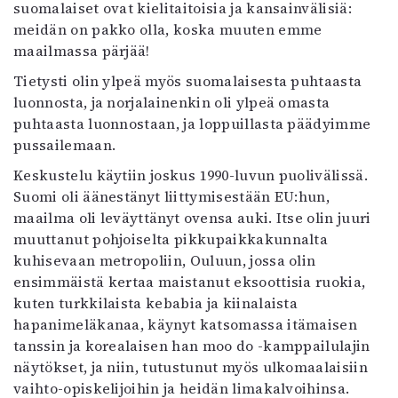
suomalaiset ovat kielitaitoisia ja kansainvälisiä:
meidän on pakko olla, koska muuten emme
maailmassa pärjää!
Tietysti olin ylpeä myös suomalaisesta puhtaasta
luonnosta, ja norjalainenkin oli ylpeä omasta
puhtaasta luonnostaan, ja loppuillasta päädyimme
pussailemaan.
Keskustelu käytiin joskus 1990-luvun puolivälissä.
Suomi oli äänestänyt liittymisestään EU:hun,
maailma oli leväyttänyt ovensa auki. Itse olin juuri
muuttanut pohjoiselta pikkupaikkakunnalta
kuhisevaan metropoliin, Ouluun, jossa olin
ensimmäistä kertaa maistanut eksoottisia ruokia,
kuten turkkilaista kebabia ja kiinalaista
hapanimeläkanaa, käynyt katsomassa itämaisen
tanssin ja korealaisen han moo do -kamppailulajin
näytökset, ja niin, tutustunut myös ulkomaalaisiin
vaihto-opiskelijoihin ja heidän limakalvoihinsa.