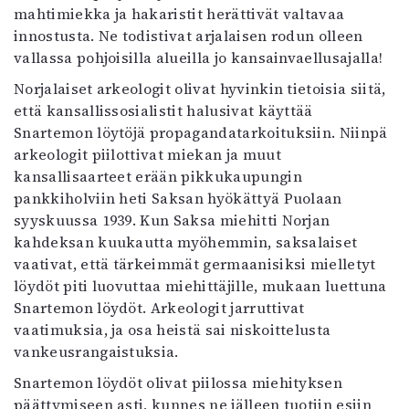
mahtimiekka ja hakaristit herättivät valtavaa
innostusta. Ne todistivat arjalaisen rodun olleen
vallassa pohjoisilla alueilla jo kansainvaellusajalla!
Norjalaiset arkeologit olivat hyvinkin tietoisia siitä,
että kansallissosialistit halusivat käyttää
Snartemon löytöjä propagandatarkoituksiin. Niinpä
arkeologit piilottivat miekan ja muut
kansallisaarteet erään pikkukaupungin
pankkiholviin heti Saksan hyökättyä Puolaan
syyskuussa 1939. Kun Saksa miehitti Norjan
kahdeksan kuukautta myöhemmin, saksalaiset
vaativat, että tärkeimmät germaanisiksi mielletyt
löydöt piti luovuttaa miehittäjille, mukaan luettuna
Snartemon löydöt. Arkeologit jarruttivat
vaatimuksia, ja osa heistä sai niskoittelusta
vankeusrangaistuksia.
Snartemon löydöt olivat piilossa miehityksen
päättymiseen asti, kunnes ne jälleen tuotiin esiin