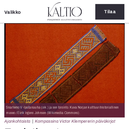
Tilaa
Valikko
Sulje
Kategoriat
Verkkoartikkeli
Teatteri
Tanssi
Tanssi
Sarjakuva
Sámegillii
Pääkirjoitus
Paperilehdestä
Oulu2026
Näyttelyt
Snartemo V -lautanauha (oik.) ja sen toisinto. Kuva Norjan kulttuurihistoriallinen
Musiikki
museo / Eirik Irgens Johnsen (Wikimedia Commons).
Levyt
Ajankohtaista
Kompassina Victor Klempererin päiväkirjat
Kuvataide