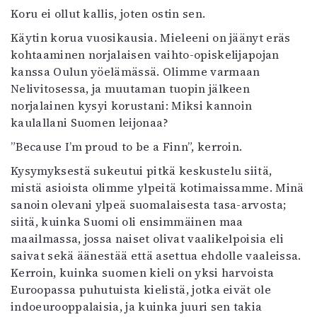
Koru ei ollut kallis, joten ostin sen.
Käytin korua vuosikausia. Mieleeni on jäänyt eräs
kohtaaminen norjalaisen vaihto-opiskelijapojan
kanssa Oulun yöelämässä. Olimme varmaan
Nelivitosessa, ja muutaman tuopin jälkeen
norjalainen kysyi korustani: Miksi kannoin
kaulallani Suomen leijonaa?
”Because I’m proud to be a Finn”, kerroin.
Kysymyksestä sukeutui pitkä keskustelu siitä,
mistä asioista olimme ylpeitä kotimaissamme. Minä
sanoin olevani ylpeä suomalaisesta tasa-arvosta;
siitä, kuinka Suomi oli ensimmäinen maa
maailmassa, jossa naiset olivat vaalikelpoisia eli
saivat sekä äänestää että asettua ehdolle vaaleissa.
Kerroin, kuinka suomen kieli on yksi harvoista
Euroopassa puhutuista kielistä, jotka eivät ole
indoeurooppalaisia, ja kuinka juuri sen takia