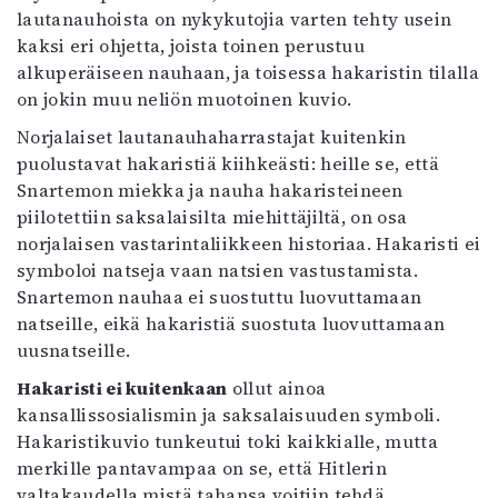
lautanauhoista on nykykutojia varten tehty usein
kaksi eri ohjetta, joista toinen perustuu
alkuperäiseen nauhaan, ja toisessa hakaristin tilalla
on jokin muu neliön muotoinen kuvio.
Norjalaiset lautanauhaharrastajat kuitenkin
puolustavat hakaristiä kiihkeästi: heille se, että
Snartemon miekka ja nauha hakaristeineen
piilotettiin saksalaisilta miehittäjiltä, on osa
norjalaisen vastarintaliikkeen historiaa. Hakaristi ei
symboloi natseja vaan natsien vastustamista.
Snartemon nauhaa ei suostuttu luovuttamaan
natseille, eikä hakaristiä suostuta luovuttamaan
uusnatseille.
Hakaristi ei kuitenkaan
ollut ainoa
kansallissosialismin ja saksalaisuuden symboli.
Hakaristikuvio tunkeutui toki kaikkialle, mutta
merkille pantavampaa on se, että Hitlerin
valtakaudella mistä tahansa voitiin tehdä