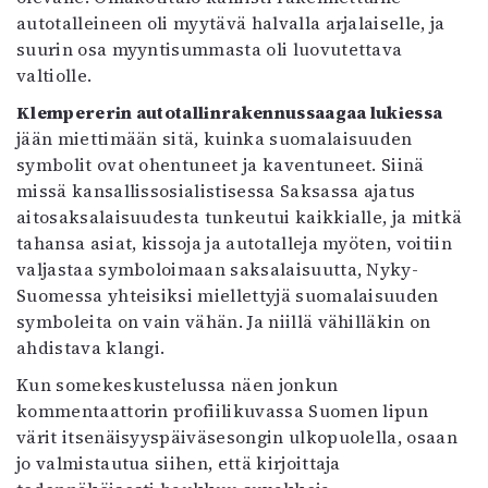
autotalleineen oli myytävä halvalla arjalaiselle, ja
suurin osa myyntisummasta oli luovutettava
valtiolle.
Klempererin autotallinrakennussaagaa lukiessa
jään miettimään sitä, kuinka suomalaisuuden
symbolit ovat ohentuneet ja kaventuneet. Siinä
missä kansallissosialistisessa Saksassa ajatus
aitosaksalaisuudesta tunkeutui kaikkialle, ja mitkä
tahansa asiat, kissoja ja autotalleja myöten, voitiin
valjastaa symboloimaan saksalaisuutta, Nyky-
Suomessa yhteisiksi miellettyjä suomalaisuuden
symboleita on vain vähän. Ja niillä vähilläkin on
ahdistava klangi.
Kun somekeskustelussa näen jonkun
kommentaattorin profiilikuvassa Suomen lipun
värit itsenäisyyspäiväsesongin ulkopuolella, osaan
jo valmistautua siihen, että kirjoittaja