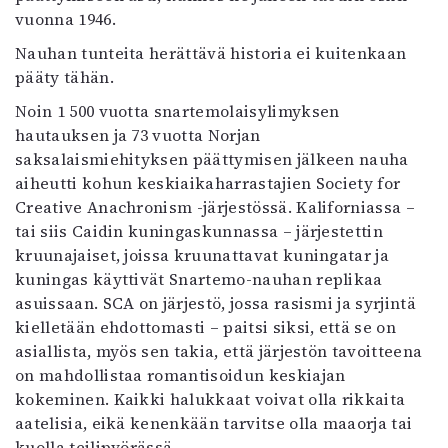
vuonna 1946.
Nauhan tunteita herättävä historia ei kuitenkaan
pääty tähän.
Noin 1 500 vuotta snartemolaisylimyksen
hautauksen ja 73 vuotta Norjan
saksalaismiehityksen päättymisen jälkeen nauha
aiheutti kohun keskiaikaharrastajien Society for
Creative Anachronism -järjestössä. Kaliforniassa –
tai siis Caidin kuningaskunnassa – järjestettin
kruunajaiset, joissa kruunattavat kuningatar ja
kuningas käyttivät Snartemo-nauhan replikaa
asuissaan. SCA on järjestö, jossa rasismi ja syrjintä
kielletään ehdottomasti – paitsi siksi, että se on
asiallista, myös sen takia, että järjestön tavoitteena
on mahdollistaa romantisoidun keskiajan
kokeminen. Kaikki halukkaat voivat olla rikkaita
aatelisia, eikä kenenkään tarvitse olla maaorja tai
kuolla teilipyörässä.