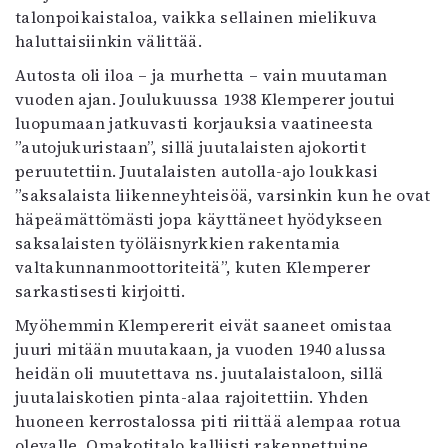
talonpoikaistaloa, vaikka sellainen mielikuva
haluttaisiinkin välittää.
Autosta oli iloa – ja murhetta – vain muutaman
vuoden ajan. Joulukuussa 1938 Klemperer joutui
luopumaan jatkuvasti korjauksia vaatineesta
”autojukuristaan”, sillä juutalaisten ajokortit
peruutettiin. Juutalaisten autolla-ajo loukkasi
”saksalaista liikenneyhteisöä, varsinkin kun he ovat
häpeämättömästi jopa käyttäneet hyödykseen
saksalaisten työläisnyrkkien rakentamia
valtakunnanmoottoriteitä”, kuten Klemperer
sarkastisesti kirjoitti.
Myöhemmin Klempererit eivät saaneet omistaa
juuri mitään muutakaan, ja vuoden 1940 alussa
heidän oli muutettava ns. juutalaistaloon, sillä
juutalaiskotien pinta-alaa rajoitettiin. Yhden
huoneen kerrostalossa piti riittää alempaa rotua
olevalle. Omakotitalo kalliisti rakennettuine