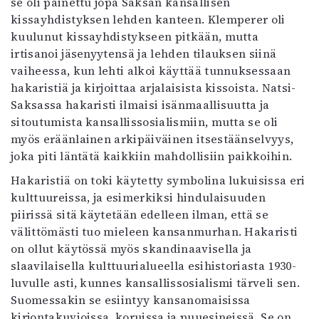
se oli painettu jopa Saksan kansallisen
kissayhdistyksen lehden kanteen. Klemperer oli
kuulunut kissayhdistykseen pitkään, mutta
irtisanoi jäsenyytensä ja lehden tilauksen siinä
vaiheessa, kun lehti alkoi käyttää tunnuksessaan
hakaristiä ja kirjoittaa arjalaisista kissoista. Natsi-
Saksassa hakaristi ilmaisi isänmaallisuutta ja
sitoutumista kansallissosialismiin, mutta se oli
myös eräänlainen arkipäiväinen itsestäänselvyys,
joka piti läntätä kaikkiin mahdollisiin paikkoihin.
Hakaristiä on toki käytetty symbolina lukuisissa eri
kulttuureissa, ja esimerkiksi hindulaisuuden
piirissä sitä käytetään edelleen ilman, että se
välittömästi tuo mieleen kansanmurhan. Hakaristi
on ollut käytössä myös skandinaavisella ja
slaavilaisella kulttuurialueella esihistoriasta 1930-
luvulle asti, kunnes kansallissosialismi tärveli sen.
Suomessakin se esiintyy kansanomaisissa
kirjontakuvioissa, koruissa ja puuesineissä. Se on