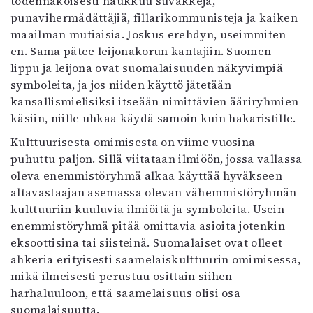
todennäköisesti haukkuu suvakkeja,
punavihermädättäjiä, fillarikommunisteja ja kaiken
maailman mutiaisia. Joskus erehdyn, useimmiten
en. Sama pätee leijonakorun kantajiin. Suomen
lippu ja leijona ovat suomalaisuuden näkyvimpiä
symboleita, ja jos niiden käyttö jätetään
kansallismielisiksi itseään nimittävien ääriryhmien
käsiin, niille uhkaa käydä samoin kuin hakaristille.
Kulttuurisesta omimisesta on viime vuosina
puhuttu paljon. Sillä viitataan ilmiöön, jossa vallassa
oleva enemmistöryhmä alkaa käyttää hyväkseen
altavastaajan asemassa olevan vähemmistöryhmän
kulttuuriin kuuluvia ilmiöitä ja symboleita. Usein
enemmistöryhmä pitää omittavia asioita jotenkin
eksoottisina tai siisteinä. Suomalaiset ovat olleet
ahkeria erityisesti saamelaiskulttuurin omimisessa,
mikä ilmeisesti perustuu osittain siihen
harhaluuloon, että saamelaisuus olisi osa
suomalaisuutta.