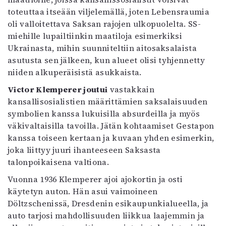
toteuttaa itseään viljelemällä, joten Lebensraumia
oli valloitettava Saksan rajojen ulkopuolelta. SS-
miehille lupailtiinkin maatiloja esimerkiksi
Ukrainasta, mihin suunniteltiin aitosaksalaista
asutusta sen jälkeen, kun alueet olisi tyhjennetty
niiden alkuperäisistä asukkaista.
Victor Klemperer joutui
vastakkain
kansallisosialistien määrittämien saksalaisuuden
symbolien kanssa lukuisilla absurdeilla ja myös
väkivaltaisilla tavoilla. Jätän kohtaamiset Gestapon
kanssa toiseen kertaan ja kuvaan yhden esimerkin,
joka liittyy juuri ihanteeseen Saksasta
talonpoikaisena valtiona.
Vuonna 1936 Klemperer ajoi ajokortin ja osti
käytetyn auton. Hän asui vaimoineen
Döltzschenissä, Dresdenin esikaupunkialueella, ja
auto tarjosi mahdollisuuden liikkua laajemmin ja