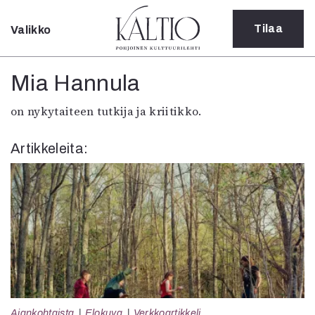
Tilaa
Valikko
Sulje
Kategoriat
Mia Hannula
Verkkoartikkeli
on nykytaiteen tutkija ja kriitikko.
Teatteri
Tanssi
Artikkeleita:
Tanssi
Sarjakuva
Sámegillii
Pääkirjoitus
Paperilehdestä
Oulu2026
Näyttelyt
Musiikki
Levyt
Kuvataide
Ajankohtaista
Elokuva
Verkkoartikkeli