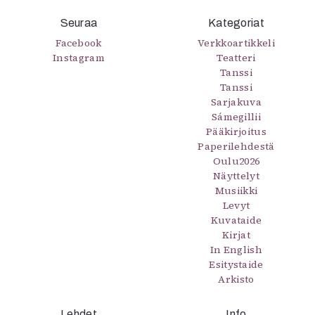
Mediatiedot
Seuraa
Kategoriat
Kaltio ry
Facebook
Verkkoartikkeli
Instagram
Teatteri
Tanssi
Tanssi
Sarjakuva
Sámegillii
Pääkirjoitus
Paperilehdestä
Oulu2026
Näyttelyt
Musiikki
Levyt
Kuvataide
Kirjat
In English
Esitystaide
Arkisto
Lehdet
Info