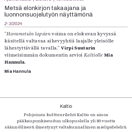
Kirjat
Metsä elonkirjon takaajana ja
In English
luonnonsuojelutyön näyttämönä
Esitystaide
Arkisto
2-3/2024
”
Havumetsän lapsien
voima on elokuvan kyvyssä
Lehdet
käsitellä valtavaa aihevyyhtiä laajalle yleisölle
lähestyttävällä tavalla.”
Virpi Suutarin
4/2026
viimeisimmän dokumentin arvioi
Kaltiolle
Mia
2–3/2026
Hannula
.
1/2026
6/2025
Mia Hannula
5/2025 saame
5/2025
Lehtiarkisto
Kaltio
Info
Pohjoinen kulttuurilehti Kaltio on ainoa
Tilaus ja irtonumerot
pääkaupunkiseudun ulkopuolella yli 80 vuotta
Yhteistyössä
säännöllisesti ilmestynyt valtakunnallinen mielipidelehti.
Toimitus