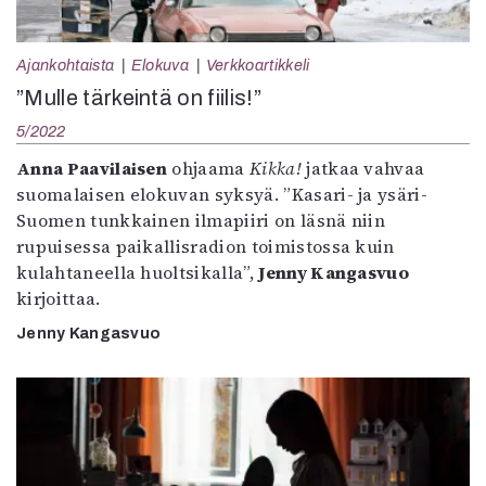
Ajankohtaista
Elokuva
Verkkoartikkeli
”Mulle tärkeintä on fiilis!”
5/2022
Anna Paavilaisen
ohjaama
Kikka!
jatkaa vahvaa
suomalaisen elokuvan syksyä. ”Kasari- ja ysäri-
Suomen tunkkainen ilmapiiri on läsnä niin
rupuisessa paikallisradion toimistossa kuin
kulahtaneella huoltsikalla”,
Jenny Kangasvuo
kirjoittaa.
Jenny Kangasvuo