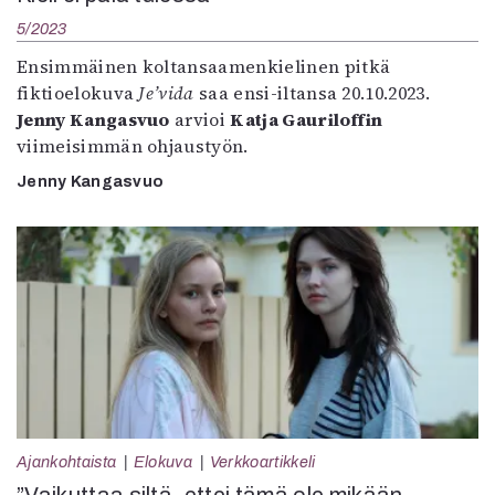
5/2023
Ensimmäinen koltansaamenkielinen pitkä
fiktioelokuva
Je’vida
saa ensi-iltansa 20.10.2023.
Jenny Kangasvuo
arvioi
Katja Gauriloffin
viimeisimmän ohjaustyön.
Jenny Kangasvuo
Ajankohtaista
Elokuva
Verkkoartikkeli