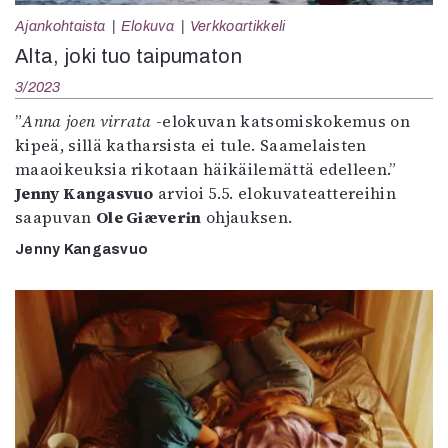
Ajankohtaista
Elokuva
Verkkoartikkeli
Alta, joki tuo taipumaton
3/2023
”
Anna joen virrata
-elokuvan katsomiskokemus on
kipeä, sillä katharsista ei tule. Saamelaisten
maaoikeuksia rikotaan häikäilemättä edelleen.”
Jenny Kangasvuo
arvioi 5.5. elokuvateattereihin
saapuvan
Ole Giæverin
ohjauksen.
Jenny Kangasvuo