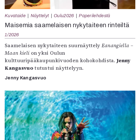
Mediatiedot
Kaltio ry
Kuvataide
Näyttelyt
Oulu2026
Paperilehdestä
Maisemia saamelaisen nykytaiteen rinteiltä
1/2026
Saamelaisen nykytaiteen suurnäyttely
Eanangiella –
Maan kieli
on yksi Oulun
kulttuuripääkaupunkivuoden kohokohdista.
Jenny
Kangasvuo
tutustui näyttelyyn.
Jenny Kangasvuo