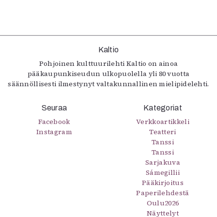
Kaltio
Pohjoinen kulttuurilehti Kaltio on ainoa
pääkaupunkiseudun ulkopuolella yli 80 vuotta
säännöllisesti ilmestynyt valtakunnallinen mielipidelehti.
Seuraa
Kategoriat
Facebook
Verkkoartikkeli
Instagram
Teatteri
Tanssi
Tanssi
Sarjakuva
Sámegillii
Pääkirjoitus
Paperilehdestä
Oulu2026
Näyttelyt