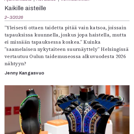
Kirjat
Kaikille aisteille
In English
Esitystaide
2–3/2026
Arkisto
”Yleisesti ottaen taidetta pitää vain katsoa, joissain
tapauksissa kuunnella, joskus jopa haistella, mutta
Lehdet
ei missään tapauksessa koskea.” Kuinka
”saamelaisen nykytaiteen suurnäyttely” Helsingissä
4/2026
vertautuu Oulun taidemuseossa alkuvuodesta 2026
2–3/2026
nähtyyn?
1/2026
6/2025
Jenny Kangasvuo
5/2025 saame
5/2025
Lehtiarkisto
Info
Tilaus ja irtonumerot
Yhteistyössä
Toimitus