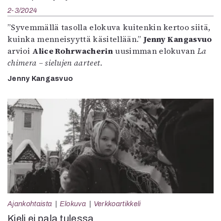
2-3/2024
”Syvemmällä tasolla elokuva kuitenkin kertoo siitä,
kuinka menneisyyttä käsitellään.”
Jenny Kangasvuo
arvioi
Alice Rohrwacherin
uusimman elokuvan
La
chimera – sielujen aarteet
.
Jenny Kangasvuo
Ajankohtaista
Elokuva
Verkkoartikkeli
Kieli ei pala tulessa