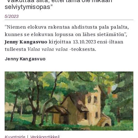
”Vaikuttaa siltä, ettei tämä ole mikään
selviytymisopas”
5/2023
”Niemen elokuva rakentaa ahdistusta pala palalta,
kunnes se elokuvan lopussa on lähes sietämätön”,
Jenny Kangasvuo
kirjoittaa 13.10.2023 ensi-iltaan
tulleesta
Valoa valoa valoa
-teoksesta.
Jenny Kangasvuo
Kuvataide
Verkkoartikkeli