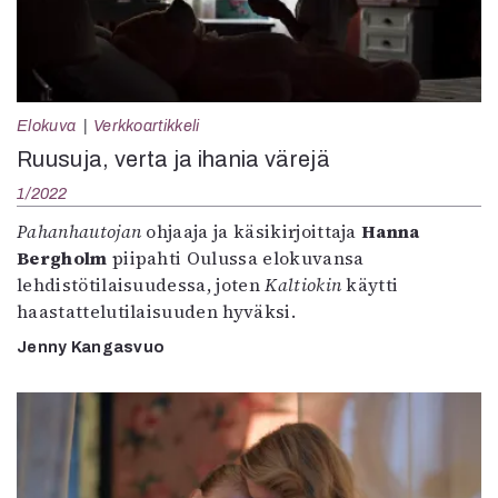
Elokuva
Verkkoartikkeli
Ruusuja, verta ja ihania värejä
1/2022
Pahanhautojan
ohjaaja ja käsikirjoittaja
Hanna
Bergholm
piipahti Oulussa elokuvansa
lehdistötilaisuudessa, joten
Kaltiokin
käytti
haastattelutilaisuuden hyväksi.
Jenny Kangasvuo