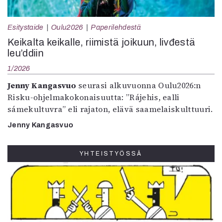
Esitystaide
Oulu2026
Paperilehdestä
Keikalta keikalle, riimistä joikuun, livđestä
leu’ddiin
1/2026
Jenny Kangasvuo
seurasi alkuvuonna Oulu2026:n
Risku-ohjelmakokonaisuutta: ”Rájehis, ealli
sámekultuvra” eli rajaton, elävä saamelaiskulttuuri.
Jenny Kangasvuo
YHTEISTYÖSSÄ