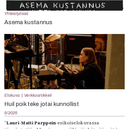
Yhteistyössä
Asema kustannus
Elokuva
Verkkoartikkeli
Huil poik teke jotai kunnollist
5/2025
”
Lauri-Matti Parppein
esikoiselokuvassa