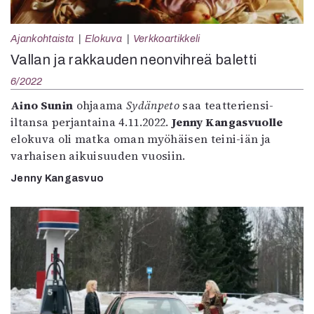
Ajankohtaista
Elokuva
Verkkoartikkeli
Vallan ja rakkauden neonvihreä baletti
6/2022
Aino Sunin
ohjaama
Sydänpeto
saa teatteriensi-
iltansa perjantaina 4.11.2022.
Jenny Kangasvuolle
elokuva oli matka oman myöhäisen teini-iän ja
varhaisen aikuisuuden vuosiin.
Jenny Kangasvuo