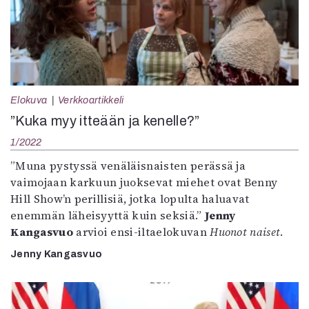
Elokuva
Verkkoartikkeli
”Kuka myy itteään ja kenelle?”
1/2022
”Muna pystyssä venäläisnaisten perässä ja
vaimojaan karkuun juoksevat miehet ovat Benny
Hill Show’n perillisiä, jotka lopulta haluavat
enemmän läheisyyttä kuin seksiä.”
Jenny
Kangasvuo
arvioi ensi-iltaelokuvan
Huonot naiset
.
Jenny Kangasvuo