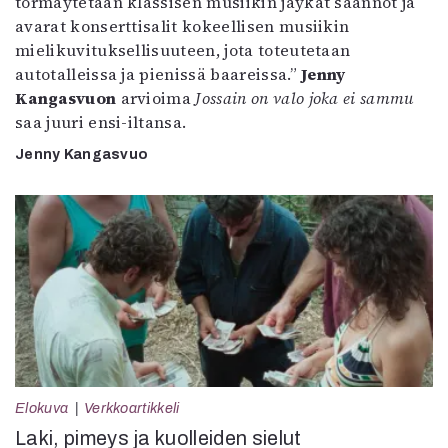
törmäytetään klassisen musiikin jäykät säännöt ja
avarat konserttisalit kokeellisen musiikin
mielikuvituksellisuuteen, jota toteutetaan
autotalleissa ja pienissä baareissa.”
Jenny
Kangasvuon
arvioima
Jossain on valo joka ei sammu
saa juuri ensi-iltansa.
Jenny Kangasvuo
Elokuva
Verkkoartikkeli
Laki, pimeys ja kuolleiden sielut