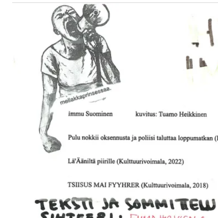
uvataide
Kirjat
n English
sitystaide
Arkisto