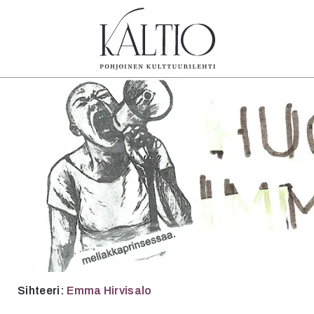
tegoriat
Lehdet
Info
koartikkeli
4/2026
Tilaus j
Teatteri
2–3/2026
irtonume
Tanssi
1/2026
Yhteistyö
Tanssi
6/2025
Toimitu
arjakuva
5/2025 saame
Mediatie
ámegillii
5/2025
Kaltio r
äkirjoitus
Lehtiarkisto
erilehdestä
Oulu2026
Näyttelyt
Musiikki
Sihteeri:
Emma Hirvisalo
Levyt