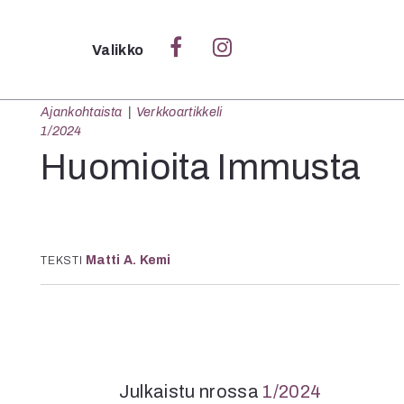
Sulje
Valikko
Ajankohtaista
Verkkoartikkeli
Ka
1/2024
Verk
Huomioita Immusta
S
Matti A. Kemi
TEKSTI
S
Pä
Pap
Julkaistu nrossa
1/2024