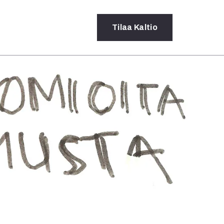
Tilaa
Kaltio
a
rot
ssä
s
dot
y