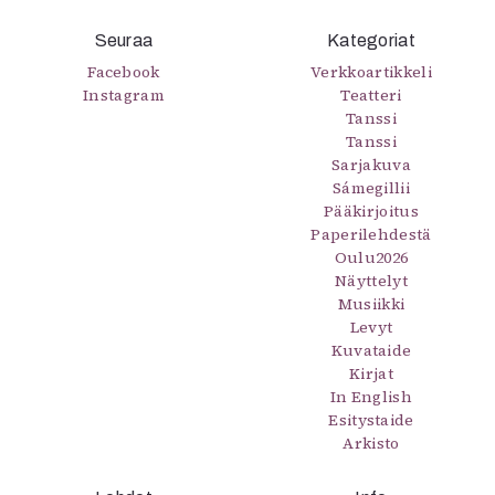
Seuraa
Kategoriat
Facebook
Verkkoartikkeli
Instagram
Teatteri
Tanssi
Tanssi
Sarjakuva
Sámegillii
Pääkirjoitus
Paperilehdestä
Oulu2026
Näyttelyt
Musiikki
Levyt
Kuvataide
Kirjat
In English
Esitystaide
Arkisto