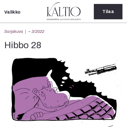
Tilaa
Valikko
Sulje
Kategoriat
Sarjakuva
–
3/2022
Verkkoartikkeli
Hibbo 28
Teatteri
Tanssi
Tanssi
Sarjakuva
Sámegillii
Pääkirjoitus
Paperilehdestä
Oulu2026
Näyttelyt
Musiikki
Levyt
Kuvataide