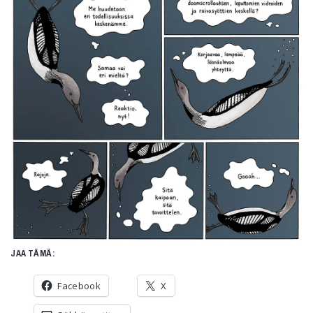
Kirjat
In English
Esitystaide
Arkisto
Lehdet
4/2026
2–3/2026
1/2026
6/2025
5/2025 saame
5/2025
Lehtiarkisto
Info
JAA TÄMÄ:
Tilaus ja irtonumerot
Facebook
X
Yhteistyössä
Toimitus