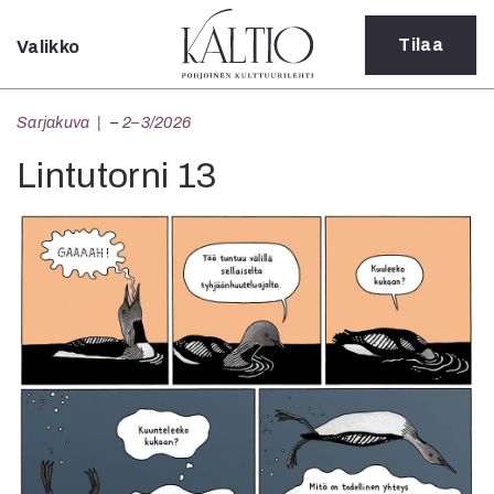
Tilaa
Valikko
Sulje
Kategoriat
Sarjakuva
–
2–3/2026
Verkkoartikkeli
Lintutorni 13
Teatteri
Tanssi
Tanssi
Sarjakuva
Sámegillii
Pääkirjoitus
Paperilehdestä
Oulu2026
Näyttelyt
Musiikki
Levyt
Kuvataide