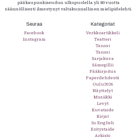
pääkaupunkiseudun ulkopuolella yli 80 vuotta
säännöllisesti ilmestynyt valtakunnallinen mielipidelehti.
Seuraa
Kategoriat
Facebook
Verkkoartikkeli
Instagram
Teatteri
Tanssi
Tanssi
Sarjakuva
Sámegillii
Pääkirjoitus
Paperilehdestä
Oulu2026
Näyttelyt
Musiikki
Levyt
Kuvataide
Kirjat
In English
Esitystaide
Arkisto