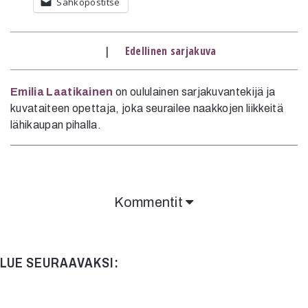
Sähköpostitse
Mediatiedot
Kaltio ry
|
Edellinen sarjakuva
Emilia Laatikainen
on oululainen sarjakuvantekijä ja
kuvataiteen opettaja, joka seurailee naakkojen liikkeitä
lähikaupan pihalla.
Kommentit
Kommentit on suljettu.
LUE SEURAAVAKSI: