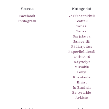
Seuraa
Kategoriat
Facebook
Verkkoartikkeli
Instagram
Teatteri
Tanssi
Tanssi
Sarjakuva
Sámegillii
Pääkirjoitus
Paperilehdestä
Oulu2026
Näyttelyt
Musiikki
Levyt
Kuvataide
Kirjat
In English
Esitystaide
Arkisto