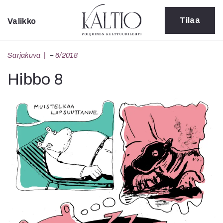
Tilaa
Valikko
Sulje
Kategoriat
Sarjakuva
–
6/2018
Verkkoartikkeli
Hibbo 8
Teatteri
Tanssi
Tanssi
Sarjakuva
Sámegillii
Pääkirjoitus
Paperilehdestä
Oulu2026
Näyttelyt
Musiikki
Levyt
Kuvataide