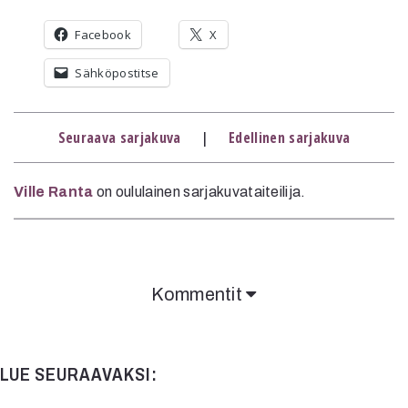
Mediatiedot
Facebook
X
Kaltio ry
Sähköpostitse
Seuraava sarjakuva
|
Edellinen sarjakuva
Ville Ranta
on oululainen sarjakuvataiteilija.
Kommentit
LUE SEURAAVAKSI: