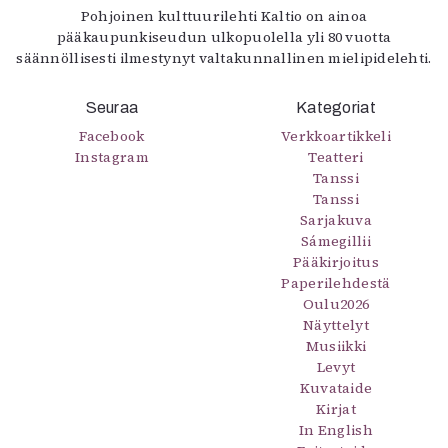
Pohjoinen kulttuurilehti Kaltio on ainoa
pääkaupunkiseudun ulkopuolella yli 80 vuotta
säännöllisesti ilmestynyt valtakunnallinen mielipidelehti.
Seuraa
Kategoriat
Facebook
Verkkoartikkeli
Instagram
Teatteri
Tanssi
Tanssi
Sarjakuva
Sámegillii
Pääkirjoitus
Paperilehdestä
Oulu2026
Näyttelyt
Musiikki
Levyt
Kuvataide
Kirjat
In English