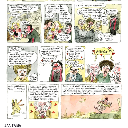
Kirjat
In English
Esitystaide
Arkisto
Lehdet
4/2026
2–3/2026
1/2026
6/2025
5/2025 saame
5/2025
Lehtiarkisto
Info
Tilaus ja irtonumerot
Yhteistyössä
Toimitus
JAA TÄMÄ: