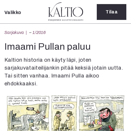
Tilaa
Valikko
Sulje
Kategoriat
Sarjakuva
–
1/2016
Verkkoartikkeli
Imaami Pullan paluu
Teatteri
Tanssi
Kaltion historia on käyty läpi, joten
Tanssi
sarjakuvataiteilijankin pitää keksiä jotain uutta.
Sarjakuva
Tai sitten vanhaa. Imaami Pulla aikoo
Sámegillii
ehdokkaaksi.
Pääkirjoitus
Paperilehdestä
Oulu2026
Näyttelyt
Musiikki
Levyt
Kuvataide