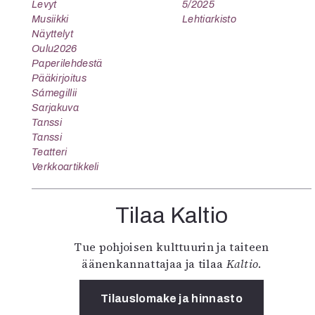
Levyt
5/2025
Musiikki
Lehtiarkisto
Näyttelyt
Oulu2026
Paperilehdestä
Pääkirjoitus
Sámegillii
Sarjakuva
Tanssi
Tanssi
Teatteri
Verkkoartikkeli
Tilaa Kaltio
Tue pohjoisen kulttuurin ja taiteen
äänenkannattajaa ja tilaa
Kaltio
.
Tilauslomake ja hinnasto