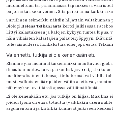
muunneltuun tai pahimmassa tapauksessa vääristelt
paljon aikaa sekä voimia. Sitä paitsi tämä kaikki aik
Surullinen esimerkki nähtiin hiljattain valtakunnan
Biologi
Helena Telkänranta
kertoi julkisessa Faceboo
liittyi kalastukseen ja kalojen kykyyn tuntea kipua, vää
näin vihaisten kalastajien palauteryöppyyn. Ikävintä 
tulevaisuudessa hankaloittaa ellei jopa estää Telkä
Vaiennettu tutkija ei ole kenenkään etu
Elämme yhä monimutkaisemmiksi muuttuvien globaa
ilmastonmuutos, turvapaikanhakijavirrat, jälkikoloni
uusliberalistinen talousajattelu törmäävät välillä tuhoi
mustavalkoisten ääripäiden väliin asettuvat, monim
näkemykset ovat tässä ajassa välttämättömiä.
Ei ole kenenkään etu, jos tutkija on hiljaa. Maailma e
joiden työnä on etsiä totuutta (vaikkakin usein suhteel
argumentointi ja kritiikki kuuluvat julkiseen keskus