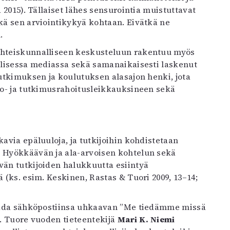
a 2015). Tällaiset lähes sensurointia muistuttavat
tkä sen arviointikykyä kohtaan. Eivätkä ne
.
 yhteiskunnalliseen keskusteluun rakentuu myös
aalisessa mediassa sekä samanaikaisesti laskenut
tutkimuksen ja koulutuksen alasajon henki, jota
sto- ja tutkimusrahoitusleikkauksineen sekä
kavia epäluuloja, ja tutkijoihin kohdistetaan
. Hyökkäävän ja ala-arvoisen kohtelun sekä
vän tutkijoiden halukkuutta esiintyä
ä (ks. esim. Keskinen, Rastas & Tuori 2009, 13–14;
 saada sähköpostiinsa uhkaavan ”Me tiedämme missä
7). Tuore vuoden tieteentekijä
Mari K. Niemi