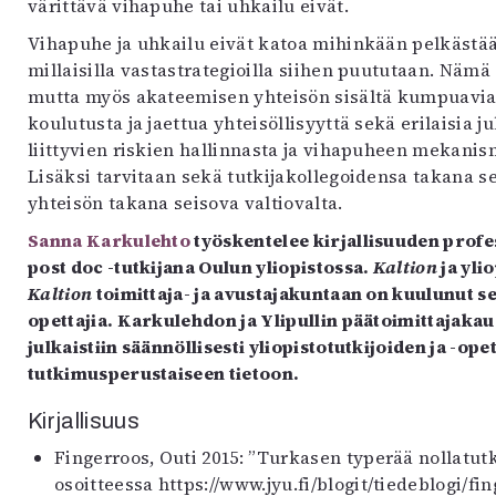
värittävä vihapuhe tai uhkailu eivät.
Vihapuhe ja uhkailu eivät katoa mihinkään pelkästään
millaisilla vastastrategioilla siihen puututaan. Nämä 
mutta myös akateemisen yhteisön sisältä kumpuavia: 
koulutusta ja jaettua yhteisöllisyyttä sekä erilaisia j
liittyvien riskien hallinnasta ja vihapuheen mekani
Lisäksi tarvitaan sekä tutkijakollegoidensa takana 
yhteisön takana seisova valtiovalta.
Sanna Karkulehto
työskentelee kirjallisuuden profe
post doc -tutkijana Oulun yliopistossa.
Kaltion
ja yli
Kaltion
toimittaja- ja avustajakuntaan on kuulunut sen
opettajia. Karkulehdon ja Ylipullin päätoimittajakau
julkaistiin säännöllisesti yliopistotutkijoiden ja -ope
tutkimusperustaiseen tietoon.
Kirjallisuus
Fingerroos, Outi 2015: ”Turkasen typerää nollatutk
osoitteessa https://www.jyu.fi/blogit/tiedeblogi/fin