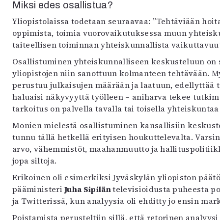
Miksi edes osallistua?
Yliopistolaissa todetaan seuraavaa: ”Tehtäviään hoita
oppimista, toimia vuorovaikutuksessa muun yhteisku
taiteellisen toiminnan yhteiskunnallista vaikuttavuut
Osallistuminen yhteiskunnalliseen keskusteluun on si
yliopistojen niin sanottuun kolmanteen tehtävään. My
perustuu julkaisujen määrään ja laatuun, edellyttää t
haluaisi näkyvyyttä työlleen – aniharva tekee tutkim
tarkoitus on palvella tavalla tai toisella yhteiskun
Monien mielestä osallistuminen kansallisiin keskust
tunnu tällä hetkellä erityisen houkuttelevalta. Varsi
arvo, vähemmistöt, maahanmuutto ja hallituspolitiikka
jopa siltoja.
Erikoinen oli esimerkiksi Jyväskylän yliopiston päät
pääministeri
Juha Sipilän
televisioidusta puheesta p
ja Twitterissä, kun analyysia oli ehditty jo ensin mar
Poistamista perusteltiin sillä, että retorinen analyysi 