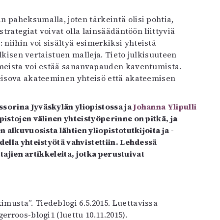
 paheksumalla, joten tärkeintä olisi pohtia,
strategiat voivat olla lainsäädäntöön liittyviä
niihin voi sisältyä esimerkiksi yhteistä
ulkisen vertaistuen malleja. Tieto julkisuuteen
smeista voi estää sananvapauden kaventumista.
seisova akateeminen yhteisö että akateemisen
ssorina Jyväskylän yliopistossa ja
Johanna Ylipulli
opistojen välinen yhteistyöperinne on pitkä, ja
 alkuvuosista lähtien yliopistotutkijoita ja -
della yhteistyötä vahvistettiin. Lehdessä
ttajien artikkeleita, jotka perustuivat
imusta”. Tiedeblogi 6.5.2015. Luettavissa
gerroos-blogi1 (luettu 10.11.2015).