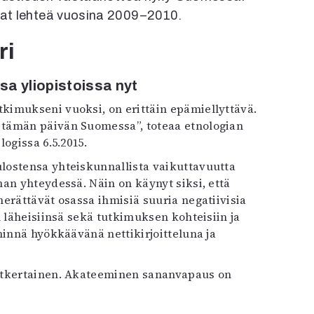
ivat lehteä vuosina 2009–2010.
ri
a yliopistoissa nyt
a tämän päivän Suomessa”, toteaa etnologian
logissa 6.5.2015.
lostensa yhteiskunnallista vaikuttavuutta
an yhteydessä. Näin on käynyt siksi, että
erättävät osassa ihmisiä suuria negatiivisia
 läheisiinsä sekä tutkimuksen kohteisiin ja
hinnä hyökkäävänä nettikirjoitteluna ja
nutkertainen. Akateeminen sananvapaus on