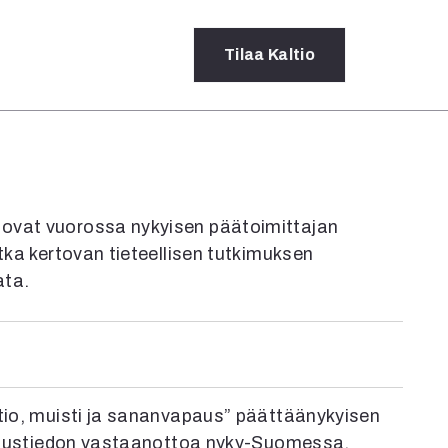
Tilaa
Kaltio
a
rot
ssä
 ovat vuorossa nykyisen päätoimittajan
s
otka kertovan tieteellisen tutkimuksen
dot
ata.
y
ltio, muisti ja sananvapaus” päättäänykyisen
tkimustiedon vastaanottoa nyky-Suomessa.