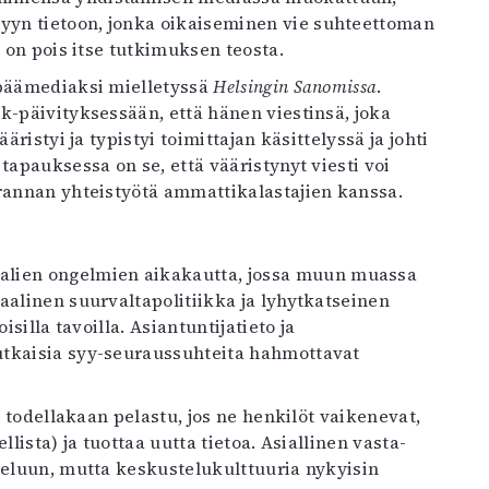
yyn tietoon, jonka oikaiseminen vie suhteettoman
a on pois itse tutkimuksen teosta.
 päämediaksi mielletyssä
Helsingin Sanomissa
.
k-päivityksessään, että hänen viestinsä, joka
ristyi ja typistyi toimittajan käsittelyssä ja johti
tapauksessa on se, että vääristynyt viesti voi
nrannan yhteistyötä ammattikalastajien kanssa.
lien ongelmien aikakautta, jossa muun muassa
aalinen suurvaltapolitiikka ja lyhytkatseinen
silla tavoilla. Asiantuntijatieto ja
utkaisia syy-seuraussuhteita hahmottavat
i todellakaan pelastu, jos ne henkilöt vaikenevat,
lista) ja tuottaa uutta tietoa. Asiallinen vasta-
teluun, mutta keskustelukulttuuria nykyisin