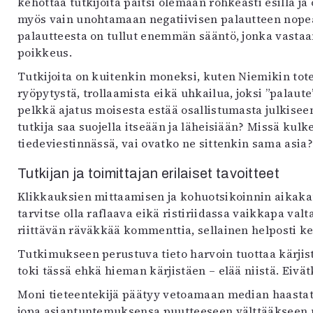
kehottaa tutkijoita paitsi olemaan rohkeasti esillä j
myös vain unohtamaan negatiivisen palautteen nopeast
palautteesta on tullut enemmän sääntö, jonka vastaa
poikkeus.
Tutkijoita on kuitenkin moneksi, kuten Niemikin tote
ryöpytystä, trollaamista eikä uhkailua, joksi ”palau
pelkkä ajatus moisesta estää osallistumasta julkise
tutkija saa suojella itseään ja läheisiään? Missä kulk
tiedeviestinnässä, vai ovatko ne sittenkin sama asia?
Tutkijan ja toimittajan erilaiset tavoitteet
Klikkauksien mittaamisen ja kohuotsikoinnin aikaka
tarvitse olla raflaava eikä ristiriidassa vaikkapa valt
riittävän räväkkää kommenttia, sellainen helposti ke
Tutkimukseen perustuva tieto harvoin tuottaa kärjist
toki tässä ehkä hieman kärjistäen – elää niistä. Eivät
Moni tieteentekijä päätyy vetoamaan median haastatte
jopa asiantuntemuksensa puutteeseen välttääkseen