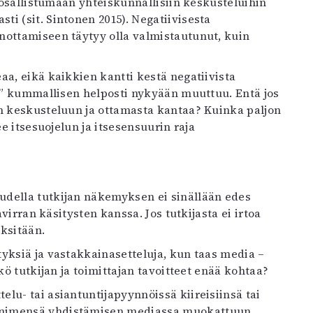
a osallistumaan yhteiskunnallisiin keskusteluihin
i (sit. Sintonen 2015). Negatiivisesta
nottamiseen täytyy olla valmistautunut, kuin
aa, eikä kaikkien kantti kestä negatiivista
te” kummallisen helposti nykyään muuttuu. Entä jos
en keskusteluun ja ottamasta kantaa? Kuinka paljon
ee itsesuojelun ja itsesensuurin raja
udella tutkijan näkemyksen ei sinällään edes
avirran käsitysten kanssa. Jos tutkijasta ei irtoa
ksitään.
yksiä ja vastakkainasetteluja, kun taas media –
kö tutkijan ja toimittajan tavoitteet enää kohtaa?
lu- tai asiantuntijapyynnöissä kiireisiinsä tai
 nimensä yhdistämisen mediassa muokattuun,