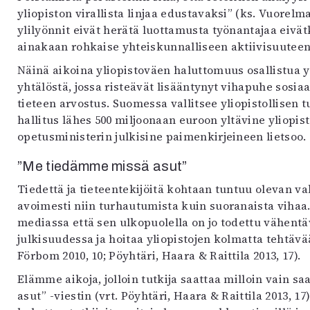
yliopiston virallista linjaa edustavaksi” (ks. Vuorelm
ylilyönnit eivät herätä luottamusta työnantajaa eivä
ainakaan rohkaise yhteiskunnalliseen aktiivisuuteen
Näinä aikoina yliopistoväen haluttomuus osallistua
yhtälöstä, jossa risteävät lisääntynyt vihapuhe sosi
tieteen arvostus. Suomessa vallitsee yliopistollisen 
hallitus lähes 500 miljoonaan euroon yltävine yliopi
opetusministerin julkisine paimenkirjeineen lietsoo.
”Me tiedämme missä asut”
Tiedettä ja tieteentekijöitä kohtaan tuntuu olevan va
avoimesti niin turhautumista kuin suoranaista vihaa
mediassa että sen ulkopuolella on jo todettu vähentä
julkisuudessa ja hoitaa yliopistojen kolmatta tehtävä
Förbom 2010, 10; Pöyhtäri, Haara & Raittila 2013, 17).
Elämme aikoja, jolloin tutkija saattaa milloin vain
asut” -viestin (vrt. Pöyhtäri, Haara & Raittila 2013, 1