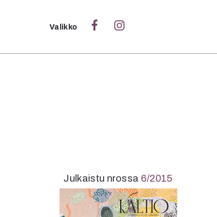
Sulje
Valikko
Ka
Verk
S
S
Pä
Pap
Julkaistu nrossa
6/2015