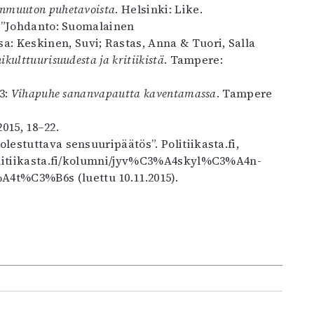
anmuuton puhetavoista
. Helsinki: Like.
): ”Johdanto: Suomalainen
 Keskinen, Suvi; Rastas, Anna & Tuori, Salla
ulttuurisuudesta ja kritiikistä
. Tampere:
13:
Vihapuhe sananvapautta kaventamassa
. Tampere
2015, 18–22.
lestuttava sensuuripäätös”. Politiikasta.fi,
/politiikasta.fi/kolumni/jyv%C3%A4skyl%C3%A4n-
4t%C3%B6s (luettu 10.11.2015).