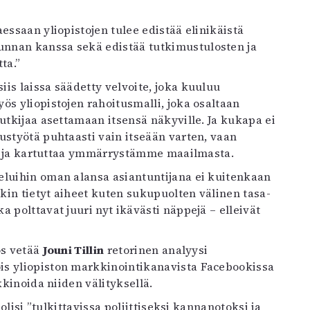
essaan yliopistojen tulee edistää elinikäistä
nnan kanssa sekä edistää tutkimustulosten ja
ta.”
is laissa säädetty velvoite, joka kuuluu
ös yliopistojen rahoitusmalli, joka osaltaan
utkijaa asettamaan itsensä näkyville. Ja kukapa ei
ustyötä puhtaasti vain itseään varten, vaan
taa ja kartuttaa ymmärrystämme maailmasta.
eluihin oman alansa asiantuntijana ei kuitenkaan
nkin tietyt aiheet kuten sukupuolten välinen tasa-
 polttavat juuri nyt ikävästi näppejä – elleivät
ös vetää
Jouni Tillin
retorinen analyysi
ois yliopiston markkinointikanavista Facebookissa
kkinoida niiden välityksellä.
olisi ”tulkittavissa poliittiseksi kannanotoksi ja