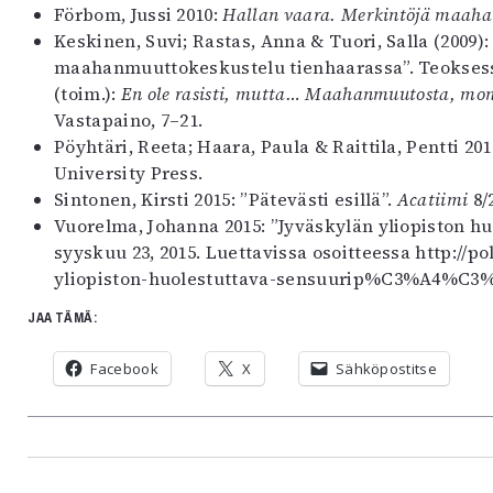
Förbom, Jussi 2010:
Hallan vaara. Merkintöjä maah
Keskinen, Suvi; Rastas, Anna & Tuori, Salla (2009
maahanmuuttokeskustelu tienhaarassa”. Teoksessa:
(toim.):
En ole rasisti, mutta… Maahanmuutosta, monik
Vastapaino, 7–21.
Pöyhtäri, Reeta; Haara, Paula & Raittila, Pentti 20
University Press.
Sintonen, Kirsti 2015: ”Pätevästi esillä”.
Acatiimi
8/
Vuorelma, Johanna 2015: ”Jyväskylän yliopiston huo
syyskuu 23, 2015. Luettavissa osoitteessa http:/
yliopiston-huolestuttava-sensuurip%C3%A4%C3%A
JAA TÄMÄ:
Facebook
X
Sähköpostitse