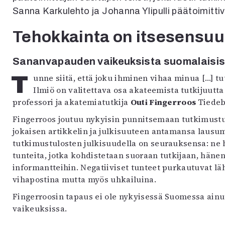
uvataide
Sanna Karkulehto ja Johanna Ylipulli päätoimitt
Kirjat
n English
Tehokkainta on itsesensuu
sitystaide
Arkisto
Sananvapauden vaikeuksista suomalaisiss
Tunne siitä, että joku ihminen vihaa minua […] tutkimukseni vuoksi, on erittäin epämiellyttävä.
Ilmiö on valitettava osa akateemista tutkijuutt
professori ja akatemiatutkija
Outi Fingerroos
Tiedeb
Fingerroos joutuu nykyisin punnitsemaan tutkimustu
jokaisen artikkelin ja julkisuuteen antamansa lausum
tutkimustulosten julkisuudella on seurauksensa: ne h
tunteita, jotka kohdistetaan suoraan tutkijaan, hänen
informantteihin. Negatiiviset tunteet purkautuvat lä
vihapostina mutta myös uhkailuina.
Fingerroosin tapaus ei ole nykyisessä Suomessa ai
vaikeuksissa.