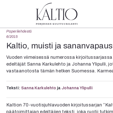
Paperilehdestä
tegoriat
Lehdet
Info
6/2015
koartikkeli
4/2026
Tilaus j
Kaltio, muisti ja sananvapaus
Teatteri
2–3/2026
irtonume
Tanssi
1/2026
Yhteistyö
Vuoden viimeisessä numerossa kirjoitussarjassa
Tanssi
6/2025
Toimitu
edeltäjät Sanna Karkulehto ja Johanna Ylipulli, j
arjakuva
5/2025 saame
Mediatie
vastaanotosta tämän hetken Suomessa. Karme
ámegillii
5/2025
Kaltio r
äkirjoitus
Lehtiarkisto
erilehdestä
Teksti:
Sanna Karkulehto
ja
Johanna Ylipulli
Oulu2026
Näyttelyt
Musiikki
Kaltion 70-vuotisjuhlavuoden kirjoitussarjan ”Ka
Levyt
päätoimittajan edeltäjien teksti, joka ruotii tu