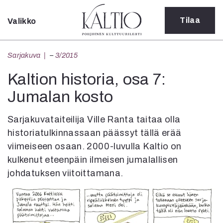
Tilaa
Valikko
Sulje
Kategoriat
Sarjakuva
–
3/2015
Verkkoartikkeli
Kaltion historia, osa 7:
Teatteri
Jumalan kosto
Tanssi
Tanssi
Sarjakuva
Sarjakuvataiteilija Ville Ranta taitaa olla
Sámegillii
historiatulkinnassaan päässyt tällä erää
Pääkirjoitus
viimeiseen osaan. 2000-luvulla Kaltio on
Paperilehdestä
kulkenut eteenpäin ilmeisen jumalallisen
Oulu2026
johdatuksen viitoittamana.
Näyttelyt
Musiikki
Levyt
Kuvataide