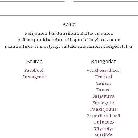
Kaltio
Pohjoinen kulttuurilehti Kaltio on ainoa
pääkaupunkiseudun ulkopuolella yli 80 vuotta
säännöllisesti ilmestynyt valtakunnallinen mielipidelehti.
Seuraa
Kategoriat
Facebook
Verkkoartikkeli
Instagram
Teatteri
Tanssi
Tanssi
Sarjakuva
Sámegillii
Pääkirjoitus
Paperilehdestä
Oulu2026
Näyttelyt
Musiikki