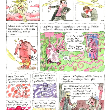
Kirjat
In English
Esitystaide
Arkisto
Lehdet
4/2026
2–3/2026
1/2026
6/2025
5/2025 saame
5/2025
Lehtiarkisto
Info
Tilaus ja irtonumerot
Yhteistyössä
Toimitus