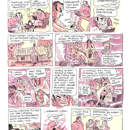
Kirjat
In English
Esitystaide
Arkisto
Lehdet
4/2026
2–3/2026
1/2026
6/2025
5/2025 saame
5/2025
Lehtiarkisto
Info
Tilaus ja irtonumerot
Yhteistyössä
Toimitus