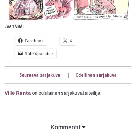
Mediatiedot
Kaltio ry
JAA TÄMÄ:
Facebook
X
Sähköpostitse
Seuraava sarjakuva
|
Edellinen sarjakuva
Ville Ranta
on oululainen sarjakuvataiteilija.
Kommentit