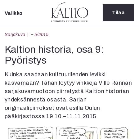
Tilaa
Valikko
Sulje
Kategoriat
Sarjakuva
–
5/2015
Verkkoartikkeli
Kaltion historia, osa 9:
Teatteri
Pyöristys
Tanssi
Tanssi
Sarjakuva
Kuinka saadaan kulttuurilehden levikki
Sámegillii
kasvamaan? Tähän löytyy vinkkejä Ville Rannan
Pääkirjoitus
sarjakuvamuotoon piirretystä Kaltion historian
Paperilehdestä
yhdeksännestä osasta. Sarjan
Oulu2026
originaalipiirrokset ovat esillä Oulun
Näyttelyt
pääkirjastossa 19.10.–11.11.2015.
Musiikki
Levyt
Kuvataide