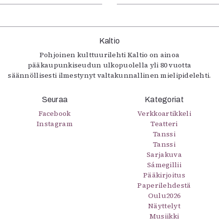
Kaltio
Pohjoinen kulttuurilehti Kaltio on ainoa
pääkaupunkiseudun ulkopuolella yli 80 vuotta
säännöllisesti ilmestynyt valtakunnallinen mielipidelehti.
Seuraa
Kategoriat
Facebook
Verkkoartikkeli
Instagram
Teatteri
Tanssi
Tanssi
Sarjakuva
Sámegillii
Pääkirjoitus
Paperilehdestä
Oulu2026
Näyttelyt
Musiikki