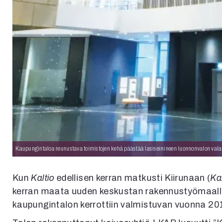
Kaupungintaloa reunustava toimistojen kehä päästää lasi­seinineen luonnon­valon va
Kun
Kaltio
edellisen kerran matkusti Kiirunaan (
Kal
kerran maata uuden keskustan rakennustyömaal
kaupungintalon kerrottiin valmistuvan vuonna 20