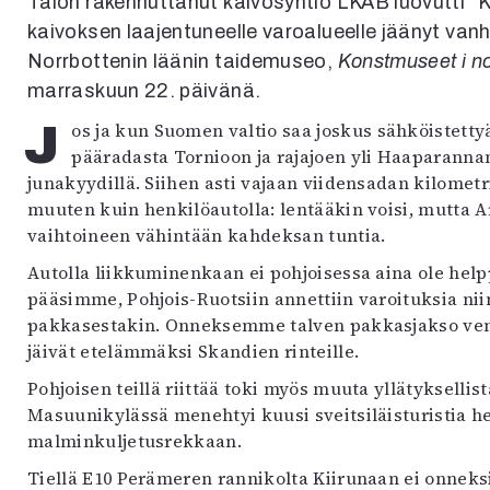
Talon rakennuttanut kaivosyhtiö LKAB luovutti ”Kr
kaivoksen laajentuneelle varoalueelle jäänyt van
Norrbottenin läänin taidemuseo,
Konstmuseet i no
marraskuun 22. päivänä.
Jos ja kun Suomen valtio saa joskus sähköistettyä reilun kymmenen kilometrin rataosuuden
pääradasta Tornioon ja rajajoen yli Haaparanna
junakyydillä. Siihen asti vajaan viidensadan kilome
muuten kuin henkilöautolla: lentääkin voisi, mutta 
vaihtoineen vähintään kahdeksan tuntia.
Autolla liikkuminenkaan ei pohjoisessa aina ole help
pääsimme, Pohjois-Ruotsiin annettiin varoituksia nii
pakkasestakin. Onneksemme talven pakkasjakso veny
jäivät etelämmäksi Skandien rinteille.
Pohjoisen teillä riittää toki myös muuta yllätyksel
Masuunikylässä menehtyi kuusi sveitsiläisturistia h
malminkuljetusrekkaan.
Tiellä E10 Perämeren rannikolta Kiirunaan ei onneksi