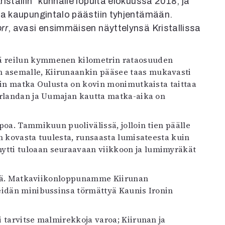
istallin” kunnalle lopulta elokuussa 2018, ja
ha kaupungintalo päästiin tyhjentämään.
rr
, avasi ensimmäisen näyttelynsä Kristallissa
n asemalle, Kiirunaankin pääsee taas mukavasti
trin matka Oulusta on kovin monimutkaista taittaa
Arlandan ja Uumajan kautta matka-aika on
poa. Tammikuun puolivälissä, jolloin tien päälle
n kovasta tuulesta, runsaasta lumisateesta kuin
tti tuloaan seuraavaan viikkoon ja lumimyräkät
listä. Matkaviikonloppunamme Kiirunan
eidän minibussinsa törmättyä Kaunis Ironin
 tarvitse malmirekkoja varoa; Kiirunan ja