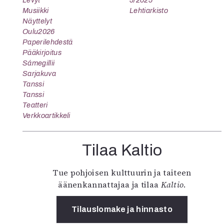
Levyt
5/2025
Musiikki
Lehtiarkisto
Näyttelyt
Oulu2026
Paperilehdestä
Pääkirjoitus
Sámegillii
Sarjakuva
Tanssi
Tanssi
Teatteri
Verkkoartikkeli
Tilaa Kaltio
Tue pohjoisen kulttuurin ja taiteen
äänenkannattajaa ja tilaa
Kaltio
.
Tilauslomake ja hinnasto