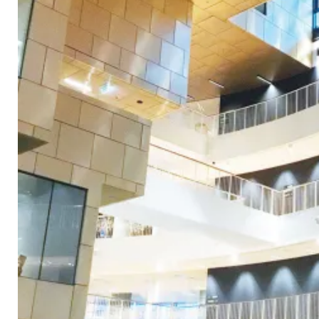
uvataide
Kirjat
n English
sitystaide
Arkisto