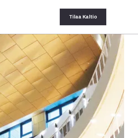
Tilaa
Kaltio
a
rot
ssä
s
dot
y