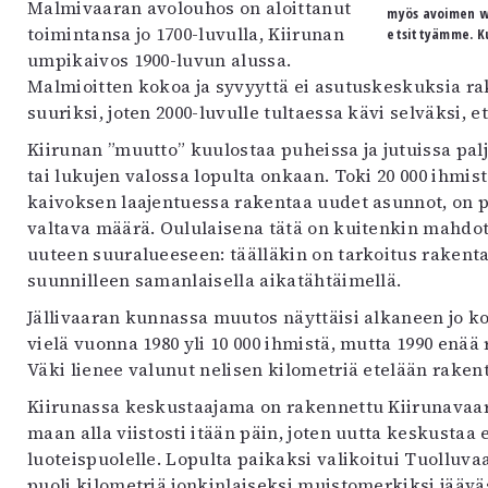
Malmivaaran avolouhos on aloittanut
myös avoimen wi
toimintansa jo 1700-luvulla, Kiirunan
etsittyämme. K
umpikaivos 1900-luvun alussa.
Malmioitten kokoa ja syvyyttä ei asutuskeskuksia ra
suuriksi, joten 2000-luvulle tultaessa kävi selväksi,
Kiirunan ”muutto” kuulostaa puheissa ja jutuissa pa
tai lukujen valossa lopulta onkaan. Toki 20 000 ihmis
kaivoksen laajentuessa rakentaa uudet asunnot, on p
valtava määrä. Oululaisena tätä on kuitenkin mahdo
uuteen suuralueeseen: täälläkin on tarkoitus rakenta
suunnilleen samanlaisella aikatähtäimellä.
Jällivaaran kunnassa muutos näyttäisi alkaneen jo 
vielä vuonna 1980 yli 10 000 ihmistä, mutta 1990 enää re
Väki lienee valunut nelisen kilometriä etelään rake
Kiirunassa keskustaajama on rakennettu Kiirunavaa
maan alla viistosti itään päin, joten uutta keskustaa 
luoteispuolelle. Lopulta paikaksi valikoitui Tuolluva
puoli kilometriä jonkinlaiseksi muistomerkiksi jäävä