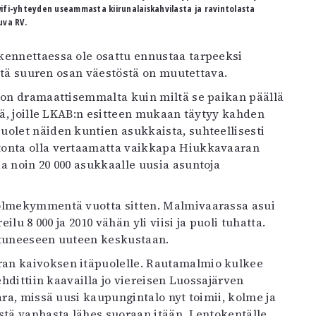
fi-yhteyden useammasta kiirunalaiskahvilasta ja ravintolasta
uva RV.
kennettaessa ole osattu ennustaa tarpeeksi
 että suuren osan väestöstä on muutettava.
ljon dramaattisemmalta kuin miltä se paikan päällä
tä, joille LKAB:n esitteen mukaan täytyy kahden
uolet näiden kuntien asukkaista, suhteellisesti
tonta olla vertaamatta vaikkapa Hiukkavaaran
a noin 20 000 asukkaalle uusia asuntoja
kolmekymmentä vuotta sitten. Malmivaarassa asui
ilu 8 000 ja 2010 vähän yli viisi ja puoli tuhatta.
ntuneeseen uuteen keskustaan.
ran kaivoksen itäpuolelle. Rautamalmio kulkee
ehdittiin kaavailla jo viereisen Luossajärven
ara, missä uusi kaupungintalo nyt toimii, kolme ja
stä vanhasta lähes suoraan itään. Lentokentälle