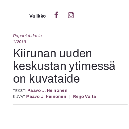
Sulje
Valikko
Paperilehdestä
Ka
1/2019
Verk
Kiirunan uuden
keskustan ytimessä
on kuvataide
S
S
Paavo J. Heinonen
Pä
TEKSTI
Paavo J. Heinonen
Reijo Valta
KUVAT
Pap