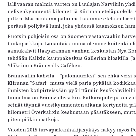
Jällivaaran malmia varten on Luulajan Narvikiin yhdi
nelisenkymmentä kilometriä Kiirunan eteläpuolella 
pitkin. Maanantaina paluumatkaamme etelään häirit
perässä pöllyävä lumi, joka yhdessä kaamoksen häm
Ruotsin pohjoisin osa on Suomen vastaavaakin harvemm
taukopaikkoja. Lauantaiaamuna olemme kuitenkin li
aamukahvit Haaparannan vanhan keskustan Nya Kond
tehdään Kalixin kauppakeskus Gallerian kioskilla. Ja
Yläkainun Brännvalls Caféhen.
Brännvallin kahvila – ”palomuuriksi” sen ehkä voisi 
Kiirunan ”Safari” mutta vielä paria pykälää kodikkaa
ihmisten kotipirteissään pyörittämiin kesäkahviloih
tunnelma on Brännvallissakin. Katkarapuleipä on val
seinät täynnä vuosikymmenten aikana kertyneitä pi
kilometri Överkalixin keskustaan päästäkseen, mutta
pitempiäkin matkoja.
Vuoden 2015 turvapaikanhakijasykäys näkyy myös Poh