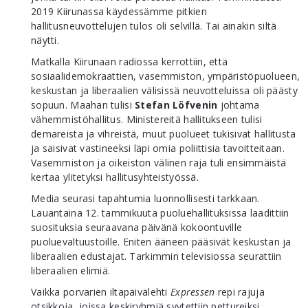
2019 Kiirunassa käydessämme pitkien
hallitusneuvottelujen tulos oli selvillä. Tai ainakin siltä
näytti.
Matkalla Kiirunaan radiossa kerrottiin, että
sosiaalidemokraattien, vasemmiston, ympäristöpuolueen,
keskustan ja liberaalien välisissä neuvotteluissa oli päästy
sopuun. Maahan tulisi
Stefan Löfvenin
johtama
vähemmistöhallitus. Ministereitä hallitukseen tulisi
demareista ja vihreistä, muut puolueet tukisivat hallitusta
ja saisivat vastineeksi läpi omia poliittisia tavoitteitaan.
Vasemmiston ja oikeiston välinen raja tuli ensimmäistä
kertaa ylitetyksi hallitusyhteistyössä.
Media seurasi tapahtumia luonnollisesti tarkkaan.
Lauantaina 12. tammikuuta puoluehallituksissa laadittiin
suosituksia seuraavana päivänä kokoontuville
puoluevaltuustoille. Eniten ääneen pääsivät keskustan ja
liberaa­lien edustajat. Tarkimmin televisiossa seurattiin
liberaalien elimiä.
Vaikka porvarien iltapäivälehti
Expressen
repi rajuja
otsikkoja, joissa keskiryhmiä syytettiin pettureiksi,