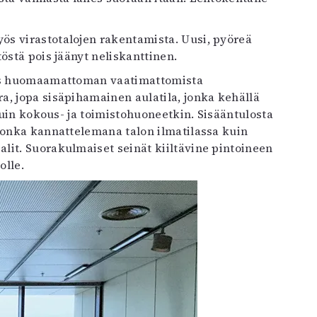
ös virastotalojen rakentamista. Uusi, pyöreä
östä pois jäänyt neliskanttinen.
hes huomaamattoman vaatimattomista
a, jopa sisäpihamainen aulatila, jonka kehällä
 kuin kokous- ja toimistohuoneetkin. Sisääntulosta
 jonka kannattelemana talon ilmatilassa kuin
lit. Suorakulmaiset seinät kiiltävine pintoineen
olle.