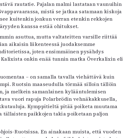
stävä rautatie. Pajalan malmi lastataan vaunuihin
Svappavaarassa, mistä se jatkaa satamaan kiskoja
see kuitenkin jonkun verran etenkin rekkojen
äryyden kanssa estää ohitukset.
in asuttua, mutta valtateitten varsille riittää
ian aikaisin liikenteessä juodaksemme
itorietissa, joten ensimmäinen pysähdys
 Kalixista onkin enää tunnin matka Överkalixin eli
suomentaa – on samalla tavalla viehättävä kuin
mpi. Ruotsin maaseudulla törmää silloin tällöin
in, ja melkein samanlainen kylääntulemisen
tava vuori rapuja Polarbrödin vehnäkakkusella,
kkutauluja. Kymppitieltä pitää poiketa muutama
 tällaisten paikkojen takia poiketaan paljon
jois-Ruotsissa. En ainakaan muista, että vuoden