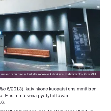
laisemaan rakennuksen keskellä kohoavaa kulmikasta kristallimuotoa. Kuva PJH.
tio
6/2013), kaivinkone kuopaisi ensimmäisen
la. Ensimmäisenä pystytettävän
16.