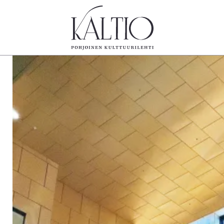
tegoriat
Lehdet
Info
koartikkeli
4/2026
Tilaus j
Teatteri
2–3/2026
irtonume
Tanssi
1/2026
Yhteistyö
Tanssi
6/2025
Toimitu
arjakuva
5/2025 saame
Mediatie
ámegillii
5/2025
Kaltio r
äkirjoitus
Lehtiarkisto
erilehdestä
Oulu2026
Näyttelyt
Musiikki
Levyt