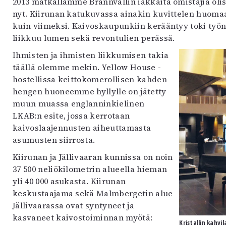
2013 matkallamme Brännvallin iäkkäitä omistajia olis
nyt. Kiirunan katukuvassa ainakin kuvittelen huom
kuin viimeksi. Kaivoskaupunkiin kerääntyy toki työnt
liikkuu lumen sekä revontulien perässä.
Ihmisten ja ihmisten liikkumisen takia
täällä olemme mekin. Yellow House -
hostellissa keittokomerollisen kahden
hengen huoneemme hyllylle on jätetty
muun muassa englanninkielinen
LKAB:n esite, jossa kerrotaan
kaivoslaajennusten aiheuttamasta
asumusten siirrosta.
Kiirunan ja Jällivaaran kunnissa on noin
37 500 neliökilometrin alueella hieman
yli 40 000 asukasta. Kiirunan
keskustaajama sekä Malmbergetin alue
Jällivaarassa ovat syntyneet ja
kasvaneet kaivostoiminnan myötä:
Kristallin kahv