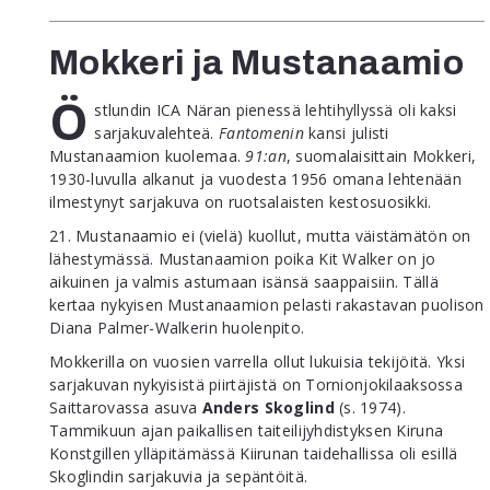
Mokkeri ja Mustanaamio
Ö
stlundin
ICA Näran pienessä lehtihyllyssä oli kaksi
sarjakuvalehteä.
Fantomenin
kansi julisti
Mustanaamion kuolemaa.
91:an
, suomalaisittain Mokkeri,
1930-luvulla alkanut ja vuodesta 1956 omana lehtenään
ilmestynyt sarjakuva on ruotsalaisten kestosuosikki.
21. Mustanaamio ei (vielä) kuollut, mutta väistämätön on
lähestymässä. Mustanaamion poika Kit Walker on jo
aikuinen ja valmis astumaan isänsä saappaisiin. Tällä
kertaa nykyisen Mustanaamion pelasti rakastavan puolison
Diana Palmer-Walkerin huolenpito.
Mokkerilla on vuosien varrella ollut lukuisia tekijöitä. Yksi
sarjakuvan nykyisistä piirtäjistä on Tornionjokilaaksossa
Saittarovassa asuva
Anders Skoglind
(s. 1974).
Tammikuun ajan paikallisen taiteilijyhdistyksen Kiruna
Konstgillen ylläpitämässä Kiirunan taidehallissa oli esillä
Skoglindin sarjakuvia ja sepäntöitä.