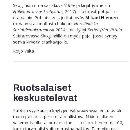
Skoglindin oma sarjakuva
Viltliv
ja kirjat (viimeisin
Fjällvandrarens trollguide
, 2017) sijoittuvat pohjoisiin
erämaihin. Pohjoiseen sijoittui myös
Mikael Niemen
romaanista innoitusta hakenut
Norrländska
Socialdemokratenissa
2004 ilmestynyt
Serier från Vittula
.
Saittarovassa Skoglindillä on myös paja, jossa syntyy
somia kirveitä eränkävijöille.
Reijo Valta
Ruotsalaiset
keskustelevat
Ruotsin syyskuussa käytyjen valtiopäivävaalien tulos oli
maan poliittisia perinteitä mullistava. Niiden jälkeen
vasemmistolla tai porvariallianssilla ei ollut enemmistöä,
jonka turvin olisi voitu perustaa hallitus. Tammikuussa