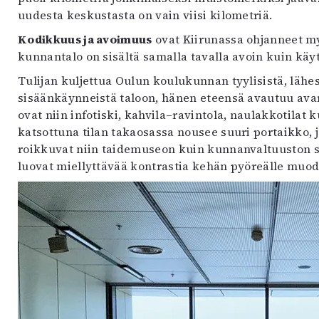
uudesta keskustasta on vain viisi kilometriä.
Kodikkuus ja avoimuus
ovat Kiirunassa ohjanneet my
kunnantalo on sisältä samalla tavalla avoin kuin käyt
Tulijan kuljettua Oulun koulukunnan tyylisistä, lä
sisäänkäynneistä taloon, hänen eteensä avautuu avar
ovat niin infotiski, kahvila–ravintola, naulakkotilat
katsottuna tilan takaosassa nousee suuri portaikko,
roikkuvat niin taidemuseon kuin kunnanvaltuuston sa
luovat miellyttävää kontrastia kehän pyöreälle muod