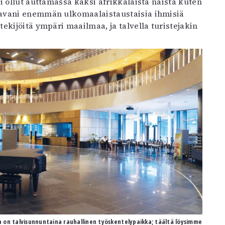
i ollut auttamassa kaksi afrikkalaista naista kuten
aavani enemmän ulkomaalaistaustaisia ihmisiä
ekijöitä ympäri maailmaa, ja talvella turistejakin
ila on talvisunnuntaina rauhallinen työskentelypaikka; täältä löysimme