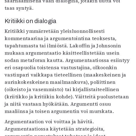
saarnaamisena vaan dialogina, jotakin uutta voi
taas syntyä.
Kritiikki on dialogia
Kritiikki ymmärretään yleisluonnollisesti
kommentaarina ja argumentointina teoksesta,
tapahtumasta tai ilmiöstä. Lakoffin ja Johnsonin
mukaan argumentaatio käsitteellistetään usein
sodan metaforan kautta. Argumentaatiossa esiintyy
eri osapuolia toistensa vastustajina, olkoonkin
vastinpari vaikkapa tieteellinen (maakeskeinen ja
aurinkokeskeinen maailmankuva), poliittinen
(oikeisto ja vasemmisto) tai kirjallistaiteellinen
(kriitikko ja kritiikin kohde). Väitteitä puolustetaan
ja niitä vastaan hyökätään. Argumentti osuu
maaliinsa ja toisen argumentin voi murskata.
Argumentaation voi voittaa ja hävitä.
Argumentaatiossa käytetään strategioita,
argumentin perustukset tuhotaan ja ideat