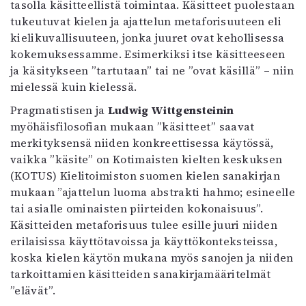
tasolla käsitteellistä toimintaa. Käsitteet puolestaan
tukeutuvat kielen ja ajattelun metaforisuuteen eli
kielikuvallisuuteen, jonka juuret ovat kehollisessa
kokemuksessamme. Esimerkiksi itse käsitteeseen
ja käsitykseen ”tartutaan” tai ne ”ovat käsillä” – niin
mielessä kuin kielessä.
Pragmatistisen ja
Ludwig Wittgensteinin
myöhäisfilosofian mukaan ”käsitteet” saavat
merkityksensä niiden konkreettisessa käytössä,
vaikka ”käsite” on Kotimaisten kielten keskuksen
(KOTUS) Kielitoimiston suomen kielen sanakirjan
mukaan ”ajattelun luoma abstrakti hahmo; esineelle
tai asialle ominaisten piirteiden kokonaisuus”.
Käsitteiden metaforisuus tulee esille juuri niiden
erilaisissa käyttötavoissa ja käyttökonteksteissa,
koska kielen käytön mukana myös sanojen ja niiden
tarkoittamien käsitteiden sanakirjamääritelmät
”elävät”.