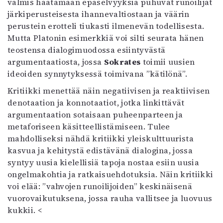
valmis häätämään epäselvyyksiä puhuvat runoilijat
järkiperusteisesta ihannevaltiostaan ja väärin
perustein erotteli tiukasti ilmenevän todellisesta.
Mutta Platonin esimerkkiä voi silti seurata hänen
teostensa dialogimuodossa esiintyvästä
argumentaatiosta, jossa
Sokrates
toimii uusien
ideoiden synnytyksessä toimivana ”kätilönä”.
Kritiikki menettää näin negatiivisen ja reaktiivisen
denotaation ja konnotaatiot, jotka linkittävät
argumentaation sotaisaan puheenparteen ja
metaforiseen käsitteellistämiseen. Tulee
mahdolliseksi nähdä kritiikki yleiskulttuurista
kasvua ja kehitystä edistävänä dialogina, jossa
syntyy uusia kielellisiä tapoja nostaa esiin uusia
ongelmakohtia ja ratkaisuehdotuksia. Näin kritiikki
voi elää: ”vahvojen runoilijoiden” keskinäisenä
vuorovaikutuksena, jossa rauha vallitsee ja luovuus
kukkii. <