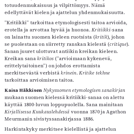
totuudenmukaisuus ja vilpittömyys. Nämä
edellyttävät kielen ja ajattelun yhdenmukaisuutta.
”Kritiikki” tarkoittaa etymologisesti taitoa arvioida,
erotella ja arvottaa hyvää ja huonoa.
Kritiikki
-sana
on lainattu suomen kieleen ruotsista (
kritik
), johon
se puolestaan on siirretty ranskan kielestä (
critique
).
Sanan juuret ulottuvat antiikin kreikan kieleen.
Kreikan sana
kritikos
(”arvioimaan kykenevä,
erittelytaitoinen”) on johdos erottamista
merkitsevästä verbistä
krinein
.
Kritike tekhne
tarkoittaa arvioimisen taitoa.
Kaisa Häkkisen
Nykysuomen etymologisen sanakirjan
mukaan suomen kielessä kritiikki-sanaa on alettu
käyttää 1800-luvun loppupuolella. Sana mainitaan
Kirjallisessa Kuukauslehdessä
vuonna 1870 ja Agathon
Meurmanin sivistyssanakirjassa 1886.
Harkintakyky merkitsee kielellistä ja ajattelun