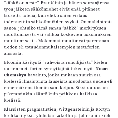
”sähkö on neste”. Franklinin ja hänen seuraajiensa
työn jälkeen sähkömiehet eivät enää pitäneet
lausetta totena, kun elektronien virtaus
todennettiin sähköilmiöiden syyksi. On mahdotonta
sanoa, johtuiko tämä sanan ”sähkö” merkityksen
muuttumisesta vai sähköä koskevien uskomuksien
muuttumisesta. Molemmat muuttuivat paremman
tiedon eli totuudenmukaisempien metaforien
ansiosta.
Bloomin käsitystä ”vahvoista runoilijoista” kielen
uusien metaforien synnyttäjinä tukee myös
Noam
Chomskyn
havainto, jonka mukaan suurin osa
kielessä ilmaistuista lauseista muodostaa uuden eli
ennennäkemättömän sanaketjun. Siksi uutuus on
pikemminkin sääntö kuin poikkeus kaikissa
kielissä.
Klassisten pragmatistien, Wittgensteinin ja Rortyn
kielikäsityksiä yhdistää Lakoffin ja Johnsonin kieli-