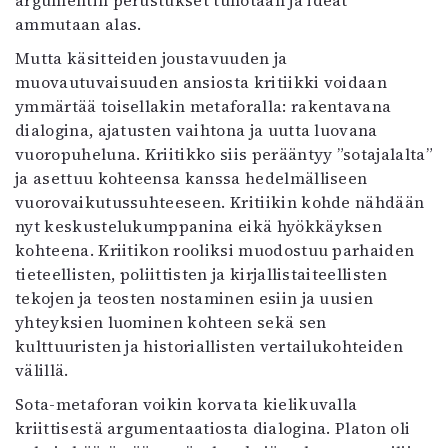
ammutaan alas.
Mutta käsitteiden joustavuuden ja
muovautuvaisuuden ansiosta kritiikki voidaan
ymmärtää toisellakin metaforalla: rakentavana
dialogina, ajatusten vaihtona ja uutta luovana
vuoropuheluna. Kriitikko siis perääntyy ”sotajalalta”
ja asettuu kohteensa kanssa hedelmälliseen
vuorovaikutussuhteeseen. Kritiikin kohde nähdään
nyt keskustelukumppanina eikä hyökkäyksen
kohteena. Kriitikon rooliksi muodostuu parhaiden
tieteellisten, poliittisten ja kirjallistaiteellisten
tekojen ja teosten nostaminen esiin ja uusien
yhteyksien luominen kohteen sekä sen
kulttuuristen ja historiallisten vertailukohteiden
välillä.
Sota-metaforan voikin korvata kielikuvalla
kriittisestä argumentaatiosta dialogina. Platon oli