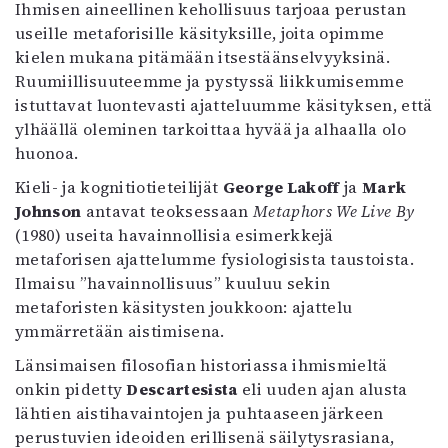
Ihmisen aineellinen kehollisuus tarjoaa perustan
useille metaforisille käsityksille, joita opimme
kielen mukana pitämään itsestäänselvyyksinä.
Ruumiillisuuteemme ja pystyssä liikkumisemme
istuttavat luontevasti ajatteluumme käsityksen, että
ylhäällä oleminen tarkoittaa hyvää ja alhaalla olo
huonoa.
Kieli- ja kognitiotieteilijät
George Lakoff
ja
Mark
Johnson
antavat teoksessaan
Metaphors We Live By
(1980) useita havainnollisia esimerkkejä
metaforisen ajattelumme fysiologisista taustoista.
Ilmaisu ”havainnollisuus” kuuluu sekin
metaforisten käsitysten joukkoon: ajattelu
ymmärretään aistimisena.
Länsimaisen filosofian historiassa ihmismieltä
onkin pidetty
Descartesista
eli uuden ajan alusta
lähtien aistihavaintojen ja puhtaaseen järkeen
perustuvien ideoiden erillisenä säilytysrasiana,