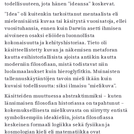
todellisuuteen, jota hänen ”ideansa” koskevat.
”Idea” oli kuitenkin tarkoittanut mentaalista eli
mielensisäistä kuvaa tai käsitystä vuosisatoja, ellei
vuosituhansia, ennen kuin Darwin asetti ihmisen
aivoineen osaksi eliöiden luonnollista
kokonaisuutta ja kehityshistoriaa. Tieto oli
käsitteellistetty kuvan ja näkemisen metaforan
kautta esihistoriallisista ajoista antiikin kautta
moderniin filosofiaan, mistä todistavat niin
luolamaalaukset kuin hieroglyfitkin. Muinaisten
tallennuskäytäntöjen tavoin mieli ikään kuin
kuvaisi todellisuutta: siksi ilmaisu ”mielikuva”.
Käsitteiden muuttuessa abstraktimmiksi – kuten
länsimaisen filosofian historiassa on tapahtunut –
kokemuksellisesta mielikuvasta on siirrytty entistä
symbolisempiin ideakieliin, joista filosofiassa
keskeinen formaali logiikka sekä fysiikan ja
kosmologian kieli eli matematiikka ovat