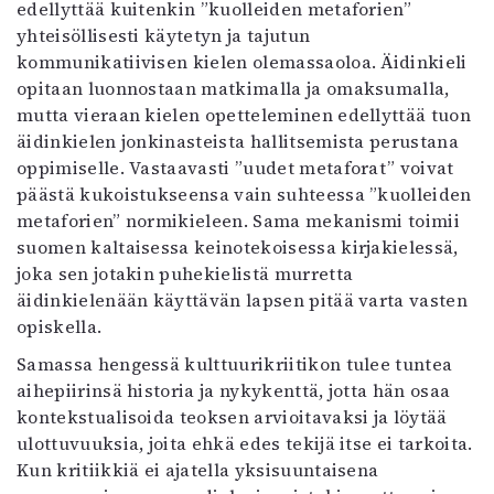
edellyttää kuitenkin ”kuolleiden metaforien”
yhteisöllisesti käytetyn ja tajutun
kommunikatiivisen kielen olemassaoloa. Äidinkieli
opitaan luonnostaan matkimalla ja omaksumalla,
mutta vieraan kielen opetteleminen edellyttää tuon
äidinkielen jonkinasteista hallitsemista perustana
oppimiselle. Vastaavasti ”uudet metaforat” voivat
päästä kukoistukseensa vain suhteessa ”kuolleiden
metaforien” normikieleen. Sama mekanismi toimii
suomen kaltaisessa keinotekoisessa kirjakielessä,
joka sen jotakin puhekielistä murretta
äidinkielenään käyttävän lapsen pitää varta vasten
opiskella.
Samassa hengessä kulttuurikriitikon tulee tuntea
aihepiirinsä historia ja nykykenttä, jotta hän osaa
kontekstualisoida teoksen arvioitavaksi ja löytää
ulottuvuuksia, joita ehkä edes tekijä itse ei tarkoita.
Kun kritiikkiä ei ajatella yksisuuntaisena