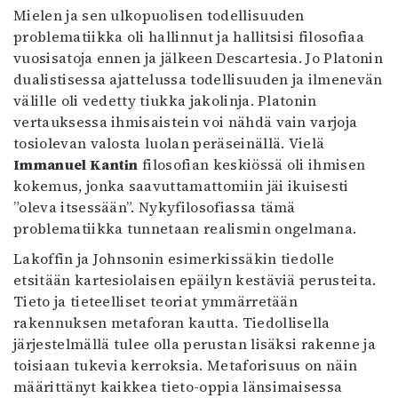
Mielen ja sen ulkopuolisen todellisuuden
problematiikka oli hallinnut ja hallitsisi filosofiaa
vuosisatoja ennen ja jälkeen Descartesia. Jo Platonin
dualistisessa ajattelussa todellisuuden ja ilmenevän
välille oli vedetty tiukka jakolinja. Platonin
vertauksessa ihmisaistein voi nähdä vain varjoja
tosiolevan valosta luolan peräseinällä. Vielä
Immanuel Kantin
filosofian keskiössä oli ihmisen
kokemus, jonka saavuttamattomiin jäi ikuisesti
”oleva itsessään”. Nykyfilosofiassa tämä
problematiikka tunnetaan realismin ongelmana.
Lakoffin ja Johnsonin esimerkissäkin tiedolle
etsitään kartesiolaisen epäilyn kestäviä perusteita.
Tieto ja tieteelliset teoriat ymmärretään
rakennuksen metaforan kautta. Tiedollisella
järjestelmällä tulee olla perustan lisäksi rakenne ja
toisiaan tukevia kerroksia. Metaforisuus on näin
määrittänyt kaikkea tieto-oppia länsimaisessa