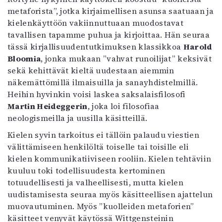
metaforista”, jotka kirjaimellisen asunsa saatuaan ja
kielenkäyttöön vakiinnuttuaan muodostavat
tavallisen tapamme puhua ja kirjoittaa. Hän seuraa
tässä kirjallisuudentutkimuksen klassikkoa
Harold
Bloomia
, jonka mukaan ”vahvat runoilijat” keksivät
sekä kehittävät kieltä uudestaan aiemmin
näkemättömillä ilmaisuilla ja sanayhdistelmillä.
Heihin hyvinkin voisi laskea saksalaisfilosofi
Martin Heideggerin
, joka loi filosofiaa
neologismeilla ja uusilla käsitteillä.
Kielen syvin tarkoitus ei tällöin palaudu viestien
välittämiseen henkilöltä toiselle tai toisille eli
kielen kommunikatiiviseen rooliin. Kielen tehtäviin
kuuluu toki todellisuudesta kertominen
totuudellisesti ja valheellisesti, mutta kielen
uudistamisesta seuraa myös käsitteellisen ajattelun
muovautuminen. Myös ”kuolleiden metaforien”
käsitteet venyvät käytössä Wittgensteinin