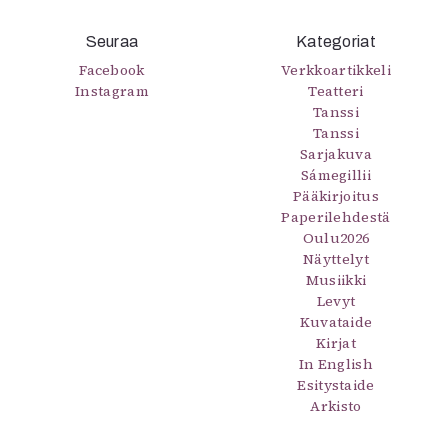
Seuraa
Kategoriat
Facebook
Verkkoartikkeli
Instagram
Teatteri
Tanssi
Tanssi
Sarjakuva
Sámegillii
Pääkirjoitus
Paperilehdestä
Oulu2026
Näyttelyt
Musiikki
Levyt
Kuvataide
Kirjat
In English
Esitystaide
Arkisto