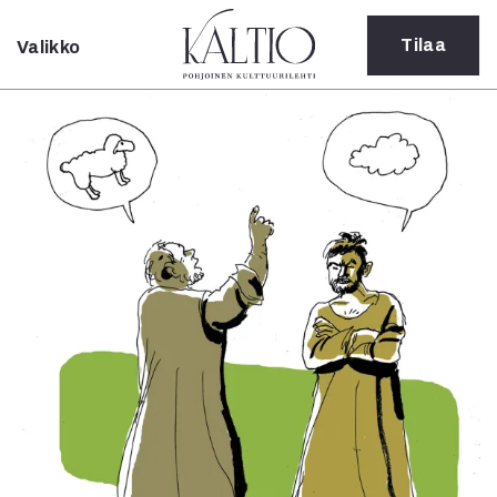
Tilaa
Valikko
Sulje
Kategoriat
Verkkoartikkeli
Teatteri
Tanssi
Tanssi
Sarjakuva
Sámegillii
Pääkirjoitus
Paperilehdestä
Oulu2026
Näyttelyt
Musiikki
Levyt
Kuvataide