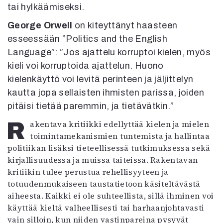
tai hylkäämiseksi.
Mediatiedot
Kaltio ry
George Orwell
on kiteyttänyt haasteen
esseessään ”Politics and the English
Language”: ”Jos ajattelu korruptoi kielen, myös
kieli voi korruptoida ajattelun. Huono
kielenkäyttö voi levitä perinteen ja jäljittelyn
kautta jopa sellaisten ihmisten parissa, joiden
pitäisi tietää paremmin, ja tietävätkin.”
Rakentava kritiikki edellyttää kielen ja mielen
toimintamekanismien tuntemista ja hallintaa
politiikan lisäksi tieteellisessä tutkimuksessa sekä
kirjallisuudessa ja muissa taiteissa. Rakentavan
kritiikin tulee perustua rehellisyyteen ja
totuudenmukaiseen taustatietoon käsiteltävästä
aiheesta. Kaikki ei ole suhteellista, sillä ihminen voi
käyttää kieltä valheellisesti tai harhaanjohtavasti
vain silloin, kun niiden vastinpareina pysyvät