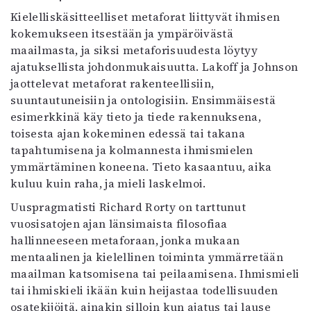
Kielelliskäsitteelliset metaforat liittyvät ihmisen
kokemukseen itsestään ja ympäröivästä
maailmasta, ja siksi metaforisuudesta löytyy
ajatuksellista johdonmukaisuutta. Lakoff ja Johnson
jaottelevat metaforat rakenteellisiin,
suuntautuneisiin ja ontologisiin. Ensimmäisestä
esimerkkinä käy tieto ja tiede rakennuksena,
toisesta ajan kokeminen edessä tai takana
tapahtumisena ja kolmannesta ihmismielen
ymmärtäminen koneena. Tieto kasaantuu, aika
kuluu kuin raha, ja mieli laskelmoi.
Uuspragmatisti Richard Rorty on tarttunut
vuosisatojen ajan länsimaista filosofiaa
hallinneeseen metaforaan, jonka mukaan
mentaalinen ja kielellinen toiminta ymmärretään
maailman katsomisena tai peilaamisena. Ihmismieli
tai ihmiskieli ikään kuin heijastaa todellisuuden
osatekijöitä, ainakin silloin kun ajatus tai lause