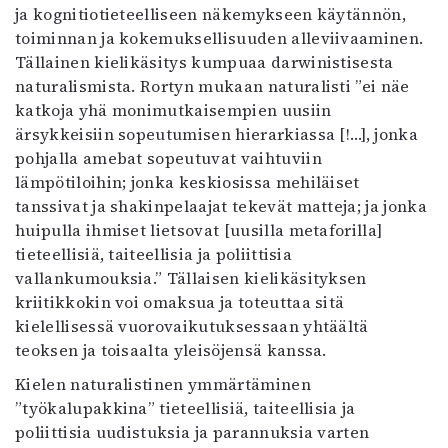
ja kognitiotieteelliseen näkemykseen käytännön,
toiminnan ja kokemuksellisuuden alleviivaaminen.
Tällainen kielikäsitys kumpuaa darwinistisesta
naturalismista. Rortyn mukaan naturalisti ”ei näe
katkoja yhä monimutkaisempien uusiin
ärsykkeisiin sopeutumisen hierarkiassa [!…], jonka
pohjalla amebat sopeutuvat vaihtuviin
lämpötiloihin; jonka keskiosissa mehiläiset
tanssivat ja shakinpelaajat tekevät matteja; ja jonka
huipulla ihmiset lietsovat [uusilla metaforilla]
tieteellisiä, taiteellisia ja poliittisia
vallankumouksia.” Tällaisen kielikäsityksen
kriitikkokin voi omaksua ja toteuttaa sitä
kielellisessä vuorovaikutuksessaan yhtäältä
teoksen ja toisaalta yleisöjensä kanssa.
Kielen naturalistinen ymmärtäminen
”työkalupakkina” tieteellisiä, taiteellisia ja
poliittisia uudistuksia ja parannuksia varten