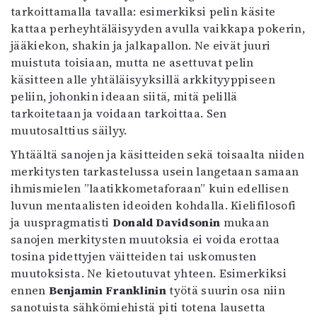
tarkoittamalla tavalla: esimerkiksi pelin käsite
kattaa perheyhtäläisyyden avulla vaikkapa pokerin,
jääkiekon, shakin ja jalkapallon. Ne eivät juuri
muistuta toisiaan, mutta ne asettuvat pelin
käsitteen alle yhtäläisyyksillä arkkityyppiseen
peliin, johonkin ideaan siitä, mitä pelillä
tarkoitetaan ja voidaan tarkoittaa. Sen
muutosalttius säilyy.
Yhtäältä sanojen ja käsitteiden sekä toisaalta niiden
merkitysten tarkastelussa usein langetaan samaan
ihmismielen ”laatikkometaforaan” kuin edellisen
luvun mentaalisten ideoiden kohdalla. Kielifilosofi
ja uuspragmatisti
Donald Davidsonin
mukaan
sanojen merkitysten muutoksia ei voida erottaa
tosina pidettyjen väitteiden tai uskomusten
muutoksista. Ne kietoutuvat yhteen. Esimerkiksi
ennen
Benjamin Franklinin
työtä suurin osa niin
sanotuista sähkömiehistä piti totena lausetta