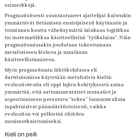
esimerkkejä.
Pragmatistisesti suuntautuneet ajattelijat kuitenkin
ymmärtävät tietämisen ensisijaisesti käytännön ja
toiminnan kautta väheksymättä lainkaan logiikkaa
tai matematiikkaa käsitteellisinä ”työkaluina”. Näin
prag­ma­tis­mis­sa­kin joudutaan tukeutumaan
metaforiseen kieleen ja maailman
käsitteellistämiseen.
Myös pragmatismin lähtökohdassa eli
darwinismissa käytetään metaforista kieltä:
evoluutioteoria eli oppi lajien kehityksestä antaa
ymmärtää, että sattumanvaraiset mutaatiot ja
sopeutumiseen perustuva ”sokea” luonnonvalinta
tapahtuisivat päämäärätietoisesti, vaikka
evoluution voi pelkistää eliöiden
monimutkaistumiseksi.
Kieli on peili