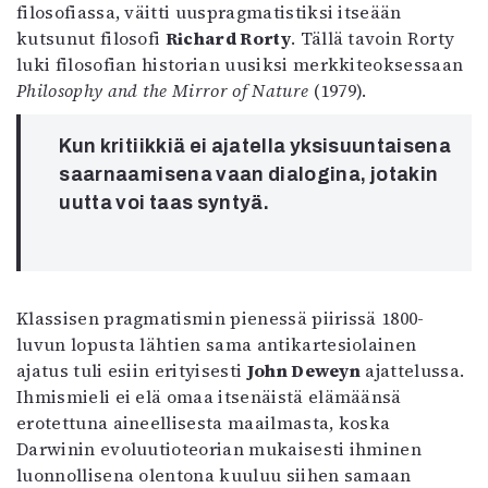
filosofiassa, väitti uuspragmatistiksi itseään
kutsunut filosofi
Richard Rorty
. Tällä tavoin Rorty
luki filosofian historian uusiksi merkkiteoksessaan
Philosophy and the Mirror of Nature
(1979).
Kun kritiikkiä ei ajatella yksisuuntaisena
saarnaamisena vaan dialogina, jotakin
uutta voi taas syntyä.
Klassisen pragmatismin pienessä piirissä 1800-
luvun lopusta lähtien sama antikartesiolainen
ajatus tuli esiin erityisesti
John Deweyn
ajattelussa.
Ihmismieli ei elä omaa itsenäistä elämäänsä
erotettuna aineellisesta maailmasta, koska
Darwinin evoluutioteorian mukaisesti ihminen
luonnollisena olentona kuuluu siihen samaan