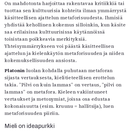
On mahdotonta harjoittaa rakentavaa kritiikkiä tai
tuottaa sen kulttuurisia kohteita ilman ymmärrystä
käsitteellisen ajattelun metaforisuudesta. Ihmisiä
yhdistää kehollinen kokemus silloinkin, kun käsite
saa erilaisissa kulttuurisissa käytännöissä
toisistaan poikkeavia merkityksiä.
Yhteisymmärrykseen voi päästä käsitteellisen
ajattelun ja kielenkäytön metaforisuuden ja niiden
kokemuksellisuuden ansiosta.
Platonin
luolan kohdalla puhutaan metaforan
sijasta vertauksesta, kielitieteellisen erottelun
takia. ”Pilvi on kuin lammas” on vertaus, ”pilvi on
lammas” on metafora. Kieleen vakiintuneet
vertaukset ja metonymiat, joissa osa edustaa
kokonaisuutta (esim. kruunu = hallitsija), luen
metaforisuuden piiriin.
Mieli on ideapurkki