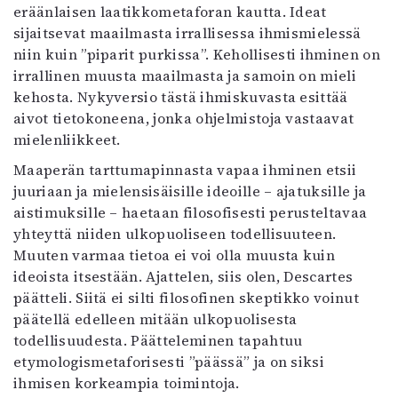
eräänlaisen laatikkometaforan kautta. Ideat
sijaitsevat maailmasta irrallisessa ihmismielessä
niin kuin ”piparit purkissa”. Kehollisesti ihminen on
irrallinen muusta maailmasta ja samoin on mieli
kehosta. Nykyversio tästä ihmiskuvasta esittää
aivot tietokoneena, jonka ohjelmistoja vastaavat
mielenliikkeet.
Maaperän tarttumapinnasta vapaa ihminen etsii
juuriaan ja mielensisäisille ideoille – ajatuksille ja
aistimuksille – haetaan filosofisesti perusteltavaa
yhteyttä niiden ulkopuoliseen todellisuuteen.
Muuten varmaa tietoa ei voi olla muusta kuin
ideoista itsestään. Ajattelen, siis olen, Descartes
päätteli. Siitä ei silti filosofinen skeptikko voinut
päätellä edelleen mitään ulkopuolisesta
todellisuudesta. Päätteleminen tapahtuu
etymologismetaforisesti ”päässä” ja on siksi
ihmisen korkeampia toimintoja.