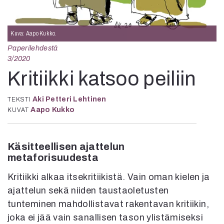
Kirjat
In English
Esitystaide
Kuva: Aapo Kukko.
Arkisto
Paperilehdestä
3/2020
Lehdet
Kritiikki katsoo peiliin
4/2026
2–3/2026
Aki Petteri Lehtinen
TEKSTI
1/2026
Aapo Kukko
KUVAT
6/2025
5/2025 saame
5/2025
Käsitteellisen ajattelun
Lehtiarkisto
metaforisuudesta
Kritiikki alkaa itsekritiikistä. Vain oman kielen ja
Info
ajattelun sekä niiden taustaoletusten
Tilaus ja irtonumerot
tunteminen mahdollistavat rakentavan kritiikin,
Yhteistyössä
joka ei jää vain sanallisen tason ylistämiseksi
Toimitus