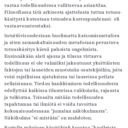
vastaa todellisuudessa vallitsevaa asiantilaa.
Filosofiassa tätä arkisesta ajattelusta tuttua totuus-
käsitystä kutsutaan totuuden korrespondenssi- eli
vastaavuusteoriaksi.
Intuitiivisuudestaan huolimatta katsomismetafora
ja siten samankaltaisuuden metaforaan perustuva
totuuskäsitys kärsii pahoista ongelmista.
Ensinnäkään alati ajassa ja tilassa virtaava
todellisuus ei ole valmiiksi jakautunut yksittäisten
faktojen tai lauseiden muotoisiin osatekijöihin, joita
voisi rajallisissa ajatuksissa tai lauseissa peilata
sellaisinaan. Tiedon hankkiminen todellisuudesta
edellyttää kaikissa tilanteissa valikointia, rajausta
ja tulkintaa. Toisaalta mitään todellisuuden
tapahtumaa tai ilmiötä ei voida tavoittaa
kokonaisuudessaan ”jumalan näkökulmasta”.
Näkökulma ”ei-mistään” on mahdoton.
Rortylle nykyinen käyttökieli koostuu ”kuolleista