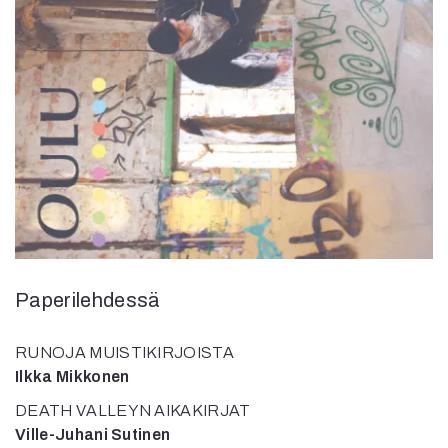
Kirjat
In English
Esitystaide
Arkisto
Lehdet
4/2026
2–3/2026
1/2026
6/2025
5/2025 saame
5/2025
Paperilehdessä
Lehtiarkisto
RUNOJA MUISTIKIRJOISTA
Info
Ilkka Mikkonen
Tilaus ja irtonumerot
DEATH VALLEYN AIKAKIRJAT
Yhteistyössä
Ville-Juhani Sutinen
Toimitus