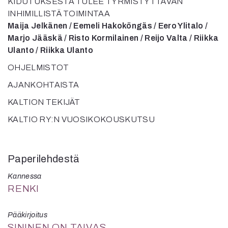
KIDUTUKSESTA TULEE TYRMISTYTTÄVÄN
INHIMILLISTÄ TOIMINTAA
Maija Jelkänen / Eemeli Hakoköngäs / Eero Ylitalo /
Marjo Jääskä / Risto Kormilainen / Reijo Valta / Riikka
Ulanto / Riikka Ulanto
OHJELMISTOT
AJANKOHTAISTA
KALTION TEKIJÄT
KALTIO RY:N VUOSIKOKOUSKUTSU
Paperilehdestä
Kannessa
RENKI
Pääkirjoitus
SININEN ON TAIVAS