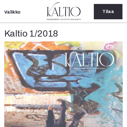
Tilaa
Valikko
Sulje
Kategoriat
Kaltio 1/2018
Verkkoartikkeli
Teatteri
Tanssi
Tanssi
Sarjakuva
Sámegillii
Pääkirjoitus
Paperilehdestä
Oulu2026
Näyttelyt
Musiikki
Levyt
Kuvataide