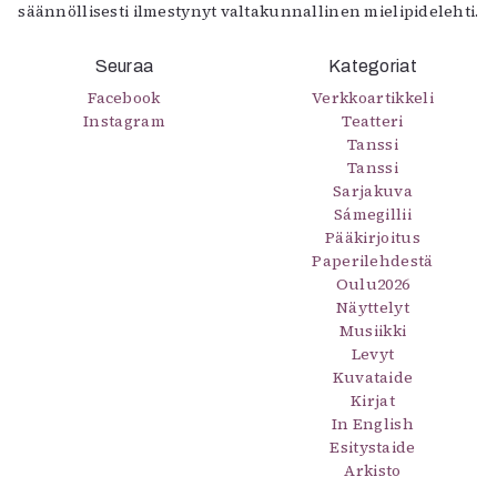
säännöllisesti ilmestynyt valtakunnallinen mielipidelehti.
Seuraa
Kategoriat
Facebook
Verkkoartikkeli
Instagram
Teatteri
Tanssi
Tanssi
Sarjakuva
Sámegillii
Pääkirjoitus
Paperilehdestä
Oulu2026
Näyttelyt
Musiikki
Levyt
Kuvataide
Kirjat
In English
Esitystaide
Arkisto