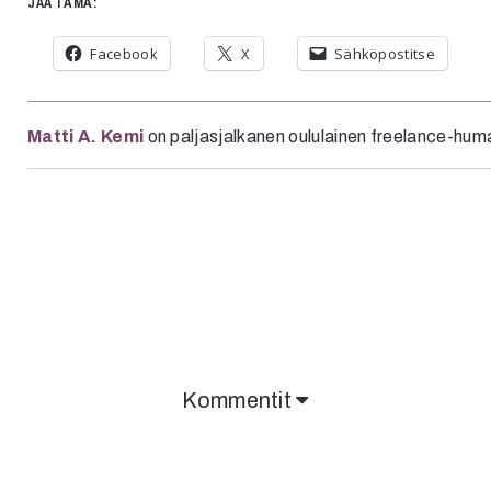
JAA TÄMÄ:
Facebook
X
Sähköpostitse
Matti A. Kemi
on paljasjalkanen oululainen freelance-huma
Kommentit