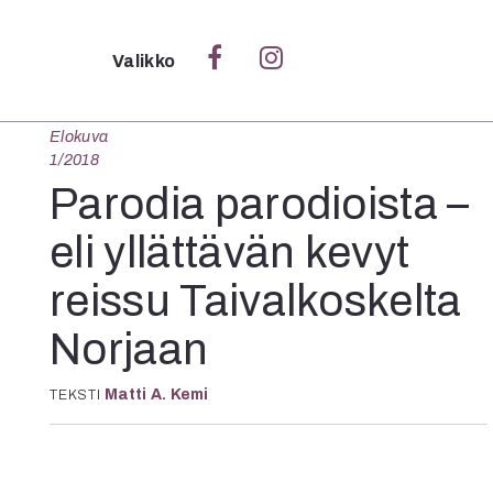
Sulje
Valikko
Elokuva
Ka
1/2018
Verk
Parodia parodioista –
eli yllättävän kevyt
reissu Taivalkoskelta
S
S
Norjaan
Pä
Pap
Matti A. Kemi
TEKSTI