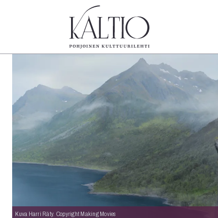
tegoriat
Lehdet
Info
koartikkeli
4/2026
Tilaus j
Teatteri
2–3/2026
irtonume
Tanssi
1/2026
Yhteistyö
Tanssi
6/2025
Toimitu
arjakuva
5/2025 saame
Mediatie
ámegillii
5/2025
Kaltio r
äkirjoitus
Lehtiarkisto
erilehdestä
Oulu2026
Näyttelyt
Musiikki
Levyt
Kuva Harri Räty. Copyright Making Movies