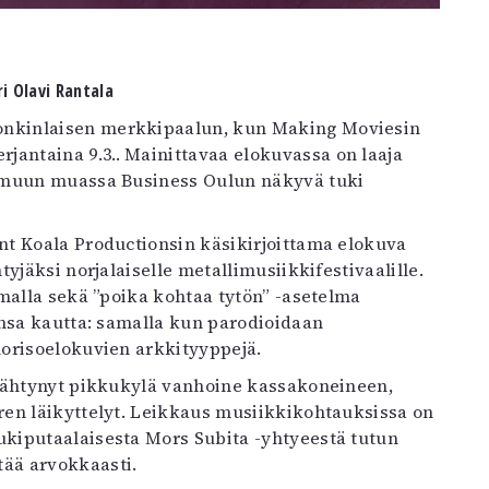
ri Olavi Rantala
rjantaina 9.3.. Mainittavaa elokuvassa on laaja
ä muun muassa Business Oulun näkyvä tuki
t Koala Productionsin käsikirjoittama elokuva
yjäksi norjalaiselle metallimusiikkifestivaalille.
malla sekä ”poika kohtaa tytön” -asetelma
ensa kautta: samalla kun parodioidaan
orisoelokuvien arkkityyppejä.
ysähtynyt pikkukylä vanhoine kassakoneineen,
en läikyttelyt. Leikkaus musiikkikohtauksissa on
ukiputaalaisesta Mors Subita -yhtyeestä tutun
tää arvokkaasti.