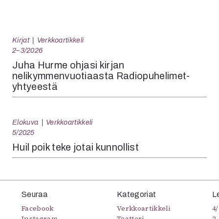
Kirjat
Verkkoartikkeli
2–3/2026
Juha Hurme ohjasi kirjan
nelikymmenvuotiaasta Radiopuhelimet-
yhtyeestä
Elokuva
Verkkoartikkeli
5/2025
Huil poik teke jotai kunnollist
Seuraa
Kategoriat
L
Facebook
Verkkoartikkeli
4/
Instagram
Teatteri
2