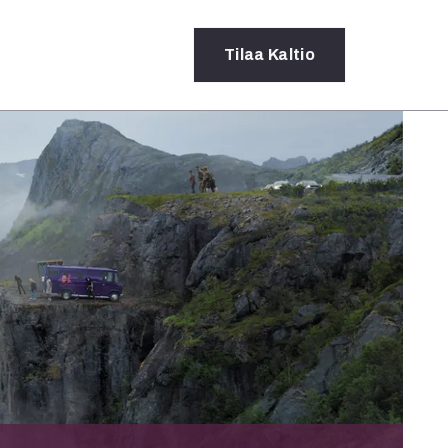
Tilaa
Kaltio
a
rot
ssä
s
dot
y