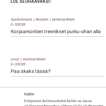
LUE SEURAAVAKSI:
Ajankohtaista
Musiikki
Verkkoartikkeli
2–3/2026
Korjaamontien treenikset purku-uhan alla
Levyt
Verkkoartikkeli
2–3/2026
Paa skaks tässä?
Kaltio
Pohjoinen kulttuurilehti Kaltio on ainoa
pääkaupunkiseudun ulkopuolella yli 80 vuotta