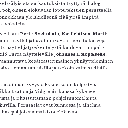
lä-älyisistä sutkautuksista täyttyvä dialogi
ka pohjoiseen elokuvaan lopputekstien perusteella
 onnekkaan yleiskielisenä eikä yritä ämpätä
aa-vokaleita.
ksestaan:
Pertti Sveholmin
,
Kai Lehtisen
,
Martti
uut näyttelijät ovat mukavan tuoreita kasvoja
a näyttelijätyöskentelystä kuuluvat rumpali-
ilö Turoa näyttelevälle
Johannes Holopaiselle
.
aannuttava kesäteatterimainen ylinäytteleminen
aivattoman tuntuisilla ja tarkoin valmistelluilla
amaailman kyvystä kyseessä on kelpo työ.
ksikko Laation ja Vidgrenin kanssa kykenee
sta ja rikastuttamaan pohjoissuomalaista
okuvilla. Perusasiat ovat kunnossa ja aihelma
uhaa pohjoissuomalaista elokuvaa