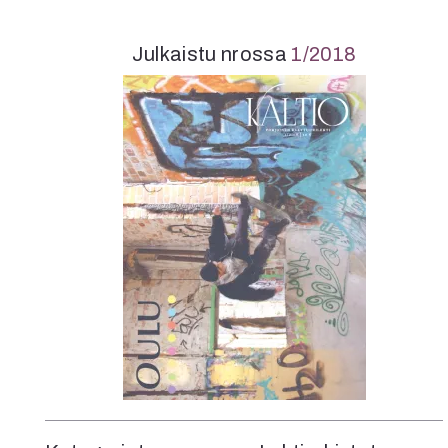
K
Julkaistu nrossa
1/2018
I
E