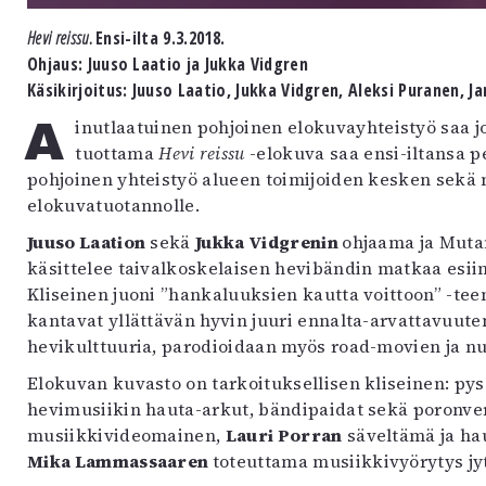
uvataide
Hevi reissu.
Ensi-ilta 9.3.2018.
Kirjat
Ohjaus: Juuso Laatio ja Jukka Vidgren
n English
Käsikirjoitus: Juuso Laatio, Jukka Vidgren, Aleksi Puranen, Ja
sitystaide
Arkisto
Ainutlaatuinen pohjoinen elokuvayhteistyö saa jonkinlaisen merkkipaalun, kun Making Moviesin
tuottama
Hevi reissu
-elokuva saa ensi-iltansa pe
pohjoinen yhteistyö alueen toimijoiden kesken sek
elokuvatuotannolle.
Juuso Laation
sekä
Jukka Vidgrenin
ohjaama ja Mutan
käsittelee taivalkoskelaisen hevibändin matkaa esiint
Kliseinen juoni ”hankaluuksien kautta voittoon” -tee
kantavat yllättävän hyvin juuri ennalta-arvattavuut
hevikulttuuria, parodioidaan myös road-movien ja nu
Elokuvan kuvasto on tarkoituksellisen kliseinen: p
hevimusiikin hauta-arkut, bändipaidat sekä poronver
musiikkivideomainen,
Lauri Porran
säveltämä ja ha
Mika Lammassaaren
toteuttama musiikkivyörytys jy