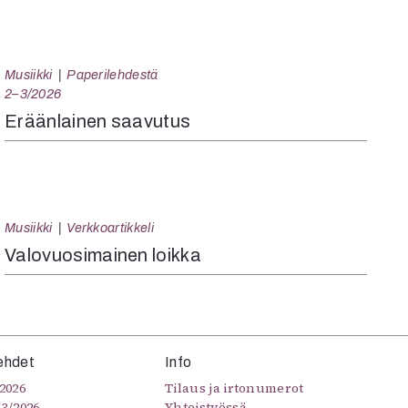
Musiikki
Paperilehdestä
2–3/2026
Eräänlainen saavutus
Musiikki
Verkkoartikkeli
Valovuosimainen loikka
ehdet
Info
2026
Tilaus ja irtonumerot
–3/2026
Yhteistyössä