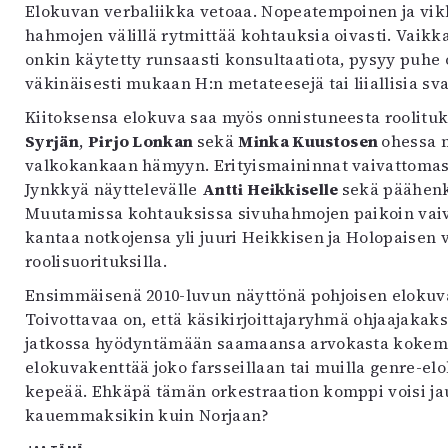
Elokuvan verbaliikka vetoaa. Nopeatempoinen ja vikke
hahmojen välillä rytmittää kohtauksia oivasti. Vaik
onkin käytetty runsaasti konsultaatiota, pysyy puhe
väkinäisesti mukaan H:n metateesejä tai liiallisia sv
Kiitoksensa elokuva saa myös onnistuneesta roolitu
Syrjän
,
Pirjo Lonkan
sekä
Minka Kuustosen
ohessa m
valkokankaan hämyyn. Erityismaininnat vaivattomast
Jynkkyä näyttelevälle
Antti Heikkiselle
sekä päähenk
Muutamissa kohtauksissa sivuhahmojen paikoin vaiv
kantaa notkojensa yli juuri Heikkisen ja Holopaisen v
roolisuorituksilla.
Ensimmäisenä 2010-luvun näyttönä pohjoisen elokuv
Toivottavaa on, että käsikirjoittajaryhmä ohjaajaka
jatkossa hyödyntämään saamaansa arvokasta kokemu
elokuvakenttää joko farsseillaan tai muilla genre-el
kepeää. Ehkäpä tämän orkestraation komppi voisi ja
kauemmaksikin kuin Norjaan?