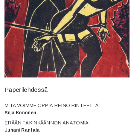
Kirjat
In English
Esitystaide
Arkisto
Lehdet
4/2026
2–3/2026
1/2026
6/2025
5/2025 saame
5/2025
Paperilehdessä
Lehtiarkisto
MITÄ VOIMME OPPIA REINO RINTEELTÄ
Info
Silja Kononen
Tilaus ja irtonumerot
ERÄÄN TAKINKÄÄNNÖN ANATOMIA
Yhteistyössä
Juhani Rantala
Toimitus