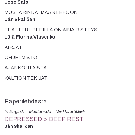
Jose Salo
MUSTARINDA: MAAN LEPOON
Ján Skaličan
TEATTERI: PERILLÄ ON AINA RISTEYS
Lölä Florina Vlasenko
KIRJAT
OHJELMISTOT
AJANKOHTAISTA
KALTION TEKIJÄT
Paperilehdestä
In English
Mustarinda
Verkkoartikkeli
DEPRESSED > DEEP REST
Ján Skaličan