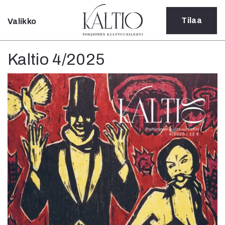
Tilaa
Valikko
Sulje
Kategoriat
Kaltio 4/2025
Verkkoartikkeli
Teatteri
Tanssi
Tanssi
Sarjakuva
Sámegillii
Pääkirjoitus
Paperilehdestä
Oulu2026
Näyttelyt
Musiikki
Levyt
Kuvataide