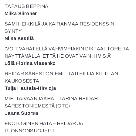
Mediatiedot
TAPAUS BEPPINA
Kaltio ry
Miika Siironen
SAMI HEIKKILÄ JA KAIRANMAA RESIDENSSIN
SYNTY
Niina Kestilä
”VOIT VÄHÄTELLÄ VAHVIMPIAKIN DIKTAATTOREITA
NÄYTTÄMÄLLÄ, ETTÄ HE OVAT VAIN IHMISIÄ”
Lölä Florina Vlasenko
REIDAR SÄRESTÖNIEMI – TAITEILIJA KITTILÄN
KAUKOSESTA
Tuija Hautala-Hirvioja
MIE, TAIVAANJAARA – TARINA REIDAR
SÄRESTÖNIEMESTÄ (OTE)
Jaana Suorsa
EKOLOGINEN HÄTÄ – REIDAR JA
LUONNONSUOJELU