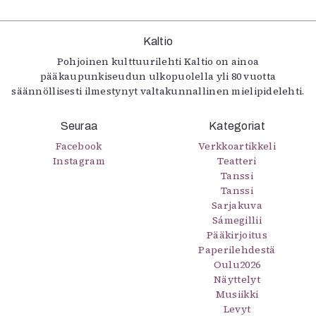
Kaltio
Pohjoinen kulttuurilehti Kaltio on ainoa
pääkaupunkiseudun ulkopuolella yli 80 vuotta
säännöllisesti ilmestynyt valtakunnallinen mielipidelehti.
Seuraa
Kategoriat
Facebook
Verkkoartikkeli
Instagram
Teatteri
Tanssi
Tanssi
Sarjakuva
Sámegillii
Pääkirjoitus
Paperilehdestä
Oulu2026
Näyttelyt
Musiikki
Levyt