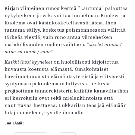
Kirjan viimeinen runosikermä ”Lautuma” palauttaa
nykyhetkeen ja vakavoittaa tunnelman. Kuoleva ja
Kuolema ovat käsinkosketeltavasti läsnä. Ihon
tuntuma säilyy, kosketus poismenneeseen välittää
tärkeää viestiä; vain runo antaa viimehetken
mahdollisuuden roolien vaihtoon:
”sivelet minua /
minä en tunne / enää”
.
Kaikki ihosi kyyneleet
on huolellisesti kirjoitettua
kuvausta koetusta elämästä. Omakohtaiset
havainnot monista elämäntäyteisistä ja erityisesti
syntymään ja kuolemaan liittyvistä hetkistä
projisoituna tunnerekisterin kaikilta kanavilta ihon
eri kerroksiin ovat sekä mielenkiintoista että
nautittavaa luettavaa. Lukkarilan teos jää elämään
lukijan mieleen, syvälle ihon alle.
JAA TÄMÄ: