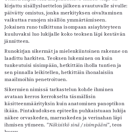
Kirjat
kirjattu sisällysluettelon jälkeen avautuvalle sivulle:
In English
päivätty omistus, jonka merkityksen oivaltaminen
Esitystaide
vaikuttaa runojen sisällön ymmärtämiseen.
Arkisto
Jokainen runo tulkittuna isompaan asiayhteyteen
kuuluvaksi luo lukijalle koko teoksen läpi kestävän
Lehdet
jännitteen.
4/2026
Runokirjan sikermät ja mielenkiintoinen rakenne on
2–3/2026
laadittu harkiten. Teoksen lukeminen on kuin
1/2026
tunkeutuisi sisimpään, hetkittäin iholla tuntien ja
6/2025
sen pinnalla leikitellen, hetkittäin ihonalaisiin
5/2025 saame
maailmoihin penetroituen.
5/2025
Sikermien nimissä tarkastelun kohde ihminen
Lehtiarkisto
avataan kerros kerrokselta täsmällisin
käsitteenmäärityksin kuin anatominen panoptikon
Info
ikään. Pintakudoksen epiteelin puhkaistuaan lukija
Tilaus ja irtonumerot
näkee orvaskeden, marraskeden ja verinahan läpi
Yhteistyössä
ihmisen ytimeen.
”Näkisitkö sinä / sisimpääni”
, teos
Toimitus
kysyy.