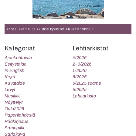
Anne Lukkarila: Kaikki ihosi kyyneleet. AK Kustannus 2018.
Kategoriat
Lehtiarkistot
Ajankohtaista
4/2026
Esitystaide
2–3/2026
In English
1/2026
Kirjat
6/2025
Kuvataide
5/2025 saame
Levyt
5/2025
Musiikki
Lehtiarkisto
Näyttelyt
Oulu2026
Paperilehdestä
Pääkirjoitus
Sámegillii
Sarjakuva