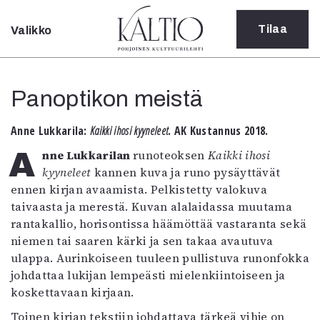
Tilaa
Valikko
Sulje
Kategoriat
Panoptikon meistä
Verkkoartikkeli
Teatteri
Anne Lukkarila:
Kaikki ihosi kyyneleet
. AK Kustannus 2018.
Tanssi
Tanssi
Anne Lukkarilan
runoteoksen
Kaikki ihosi
Sarjakuva
kyyneleet
kannen kuva ja runo pysäyttävät
Sámegillii
ennen kirjan avaamista. Pelkistetty valokuva
Pääkirjoitus
taivaasta ja merestä. Kuvan alalaidassa muutama
Paperilehdestä
rantakallio, horisontissa häämöttää vastaranta sekä
Oulu2026
niemen tai saaren kärki ja sen takaa avautuva
Näyttelyt
ulappa. Aurinkoiseen tuuleen pullistuva runonfokka
Musiikki
johdattaa lukijan lempeästi mielenkiintoiseen ja
Levyt
koskettavaan kirjaan.
Kuvataide
Toinen kirjan tekstiin johdattava tärkeä vihje on