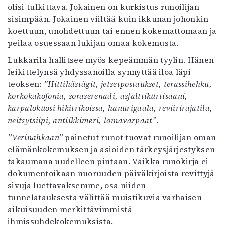
olisi tulkittava. Jokainen on kurkistus runoilijan
sisimpään. Jokainen viiltää kuin ikkunan johonkin
koettuun, unohdettuun tai ennen kokemattomaan ja
peilaa osuessaan lukijan omaa kokemusta.
Lukkarila hallitsee myös kepeämmän tyylin. Hänen
leikittelynsä yhdyssanoilla synnyttää iloa läpi
teoksen:
”Hittihästägit, jetsetpostaukset, terassihehku,
korkokakofonia, soraserenadi, asfalttikurtisaani,
karpalokuosi hikitrikoissa, hanurigaala, reviirirajatila,
neitsytsiipi, antiikkimeri, lomavarpaat”
.
”Verinahkaan”
painetut runot tuovat runoilijan oman
elämänkokemuksen ja asioiden tärkeysjärjestyksen
takaumana uudelleen pintaan. Vaikka runokirja ei
dokumentoikaan nuoruuden päiväkirjoista revittyjä
sivuja luettavaksemme, osa niiden
tunnelatauksesta välittää muistikuvia varhaisen
aikuisuuden merkittävimmistä
ihmissuhdekokemuksista.