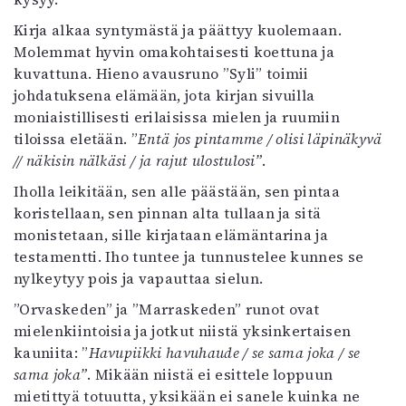
Mediatiedot
Kirja alkaa syntymästä ja päättyy kuolemaan.
Kaltio ry
Molemmat hyvin omakohtaisesti koettuna ja
kuvattuna. Hieno avausruno ”Syli” toimii
johdatuksena elämään, jota kirjan sivuilla
moniaistillisesti erilaisissa mielen ja ruumiin
tiloissa eletään. ”
Entä jos pintamme / olisi läpinäkyvä
// näkisin nälkäsi / ja rajut ulostulosi”
.
Iholla leikitään, sen alle päästään, sen pintaa
koristellaan, sen pinnan alta tullaan ja sitä
monistetaan, sille kirjataan elämäntarina ja
testamentti. Iho tuntee ja tunnustelee kunnes se
nylkeytyy pois ja vapauttaa sielun.
”Orvaskeden” ja ”Marraskeden” runot ovat
mielenkiintoisia ja jotkut niistä yksinkertaisen
kauniita: ”
Havupiikki havuhaude / se sama joka / se
sama joka”
. Mikään niistä ei esittele loppuun
mietittyä totuutta, yksikään ei sanele kuinka ne