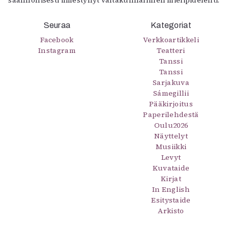
Seuraa
Kategoriat
Facebook
Verkkoartikkeli
Instagram
Teatteri
Tanssi
Tanssi
Sarjakuva
Sámegillii
Pääkirjoitus
Paperilehdestä
Oulu2026
Näyttelyt
Musiikki
Levyt
Kuvataide
Kirjat
In English
Esitystaide
Arkisto