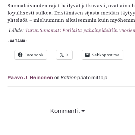
Suomalaisuuden rajat häilyvät jatkuvasti, ovat aina h
lopullisesti sulkea. Eristämisen sijasta meidän täyty
yhteisöä – mieluummin aikaisemmin kuin myöhemm
Lähde:
Turun Sanomat: Potilaita pahoinpideltiin vuosie
JAA TÄMÄ:
Facebook
X
Sähköpostitse
Paavo J. Heinonen
on
Kaltion
päätoimittaja.
Kommentit