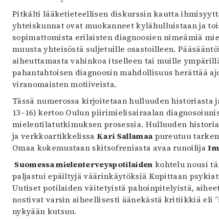
uvataide
Pitkälti lääketieteellisen diskurssin kautta ihmisyyt
Kirjat
yhteiskunnat ovat muokanneet kylähulluistaan ja toi
n English
sopimattomista erilaisten diagnoosien nimeämiä mieli
sitystaide
muusta yhteisöstä suljetuille osastoilleen. Pääsääntö
Arkisto
aiheuttamasta vahinkoa itselleen tai muille ympärillä
pahantahtoisen diagnoosin mahdollisuus herättää ajoi
viranomaisten motiiveista.
Tässä numerossa kirjoitetaan hulluuden historiasta 
13–16) kertoo Oulun piirimielisairaalan diagnosoinni
mielentilatutkimuksen prosessia. Hulluuden historial
ja verkkoartikkelissa
Kari Sallamaa
pureutuu tarkem
Omaa kokemustaan skitsofreniasta avaa runoilija
Im
Suomessa mielenterveyspotilaiden
kohtelu nousi tä
paljastui epäiltyjä väärinkäytöksiä Kupittaan psykiat
Uutiset potilaiden väitetyistä pahoinpitelyistä, aihe
nostivat varsin aiheellisesti äänekästä kritiikkiä eli
nykyään kutsuu.