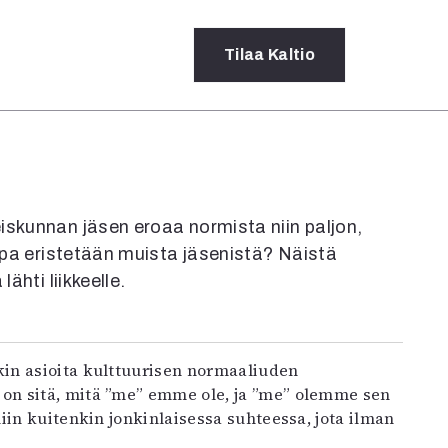
Tilaa
Kaltio
a
rot
ssä
iskunnan jäsen eroaa normista niin paljon,
s
jopa eristetään muista jäsenistä? Näistä
dot
ähti liikkeelle.
y
s on sitä, mitä ”me” emme ole, ja ”me” olemme sen
iin kuitenkin jonkinlaisessa suhteessa, jota ilman