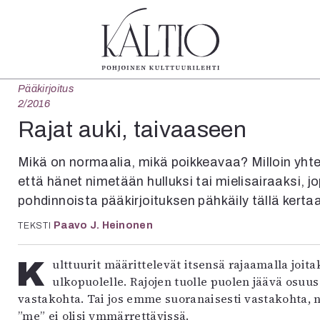
Pääkirjoitus
tegoriat
Lehdet
Info
2/2016
koartikkeli
4/2026
Tilaus j
Rajat auki, taivaaseen
Teatteri
2–3/2026
irtonume
Tanssi
1/2026
Yhteistyö
Mikä on normaalia, mikä poikkeavaa? Milloin yhte
Tanssi
6/2025
Toimitu
että hänet nimetään hulluksi tai mielisairaaksi, 
arjakuva
5/2025 saame
Mediatie
pohdinnoista pääkirjoituksen pähkäily tällä kertaa l
ámegillii
5/2025
Kaltio r
äkirjoitus
Lehtiarkisto
Paavo J. Heinonen
TEKSTI
erilehdestä
Oulu2026
Kulttuurit määrittelevät itsensä rajaamalla joitakin asioita kulttuurisen normaaliuden
Näyttelyt
ulkopuolelle. Rajojen tuolle puolen jäävä osuu
Musiikki
vastakohta. Tai jos emme suoranaisesti vastakohta, n
Levyt
”me” ei olisi ymmärrettävissä.