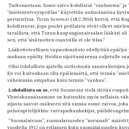
Tarkennetaan. Some-raivo kohdistui ”vanhusten” ja ”
”mielenterveyspotilas” käytettiin uutisoinnissa hyvi
perusteltua.
Turun Sanomat
(18.2.2016) kertoi, että Ku
kohdistuvat, jopa puolet potilaista eivät olleet miel
tavallista, että Turun kaupunginsairaalan lääkäri oli
sen, että ’sisätautien osastoilla ei ole tilaa’.”
Lääketieteellinen vapaudenriisto edellyttää epäilyä p
mukaan epäilty. Heidän sijoittamisensa suljetulle osasto
Olisi lohdullista ajatella uutisoinnin sanavalintojen 
En voi kuitenkaan olla epäilemättä, että termin ”miel
vähemmän empatiaa kuin termin ”vanhus”.
Lohdullista on se
, että Suomessa vielä riittää empati
Yhteiskunnassamme on kuitenkin myös sellaisia väh
sijasta saavat osakseen sitä samaa some-raivoa, jo
pahoinpitelijöihin: turvapaikanhakijat, päihdeongelma
”Suomalaisuus”, suomalaisuuden ”normaali” määritt
vuodelta 1917 on erilainen kuin suomalaisuuden kuva 