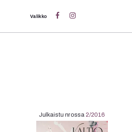
Sulje
Valikko
Ka
Verk
S
S
Pä
Pap
Julkaistu nrossa
2/2016