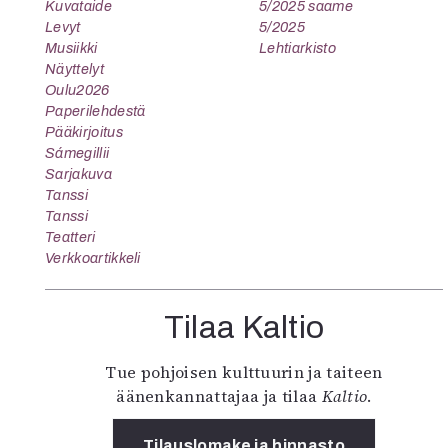
Kuvataide
5/2025 saame
Levyt
5/2025
Musiikki
Lehtiarkisto
Näyttelyt
Oulu2026
Paperilehdestä
Pääkirjoitus
Sámegillii
Sarjakuva
Tanssi
Tanssi
Teatteri
Verkkoartikkeli
Tilaa Kaltio
Tue pohjoisen kulttuurin ja taiteen
äänenkannattajaa ja tilaa
Kaltio
.
Tilauslomake ja hinnasto