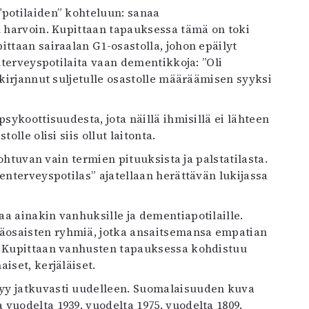
potilaiden” kohteluun: sanaa
n harvoin. Kupittaan tapauksessa tämä on toki
pittaan sairaalan G1-osastolla, johon epäilyt
enterveyspotilaita vaan dementikkoja: ”Oli
 kirjannut suljetulle osastolle määräämisen syyksi
sykoottisuudesta, jota näillä ihmisillä ei lähteen
lle olisi siis ollut laitonta.
johtuvan vain termien pituuksista ja palstatilasta.
enterveyspotilas” ajatellaan herättävän lukijassa
aa ainakin vanhuksille ja dementiapotilaille.
äosaisten ryhmiä, jotka ansaitsemansa empatian
ka Kupittaan vanhusten tapauksessa kohdistuu
iset, kerjäläiset.
yy jatkuvasti uudelleen. Suomalaisuuden kuva
vuodelta 1939, vuodelta 1975, vuodelta 1809.