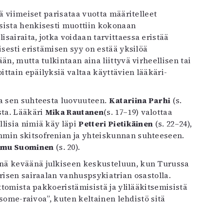
tä viimeiset parisataa vuotta määritelleet
sista henkisesti muottiin kokonaan
sairaita, jotka voidaan tarvittaessa eristää
isesti eristämisen syy on estää yksilöä
än, mutta tulkintaan aina liittyvä virheellisen tai
ttain epäilyksiä valtaa käyttävien lääkäri-
ja sen suhteesta luovuuteen.
Katariina Parhi
(s.
sta. Lääkäri
Mika Rautanen
(s. 17–19) valottaa
lisia nimiä käy läpi
Petteri Pietikäinen
(s. 22–24),
min skitsofrenian ja yhteiskunnan suhteeseen.
mu Suominen
(s. 20).
nä keväänä julkiseen keskusteluun, kun Turussa
risen sairaalan vanhuspsykiatrian osastolla.
ettomista pakkoeristämisistä ja ylilääkitsemisistä
 ”some-raivoa”, kuten keltainen lehdistö sitä