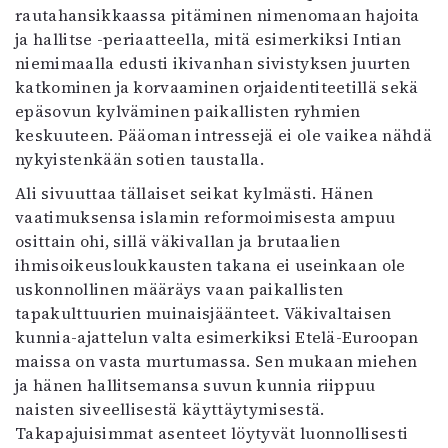
rautahansikkaassa pitäminen nimenomaan hajoita
ja hallitse -periaatteella, mitä esimerkiksi Intian
niemimaalla edusti ikivanhan sivistyksen juurten
katkominen ja korvaaminen orjaidentiteetillä sekä
epäsovun kylväminen paikallisten ryhmien
keskuuteen. Pääoman intressejä ei ole vaikea nähdä
nykyistenkään sotien taustalla.
Ali sivuuttaa tällaiset seikat kylmästi. Hänen
vaatimuksensa islamin reformoimisesta ampuu
osittain ohi, sillä väkivallan ja brutaalien
ihmisoikeusloukkausten takana ei useinkaan ole
uskonnollinen määräys vaan paikallisten
tapakulttuurien muinaisjäänteet. Väkivaltaisen
kunnia-ajattelun valta esimerkiksi Etelä-Euroopan
maissa on vasta murtumassa. Sen mukaan miehen
ja hänen hallitsemansa suvun kunnia riippuu
naisten siveellisestä käyttäytymisestä.
Takapajuisimmat asenteet löytyvät luonnollisesti