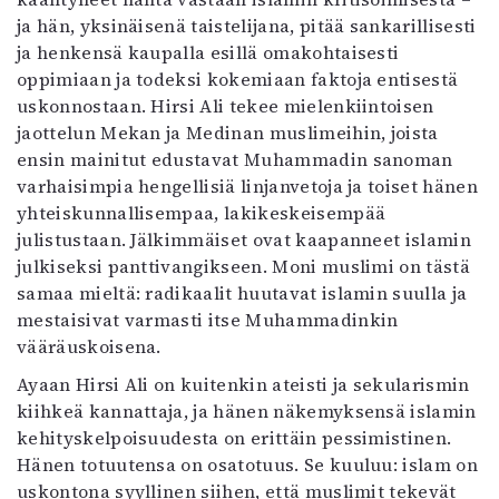
Mediatiedot
ja hän, yksinäisenä taistelijana, pitää sankarillisesti
Kaltio ry
ja henkensä kaupalla esillä omakohtaisesti
oppimiaan ja todeksi kokemiaan faktoja entisestä
uskonnostaan. Hirsi Ali tekee mielenkiintoisen
jaottelun Mekan ja Medinan muslimeihin, joista
ensin mainitut edustavat Muhammadin sanoman
varhaisimpia hengellisiä linjanvetoja ja toiset hänen
yhteiskunnallisempaa, lakikeskeisempää
julistustaan. Jälkimmäiset ovat kaapanneet islamin
julkiseksi panttivangikseen. Moni muslimi on tästä
samaa mieltä: radikaalit huutavat islamin suulla ja
mestaisivat varmasti itse Muhammadinkin
vääräuskoisena.
Ayaan Hirsi Ali on kuitenkin ateisti ja sekularismin
kiihkeä kannattaja, ja hänen näkemyksensä islamin
kehityskelpoisuudesta on erittäin pessimistinen.
Hänen totuutensa on osatotuus. Se kuuluu: islam on
uskontona syyllinen siihen, että muslimit tekevät