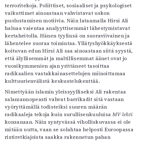
terroritekoja. Poliittiset, sosiaaliset ja psykologiset
vaikuttimet ainoastaan vahvistavat uskon
puolustamisen motiivia. Näin lataamalla Hirsi Ali
haluaa vaientaa analyyttisemmät lähestymistavat
kertaheitolla. Hänen tyylinsä on suoraviivainen ja
lähentelee suoraa toimintaa. Yllätyshyökkäyksestä
koituvan edun Hirsi Ali saa ainoastaan siitä syystä,
että älyllisemmät ja maltillisemmat äänet ovat jo
vuosikymmenien ajan yrittäneet tasoittaa
radikaalien vastakkainasettelujen miinoittamaa
kulttuurienvälistä keskustelukenttää.
Nimettyään islamin yleissyylliseksi Ali rakentaa
salamannopeasti vahvat barrikadit sitä vastaan
vyöryttämällä todisteiksi suuren määrän
radikaaleja tekoja kuin surullisenkuuluisa
MV-lehti
konsanaan. Näin syntyvässä viholliskuvassa ei ole
mitään uutta, vaan se solahtaa helposti Euroopassa
ristiretkiajoista saakka rakennetun pahan