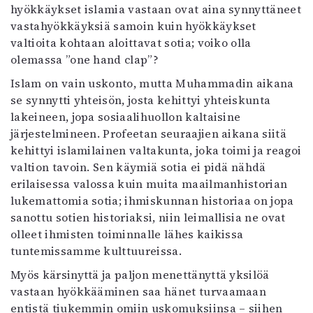
hyökkäykset islamia vastaan ovat aina synnyttäneet
vastahyökkäyksiä samoin kuin hyökkäykset
valtioita kohtaan aloittavat sotia; voiko olla
olemassa ”one hand clap”?
Islam on vain uskonto, mutta Muhammadin aikana
se synnytti yhteisön, josta kehittyi yhteiskunta
lakeineen, jopa sosiaalihuollon kaltaisine
järjestelmineen. Profeetan seuraajien aikana siitä
kehittyi islamilainen valtakunta, joka toimi ja reagoi
valtion tavoin. Sen käymiä sotia ei pidä nähdä
erilaisessa valossa kuin muita maailmanhistorian
lukemattomia sotia; ihmiskunnan historiaa on jopa
sanottu sotien historiaksi, niin leimallisia ne ovat
olleet ihmisten toiminnalle lähes kaikissa
tuntemissamme kulttuureissa.
Myös kärsinyttä ja paljon menettänyttä yksilöä
vastaan hyökkääminen saa hänet turvaamaan
entistä tiukemmin omiin uskomuksiinsa – siihen