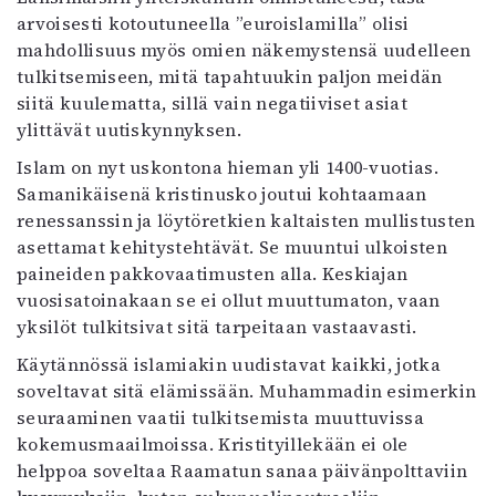
arvoisesti kotoutuneella ”euroislamilla” olisi
mahdollisuus myös omien näkemystensä uudelleen
tulkitsemiseen, mitä tapahtuukin paljon meidän
siitä kuulematta, sillä vain negatiiviset asiat
ylittävät uutiskynnyksen.
Islam on nyt uskontona hieman yli 1400-vuotias.
Samanikäisenä kristinusko joutui kohtaamaan
renessanssin ja löytöretkien kaltaisten mullistusten
asettamat kehitystehtävät. Se muuntui ulkoisten
paineiden pakkovaatimusten alla. Keskiajan
vuosisatoinakaan se ei ollut muuttumaton, vaan
yksilöt tulkitsivat sitä tarpeitaan vastaavasti.
Käytännössä islamiakin uudistavat kaikki, jotka
soveltavat sitä elämissään. Muhammadin esimerkin
seuraaminen vaatii tulkitsemista muuttuvissa
kokemusmaailmoissa. Kristityillekään ei ole
helppoa soveltaa Raamatun sanaa päivänpolttaviin