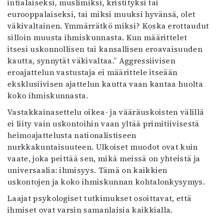
intialaiseksi, muslimiksi, kristityksi tai
eurooppalaiseksi, tai miksi muuksi hyvänsä, olet
väkivaltainen. Ymmärrätkö miksi? Koska erottaudut
silloin muusta ihmiskunnasta. Kun määrittelet
itsesi uskonnollisen tai kansallisen eroavaisuuden
kautta, synnytät väkivaltaa.” Aggressiivisen
eroajattelun vastustaja ei määrittele itseään
eksklusiivisen ajattelun kautta vaan kantaa huolta
koko ihmiskunnasta.
Vastakkainasettelu oikea- ja vääräuskoisten välillä
ei liity vain uskontoihin vaan yltää primitiivisestä
heimoajattelusta nationalistiseen
nurkkakuntaisuuteen. Ulkoiset muodot ovat kuin
vaate, joka peittää sen, mikä meissä on yhteistä ja
universaalia: ihmisyys. Tämä on kaikkien
uskontojen ja koko ihmiskunnan kohtalonkysymys.
Laajat psykologiset tutkimukset osoittavat, että
ihmiset ovat varsin samanlaisia kaikkialla.