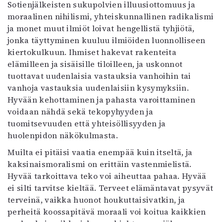
Sotienjälkeisten sukupolvien illuusiottomuus ja
moraalinen nihilismi, yhteiskunnallinen radikalismi
ja monet muut ilmiöt loivat hengellistä tyhjiötä,
jonka täyttyminen kuuluu ilmiöiden luonnolliseen
kiertokulkuun. Ihmiset hakevat rakenteita
elämilleen ja sisäisille tiloilleen, ja uskonnot
tuottavat uudenlaisia vastauksia vanhoihin tai
vanhoja vastauksia uudenlaisiin kysymyksiin.
Hyvään kehottaminen ja pahasta varoittaminen
voidaan nähdä sekä tekopyhyyden ja
tuomitsevuuden että yhteisöllisyyden ja
huolenpidon näkökulmasta.
Muilta ei pitäisi vaatia enempää kuin itseltä, ja
kaksinaismoralismi on erittäin vastenmielistä.
Hyvää tarkoittava teko voi aiheuttaa pahaa. Hyvää
ei silti tarvitse kieltää. Terveet elämäntavat pysyvät
terveinä, vaikka huonot houkuttaisivatkin, ja
perheitä koossapitävä moraali voi koitua kaikkien