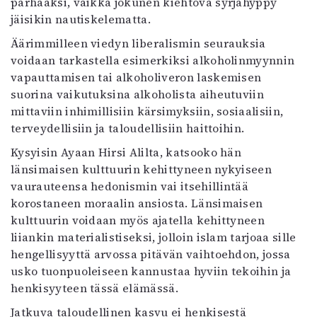
parhaaksi, vaikka jokunen kiehtova syrjähyppy
jäisikin nautiskelematta.
Äärimmilleen viedyn liberalismin seurauksia
voidaan tarkastella esimerkiksi alkoholinmyynnin
vapauttamisen tai alkoholiveron laskemisen
suorina vaikutuksina alkoholista aiheutuviin
mittaviin inhimillisiin kärsimyksiin, sosiaalisiin,
terveydellisiin ja taloudellisiin haittoihin.
Kysyisin Ayaan Hirsi Alilta, katsooko hän
länsimaisen kulttuurin kehittyneen nykyiseen
vaurauteensa hedonismin vai itsehillintää
korostaneen moraalin ansiosta. Länsimaisen
kulttuurin voidaan myös ajatella kehittyneen
liiankin materialistiseksi, jolloin islam tarjoaa sille
hengellisyyttä arvossa pitävän vaihtoehdon, jossa
usko tuonpuoleiseen kannustaa hyviin tekoihin ja
henkisyyteen tässä elämässä.
Jatkuva taloudellinen kasvu ei henkisestä