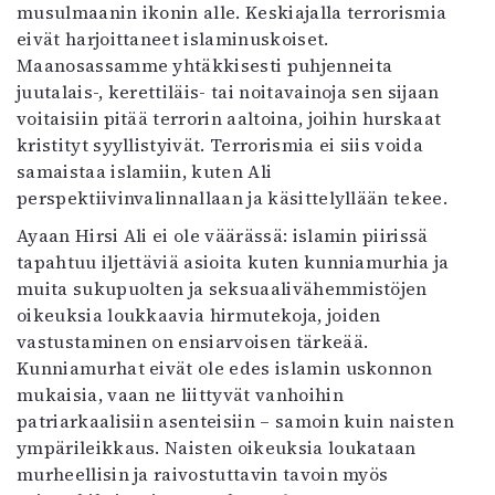
musulmaanin ikonin alle. Keskiajalla terrorismia
eivät harjoittaneet islaminuskoiset.
Maanosassamme yhtäkkisesti puhjenneita
juutalais-, kerettiläis- tai noitavainoja sen sijaan
voitaisiin pitää terrorin aaltoina, joihin hurskaat
kristityt syyllistyivät. Terrorismia ei siis voida
samaistaa islamiin, kuten Ali
perspektiivinvalinnallaan ja käsittelyllään tekee.
Ayaan Hirsi Ali ei ole väärässä: islamin piirissä
tapahtuu iljettäviä asioita kuten kunniamurhia ja
muita sukupuolten ja seksuaalivähemmistöjen
oikeuksia loukkaavia hirmutekoja, joiden
vastustaminen on ensiarvoisen tärkeää.
Kunniamurhat eivät ole edes islamin uskonnon
mukaisia, vaan ne liittyvät vanhoihin
patriarkaalisiin asenteisiin – samoin kuin naisten
ympärileikkaus. Naisten oikeuksia loukataan
murheellisin ja raivostuttavin tavoin myös