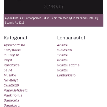
Ayaan Hirsi Ali: Harhaoppinen – Miksi islam tarvitsee nyt uskonpuhdistusta. Oy
Scanria Ab 2016
Kategoriat
Lehtiarkistot
Ajankohtaista
4/2026
Esitystaide
2–3/2026
In English
1/2026
Kirjat
6/2025
Kuvataide
5/2025 saame
Levyt
5/2025
Musiikki
Lehtiarkisto
Näyttelyt
Oulu2026
Paperilehdestä
Pääkirjoitus
Sámegillii
Sarjakuva