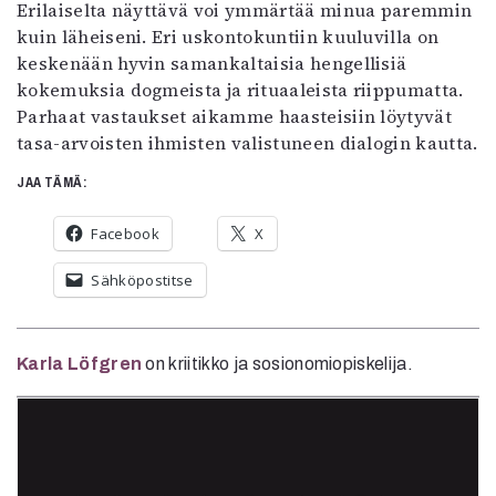
Erilaiselta näyttävä voi ymmärtää minua paremmin
kuin läheiseni. Eri uskontokuntiin kuuluvilla on
keskenään hyvin samankaltaisia hengellisiä
kokemuksia dogmeista ja rituaaleista riippumatta.
Parhaat vastaukset aikamme haasteisiin löytyvät
tasa-arvoisten ihmisten valistuneen dialogin kautta.
JAA TÄMÄ:
Facebook
X
Sähköpostitse
Karla Löfgren
on kriitikko ja sosionomiopiskelija.