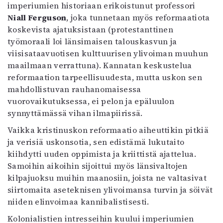
imperiumien historiaan erikoistunut professori
Niall Ferguson
, joka tunnetaan myös reformaatiota
koskevista ajatuksistaan (protestanttinen
työmoraali loi länsimaisen talouskasvun ja
viisisataavuotisen kulttuurisen ylivoiman muuhun
maailmaan verrattuna). Kannatan keskustelua
reformaation tarpeellisuudesta, mutta uskon sen
mahdollistuvan rauhanomaisessa
vuorovaikutuksessa, ei pelon ja epäluulon
synnyttämässä vihan ilmapiirissä.
Vaikka kristinuskon reformaatio aiheuttikin pitkiä
ja verisiä uskonsotia, sen edistämä lukutaito
kiihdytti uuden oppimista ja kriittistä ajattelua.
Samoihin aikoihin sijoittui myös länsivaltojen
kilpajuoksu muihin maanosiin, joista ne valtasivat
siirtomaita aseteknisen ylivoimansa turvin ja söivät
niiden elinvoimaa kannibalistisesti.
Kolonialistien intresseihin kuului imperiumien