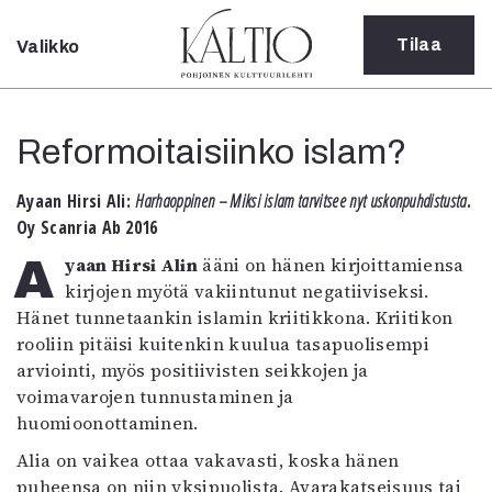
Tilaa
Valikko
Sulje
Kategoriat
Reformoitaisiinko islam?
Verkkoartikkeli
Teatteri
Ayaan Hirsi Ali:
Harhaoppinen – Miksi islam tarvitsee nyt uskonpuhdistusta
.
Tanssi
Oy Scanria Ab 2016
Tanssi
Sarjakuva
Ayaan Hirsi Alin
ääni on hänen kirjoittamiensa
Sámegillii
kirjojen myötä vakiintunut negatiiviseksi.
Pääkirjoitus
Hänet tunnetaankin islamin kriitikkona. Kriitikon
Paperilehdestä
rooliin pitäisi kuitenkin kuulua tasapuolisempi
Oulu2026
arviointi, myös positiivisten seikkojen ja
Näyttelyt
voimavarojen tunnustaminen ja
Musiikki
huomioonottaminen.
Levyt
Alia on vaikea ottaa vakavasti, koska hänen
Kuvataide
puheensa on niin yksipuolista. Avarakatseisuus tai