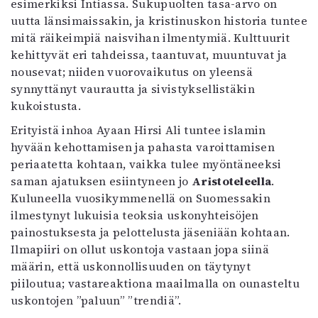
esimerkiksi Intiassa. Sukupuolten tasa-arvo on
uutta länsimaissakin, ja kristinuskon historia tuntee
mitä räikeimpiä naisvihan ilmentymiä. Kulttuurit
kehittyvät eri tahdeissa, taantuvat, muuntuvat ja
nousevat; niiden vuorovaikutus on yleensä
synnyttänyt vaurautta ja sivistyksellistäkin
kukoistusta.
Erityistä inhoa Ayaan Hirsi Ali tuntee islamin
hyvään kehottamisen ja pahasta varoittamisen
periaatetta kohtaan, vaikka tulee myöntäneeksi
saman ajatuksen esiintyneen jo
Aristoteleella
.
Kuluneella vuosikymmenellä on Suomessakin
ilmestynyt lukuisia teoksia uskonyhteisöjen
painostuksesta ja pelottelusta jäseniään kohtaan.
Ilmapiiri on ollut uskontoja vastaan jopa siinä
määrin, että uskonnollisuuden on täytynyt
piiloutua; vastareaktiona maailmalla on ounasteltu
uskontojen ”paluun” ”trendiä”.