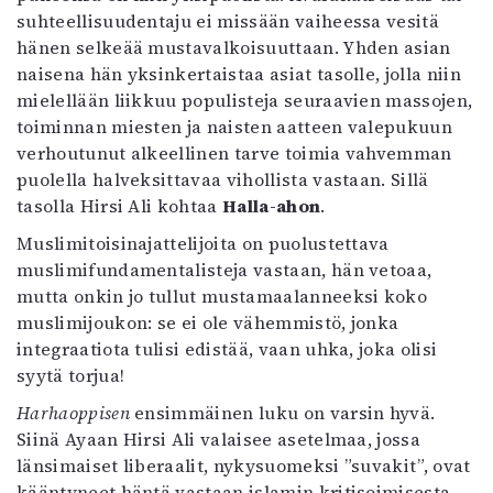
Kirjat
suhteellisuudentaju ei missään vaiheessa vesitä
In English
hänen selkeää mustavalkoisuuttaan. Yhden asian
Esitystaide
naisena hän yksinkertaistaa asiat tasolle, jolla niin
Arkisto
mielellään liikkuu populisteja seuraavien massojen,
toiminnan miesten ja naisten aatteen valepukuun
Lehdet
verhoutunut alkeellinen tarve toimia vahvemman
puolella halveksittavaa vihollista vastaan. Sillä
4/2026
tasolla Hirsi Ali kohtaa
Halla-ahon
.
2–3/2026
1/2026
Muslimitoisinajattelijoita on puolustettava
6/2025
muslimifundamentalisteja vastaan, hän vetoaa,
5/2025 saame
mutta onkin jo tullut mustamaalanneeksi koko
5/2025
muslimijoukon: se ei ole vähemmistö, jonka
Lehtiarkisto
integraatiota tulisi edistää, vaan uhka, joka olisi
syytä torjua!
Info
Harhaoppisen
ensimmäinen luku on varsin hyvä.
Tilaus ja irtonumerot
Siinä Ayaan Hirsi Ali valaisee asetelmaa, jossa
Yhteistyössä
länsimaiset liberaalit, nykysuomeksi ”suvakit”, ovat
Toimitus
kääntyneet häntä vastaan islamin kritisoimisesta –