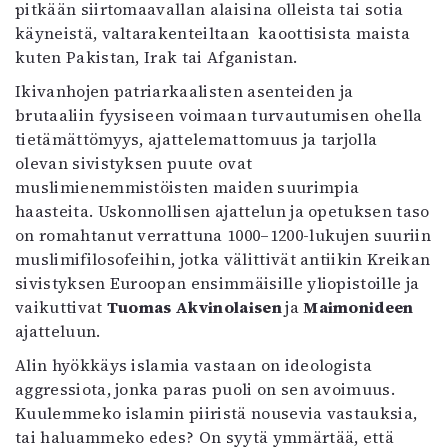
pitkään siirtomaavallan alaisina olleista tai sotia
käyneistä, valtarakenteiltaan
kaoottisista maista
kuten Pakistan, Irak tai Afganistan.
Ikivanhojen patriarkaalisten asenteiden ja
brutaaliin fyysiseen voimaan turvautumisen ohella
tietämättömyys, ajattelemattomuus ja tarjolla
olevan sivistyksen puute ovat
muslimienemmistöisten maiden suurimpia
haasteita. Uskonnollisen ajattelun ja opetuksen taso
on romahtanut verrattuna 1000–1200-lukujen suuriin
muslimifilosofeihin, jotka välittivät antiikin Kreikan
sivistyksen Euroopan ensimmäisille yliopistoille ja
vaikuttivat
Tuomas Akvinolaisen
ja
Maimonideen
ajatteluun.
Alin hyökkäys islamia vastaan on ideologista
aggressiota, jonka paras puoli on sen avoimuus.
Kuulemmeko islamin piiristä nousevia vastauksia,
tai haluammeko edes? On syytä ymmärtää, että