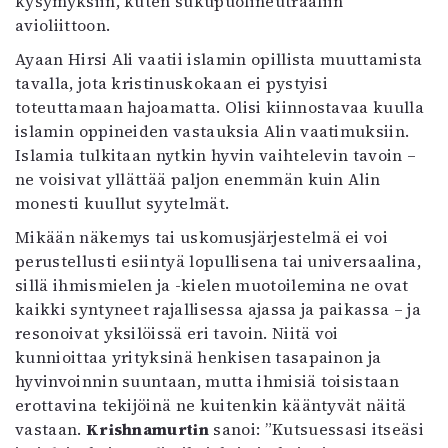
kysymyksiin, kuten sukupuolineutraaliin
avioliittoon.
Ayaan Hirsi Ali vaatii islamin opillista muuttamista
tavalla, jota kristinuskokaan ei pystyisi
toteuttamaan hajoamatta. Olisi kiinnostavaa kuulla
islamin oppineiden vastauksia Alin vaatimuksiin.
Islamia tulkitaan nytkin hyvin vaihtelevin tavoin –
ne voisivat yllättää paljon enemmän kuin Alin
monesti kuullut syytelmät.
Mikään näkemys tai uskomusjärjestelmä ei voi
perustellusti esiintyä lopullisena tai universaalina,
sillä ihmismielen ja -kielen muotoilemina ne ovat
kaikki syntyneet rajallisessa ajassa ja paikassa – ja
resonoivat yksilöissä eri tavoin. Niitä voi
kunnioittaa yrityksinä henkisen tasapainon ja
hyvinvoinnin suuntaan, mutta ihmisiä toisistaan
erottavina tekijöinä ne kuitenkin kääntyvät näitä
vastaan.
Krishnamurtin
sanoi: ”Kutsuessasi itseäsi