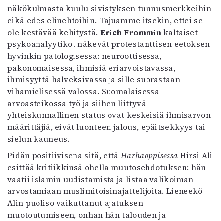
näkökulmasta kuulu sivistyksen tunnusmerkkeihin
eikä edes elinehtoihin. Tajuamme itsekin, ettei se
ole kestävää kehitystä.
Erich Frommin
kaltaiset
psykoanalyytikot näkevät protestanttisen eetoksen
hyvinkin patologisessa: neuroottisessa,
pakonomaisessa, ihmisiä eriarvoistavassa,
ihmisyyttä halveksivassa ja sille suorastaan
vihamielisessä valossa. Suomalaisessa
arvoasteikossa työ ja siihen liittyvä
yhteiskunnallinen status ovat keskeisiä ihmisarvon
määrittäjiä, eivät luonteen jalous, epäitsekkyys tai
sielun kauneus.
Pidän positiivisena sitä, että
Harhaoppisessa
Hirsi Ali
esittää kritiikkinsä ohella muutosehdotuksen: hän
vaatii islamin uudistamista ja listaa valikoiman
arvostamiaan muslimitoisinajattelijoita. Lieneekö
Alin puoliso vaikuttanut ajatuksen
muotoutumiseen, onhan hän talouden ja