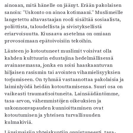
ainoaan, mitä hänelle on jäänyt. Erään pakolaisen
sanoin: ”Uskonto on ainoa kotimaani.” Muslimeille
langetettu altavastaajan rooli sisältää sosiaalista,
poliittista, taloudellista ja sivistyksellistä
eriarvoisuutta. Kiusaava asetelma on omiaan
provosoimaan epätoivoisiin tekoihin.
Länteen jo kotoutuneet muslimit voisivat olla
kahden kulttuurin edustajina hedelmällisessä
avainasemassa, jonka en soisi haaskaantuvan
hiljaisen rasismin tai avointen vihamielisyyksien
torjumiseen. On tyhmää vastaanottaa pakolaisia ja
laiminlyödä heidän kotouttamisensa. Suuri osa on
vaikeasti traumatisoituneita. Lainsäädäntömme,
tasa-arvon, vähemmistöjen oikeuksien ja
uskonnonvapauden kunnioittaminen ovat
kotoutumisen ja yhteisen turvallisuuden
kulmakiviä.
Länsimaisiin yhteiskuntiin onnistuneesti, tasa-