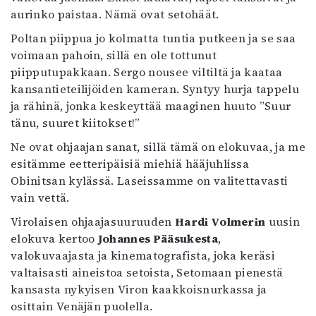
Kirjat
aurinko paistaa. Nämä ovat setohäät.
In English
Poltan piippua jo kolmatta tuntia putkeen ja se saa
Esitystaide
voimaan pahoin, sillä en ole tottunut
Arkisto
piipputupakkaan. Sergo nousee viltiltä ja kaataa
kansantieteilijöiden kameran. Syntyy hurja tappelu
Lehdet
ja rähinä, jonka keskeyttää maaginen huuto ”Suur
4/2026
tänu, suuret kiitokset!”
2–3/2026
Ne ovat ohjaajan sanat, sillä tämä on elokuvaa, ja me
1/2026
esitämme eetteripäisiä miehiä hääjuhlissa
6/2025
Obinitsan kylässä. Laseissamme on valitettavasti
5/2025 saame
vain vettä.
5/2025
Lehtiarkisto
Virolaisen ohjaajasuuruuden
Hardi Volmerin
uusin
elokuva kertoo
Johannes Pääsukesta
,
valokuvaajasta ja kinematografista, joka keräsi
Info
valtaisasti aineistoa setoista, Setomaan pienestä
Tilaus ja irtonumerot
kansasta nykyisen Viron kaakkoisnurkassa ja
Yhteistyössä
osittain Venäjän puolella.
Toimitus