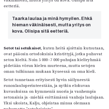
väkinäisesti, mutta yritys on kova. Olisipa sitä
eetteriä.
Taarka laulaa ja minä hymyilen. Ehkä
hieman väkinäisesti, mutta yritys on
kova. Olisipa sitä eetteriä.
Setot tai setukaiset
, kuten heitä ajoittain kutsutaan,
ovat pääosin ortodoksisia kristittyjä, jotka puhuvat
seton kieltä. Noin 5 000–7 000 puhujan kieliryhmää
pidetään võrun kielen murteena, mutta setojen
oman tulkinnan mukaan kyseessä on oma kieli.
Setot tunnetaan erityisesti hyvin säilyneestä
runonlauluperinteestään, ja nytkin elokuvan
kuvauksissa on kymmeniä nuoria ja vanhempia
setonaisia ja -miehiä esittämässä vanhoja laulujaan.
Yksi ukoista, Kalju, ohjeistaa minua olemaan
puhumatta ”setukaisista”.