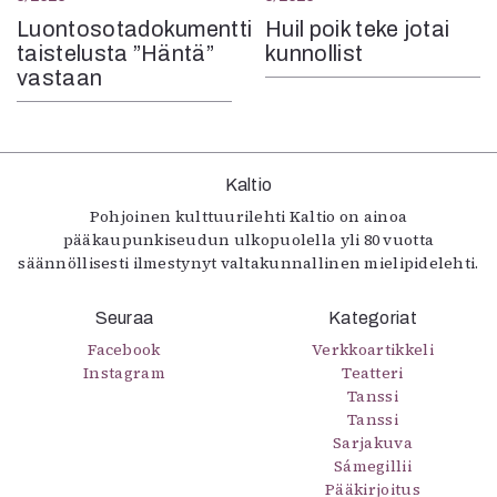
Luontosotadokumentti
Huil poik teke jotai
taistelusta ”Häntä”
kunnollist
vastaan
Kaltio
Pohjoinen kulttuurilehti Kaltio on ainoa
pääkaupunkiseudun ulkopuolella yli 80 vuotta
säännöllisesti ilmestynyt valtakunnallinen mielipidelehti.
Seuraa
Kategoriat
Facebook
Verkkoartikkeli
Instagram
Teatteri
Tanssi
Tanssi
Sarjakuva
Sámegillii
Pääkirjoitus