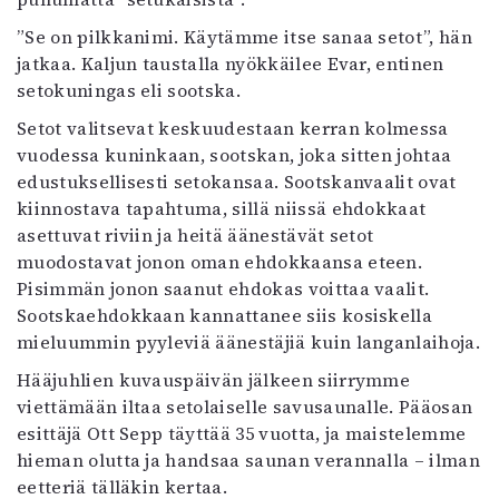
”Se on pilkkanimi. Käytämme itse sanaa setot”, hän
jatkaa. Kaljun taustalla nyökkäilee Evar, entinen
setokuningas eli sootska.
Setot valitsevat keskuudestaan kerran kolmessa
vuodessa kuninkaan, sootskan, joka sitten johtaa
edustuksellisesti setokansaa. Sootskanvaalit ovat
kiinnostava tapahtuma, sillä niissä ehdokkaat
asettuvat riviin ja heitä äänestävät setot
muodostavat jonon oman ehdokkaansa eteen.
Pisimmän jonon saanut ehdokas voittaa vaalit.
Sootskaehdokkaan kannattanee siis kosiskella
mieluummin pyyleviä äänestäjiä kuin langanlaihoja.
Hääjuhlien kuvauspäivän jälkeen siirrymme
viettämään iltaa setolaiselle savusaunalle. Pääosan
esittäjä Ott Sepp täyttää 35 vuotta, ja maistelemme
hieman olutta ja handsaa saunan verannalla – ilman
eetteriä tälläkin kertaa.