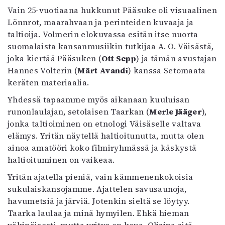
Vain 25-vuotiaana hukkunut Pääsuke oli visuaalinen
Mediatiedot
Lönnrot, maarahvaan ja perinteiden kuvaaja ja
Kaltio ry
taltioija. Volmerin elokuvassa esitän itse nuorta
suomalaista kansanmusiikin tutkijaa A. O. Väisästä,
joka kiertää Pääsuken (
Ott Sepp
) ja tämän avustajan
Hannes Volterin (
Märt Avandi
) kanssa Setomaata
keräten materiaalia.
Yhdessä tapaamme myös aikanaan kuuluisan
runonlaulajan, setolaisen Taarkan (
Merle Jääger
),
jonka taltioiminen on etnologi Väisäselle valtava
elämys. Yritän näytellä haltioitunutta, mutta olen
ainoa amatööri koko filmiryhmässä ja käskystä
haltioituminen on vaikeaa.
Yritän ajatella pieniä, vain kämmenenkokoisia
sukulaiskansojamme. Ajattelen savusaunoja,
havumetsiä ja järviä. Jotenkin sieltä se löytyy.
Taarka laulaa ja minä hymyilen. Ehkä hieman