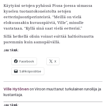
Käytyäni setojen pyhässä Piusa-joessa uimassa
kyselen tuotantokoneistolta setojen
eetterinjuontiperinteistä. “Meillä on vielä
elokuussakin kuvauspäiviä, Ville”, minulle
vastataan. “Kyllä sinä saat vielä eetterisi.”
Sillä hetkellä olisin voinut esittää haltioitunutta
paremmin kuin aamupäivällä.
JAA TÄMÄ:
Facebook
X
Sähköpostitse
Ville Hytönen
on Viroon muuttanut turkulainen runoilija ja
kustantaja.
JAA TÄMÄ: