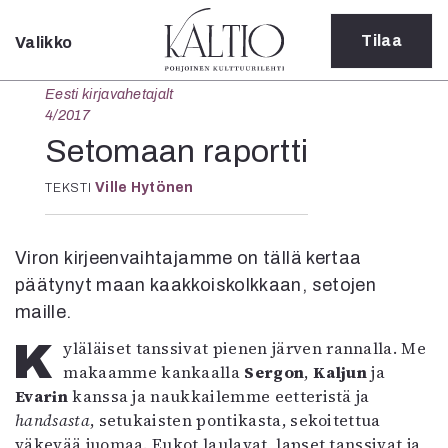
Tilaa
Valikko
Sulje
Eesti kirjavahetajalt
Kategoriat
4/2017
Verkkoartikkeli
Setomaan raportti
Teatteri
Ville Hytönen
TEKSTI
Tanssi
Tanssi
Sarjakuva
Viron kirjeenvaihtajamme on tällä kertaa
Sámegillii
päätynyt maan kaakkoiskolkkaan, setojen
Pääkirjoitus
Paperilehdestä
maille.
Oulu2026
Kyläläiset tanssivat pienen järven rannalla. Me
Näyttelyt
makaamme kankaalla
Sergon
,
Kaljun
ja
Musiikki
Evarin
kanssa ja naukkailemme eetteristä ja
Levyt
handsasta
, setukaisten pontikasta, sekoitettua
Kuvataide
väkevää juomaa. Eukot laulavat, lapset tanssivat ja