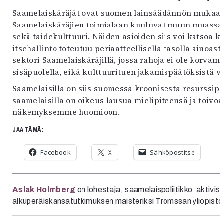
Saamelaiskäräjät ovat suomen lainsäädännön mukaan 
Saamelaiskäräjien toimialaan kuuluvat muun muassa el
sekä taidekulttuuri. Näiden asioiden siis voi katsoa 
itsehallinto toteutuu periaatteellisella tasolla ainoa
sektori Saamelaiskäräjillä, jossa rahoja ei ole korva
sisäpuolella, eikä kulttuurituen jakamispäätöksistä 
Saamelaisilla on siis suomessa kroonisesta resurssip
saamelaisilla on oikeus lausua mielipiteensä ja toivoa
näkemyksemme huomioon.
JAA TÄMÄ:
Facebook
X
Sähköpostitse
Aslak Holmberg
on lohestaja, saamelaispoliitikko, aktivis
alkuperäiskansatutkimuksen maisteriksi Tromssan yliopis