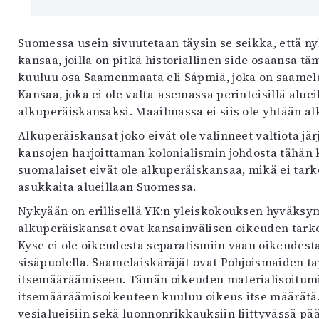
Suomessa usein sivuutetaan täysin se seikka, että nyk
kansaa, joilla on pitkä historiallinen side osaansa 
kuuluu osa Saamenmaata eli Sápmiä, joka on saamela
Kansaa, joka ei ole valta-asemassa perinteisillä alu
alkuperäiskansaksi. Maailmassa ei siis ole yhtään alk
Alkuperäiskansat joko eivät ole valinneet valtiota j
kansojen harjoittaman kolonialismin johdosta tähä
suomalaiset eivät ole alkuperäiskansaa, mikä ei tarko
asukkaita alueillaan Suomessa.
Nykyään on erillisellä YK:n yleiskokouksen hyväksym
alkuperäiskansat ovat kansainvälisen oikeuden tarko
Kyse ei ole oikeudesta separatismiin vaan oikeudesta
sisäpuolella. Saamelaiskäräjät ovat Pohjoismaiden 
itsemääräämiseen. Tämän oikeuden materialisoitumine
itsemääräämisoikeuteen kuuluu oikeus itse määrätä
vesialueisiin sekä luonnonrikkauksiin liittyvässä p