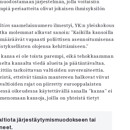
muodostamaan järjestelmän, jolla voitaisiin
mpiä periaatteita olivat jokaisen ihmisyksilön
ltion
saamelaisnumero ilmestyi, YK:n yleiskokous
tka molemmat alkavat sanoin: ”Kaikilla kansoilla
määräävät vapaasti poliittisen asennoitumisensa
vistyksellisten olojensa kehittämiseen.”
 kansa ei ole toista parempi, eikä tehokkaamman
elta kansalta viedä alueita ja päätäntävaltaa.
tiin tarkoittavan valtioiden suvereniteettia.
eistä, etteivät tämän mantereen halkovat viivat
valtioiden rajat on piirretty eurooppalaisten
essä oikeudessa käytettävällä sanalla ”kansa” ei
imenomaan kansoja, joilla on yhteistä tietyt
altiota järjestäytymis­muodokseen tai
neet.