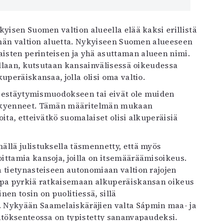
yisen Suomen valtion alueella elää kaksi erillistä
tämän valtion aluetta. Nykyiseen Suomen alueeseen
isten perinteisen ja yhä asuttaman alueen nimi.
eillaan, kutsutaan kansainvälisessä oikeudessa
uperäiskansaa, jolla olisi oma valtio.
ärjestäytymismuodokseen tai eivät ole muiden
n kyenneet. Tämän määritelmän mukaan
ita, etteivätkö suomalaiset olisi alkuperäisiä
ällä julistuksella täsmennetty, että myös
ittamia kansoja, joilla on itsemääräämisoikeus.
 tietynasteiseen autonomiaan valtion rajojen
tapa pyrkiä ratkaisemaan alkuperäiskansan oikeus
n tosin on puolitiessä, sillä
. Nykyään Saamelaiskäräjien valta Sápmin maa- ja
äätöksenteossa on typistetty sananvapaudeksi.