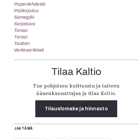
Paperilehdestä
Pääkirjoitus
Sámegillii
Sarjakuva
Tanssi
Tanssi
Teatteri
Verkkoartikkeli
Tilaa Kaltio
Tue pohjoisen kulttuurin ja taiteen
äänenkannattajaa ja tilaa
Kaltio
.
Tilauslomake ja hinnasto
JAA TÄMÄ: