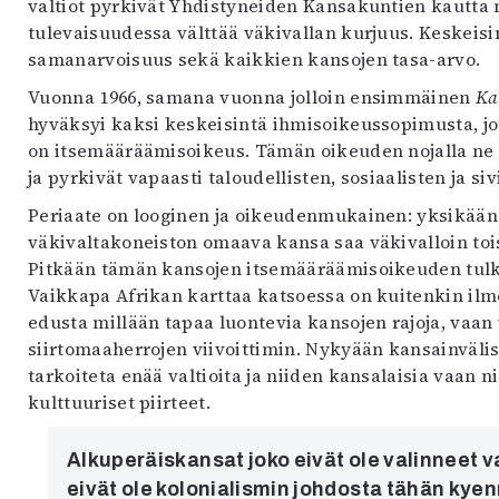
valtiot pyrkivät Yhdistyneiden Kansakuntien kautta 
uvataide
tulevaisuudessa välttää väkivallan kurjuus. Keskeisi
Kirjat
samanarvoisuus sekä kaikkien kansojen tasa-arvo.
n English
sitystaide
Vuonna 1966, samana vuonna jolloin ensimmäinen
Ka
Arkisto
hyväksyi kaksi keskeisintä ihmisoikeussopimusta, jo
on itsemääräämisoikeus. Tämän oikeuden nojalla ne 
ja pyrkivät vapaasti taloudellisten, sosiaalisten ja si
Periaate on looginen ja oikeudenmukainen: yksikään
väkivaltakoneiston omaava kansa saa väkivalloin tois
Pitkään tämän kansojen itsemääräämisoikeuden tulkit
Vaikkapa Afrikan karttaa katsoessa on kuitenkin ilm
edusta millään tapaa luontevia kansojen rajoja, vaan 
siirtomaaherrojen viivoittimin. Nykyään kansainvälis
tarkoiteta enää valtioita ja niiden kansalaisia vaan n
kulttuuriset piirteet.
Alkuperäiskansat joko eivät ole valinneet v
eivät ole kolonialismin johdosta tähän kyen