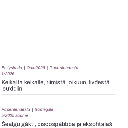
Esitystaide
Oulu2026
Paperilehdestä
1/2026
Keikalta keikalle, riimistä joikuun, livđestä
leu’ddiin
Paperilehdestä
Sámegillii
5/2025 saame
Šealgu gákti, discospábbba ja eksohtalaš