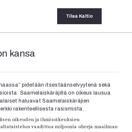
Tilaa
Kaltio
a
on kansa
rot
ssä
s
dot
aassa” pidetään itsestäänselvyytenä sekä
y
sioista. Saamelaiskäräjillä on oikeus lausua
malaiset haluavat Saamelaiskäräjien
rkki rakenteellisesta rasismista.
valtataistelun vaadittua miljoonia uhreja maailman