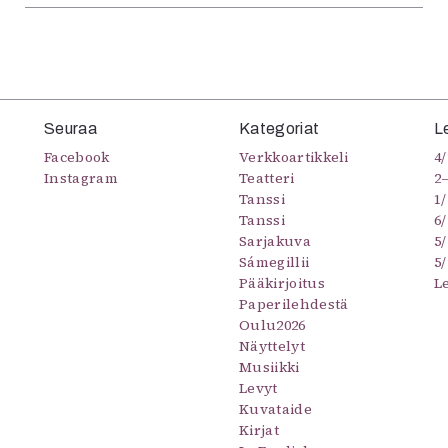
Seuraa
Kategoriat
L
Facebook
Verkkoartikkeli
4/
Instagram
Teatteri
2
Tanssi
1/
Tanssi
6/
Sarjakuva
5
Sámegillii
5/
Pääkirjoitus
L
Paperilehdestä
Oulu2026
Näyttelyt
Musiikki
Levyt
Kuvataide
Kirjat