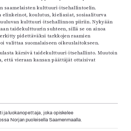
saamelaisten kulttuuri-itsehallintoelin.
inkeinot, koulutus, kieliasiat, sosiaaliturva
kuuluvan kulttuuri-itsehallinnon piiriin. Nykyään
staan taidekulttuurin suhteen, sillä se on ainoa
merkitty pidettäväksi tarkkojen raamien
voi valittaa suomalaiseen oikeuslaitokseen.
ulasta kärsivä taidekulttuuri-itsehallinto. Muutoin
, että vieraan kansan päättäjät ottaisivat
ti ja luokanopettaja, joka opiskelee
tossa Norjan puoleisella Saamenmaalla.