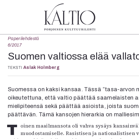
Paperilehdestä
tegoriat
Lehdet
Info
6/2017
koartikkeli
4/2026
Tilaus j
Suomen valtiossa elää vallat
Teatteri
2–3/2026
irtonume
Aslak Holmberg
Tanssi
TEKSTI
1/2026
Yhteistyö
Tanssi
6/2025
Toimitu
arjakuva
5/2025 saame
Mediatie
Suomessa on kaksi kansaa. Tässä ”tasa-arvon m
ámegillii
5/2025
Kaltio r
oikeutettuna, että valtio päättää saamelaisten a
äkirjoitus
Lehtiarkisto
erilehdestä
mielipiteensä sekä päättää asioista, joista suo
Oulu2026
päättävän. Tämä kansojen hierarkia on malliesime
Näyttelyt
Toinen maailmansota oli vahva sysäys kansainvälisen oikeuden ja ihmisoikeuksien
Musiikki
muodostamiselle. Rasistisen ja nationalistisen 
Levyt