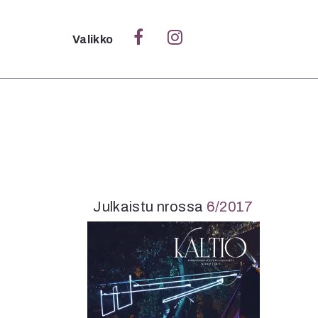
Sulje
Valikko
Ka
Verk
S
Julkaistu nrossa
6/2017
S
Pä
Pap