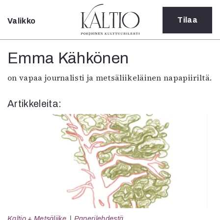
Tilaa
Valikko
Sulje
Kategoriat
Emma Kähkönen
Verkkoartikkeli
on vapaa journalisti ja metsäliikeläinen napapiiriltä.
Teatteri
Tanssi
Artikkeleita:
Tanssi
Sarjakuva
Sámegillii
Pääkirjoitus
Paperilehdestä
Oulu2026
Näyttelyt
Musiikki
Levyt
Kuvataide
Kaltio + Metsäliike
Paperilehdestä