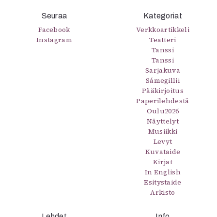
Mediatiedot
Seuraa
Kategoriat
Kaltio ry
Facebook
Verkkoartikkeli
Instagram
Teatteri
Tanssi
Tanssi
Sarjakuva
Sámegillii
Pääkirjoitus
Paperilehdestä
Oulu2026
Näyttelyt
Musiikki
Levyt
Kuvataide
Kirjat
In English
Esitystaide
Arkisto
Lehdet
Info