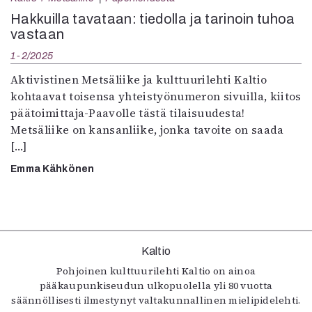
Kirjat
Hakkuilla tavataan: tiedolla ja tarinoin tuhoa
In English
vastaan
Esitystaide
Arkisto
1-2/2025
Aktivistinen Metsäliike ja kulttuurilehti Kaltio
Lehdet
kohtaavat toisensa yhteistyönumeron sivuilla, kiitos
päätoimittaja-Paavolle tästä tilaisuudesta!
4/2026
Metsäliike on kansanliike, jonka tavoite on saada
2–3/2026
[…]
1/2026
6/2025
Emma Kähkönen
5/2025 saame
5/2025
Lehtiarkisto
Kaltio
Info
Pohjoinen kulttuurilehti Kaltio on ainoa
Tilaus ja irtonumerot
pääkaupunkiseudun ulkopuolella yli 80 vuotta
Yhteistyössä
säännöllisesti ilmestynyt valtakunnallinen mielipidelehti.
Toimitus