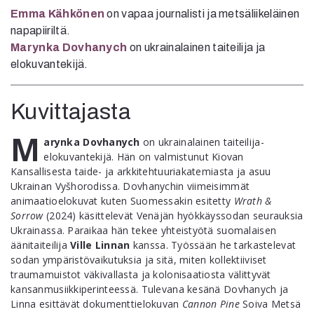
Emma Kähkönen
on vapaa journalisti ja metsäliikeläinen
napapiiriltä.
Marynka Dovhanych
on ukrainalainen taiteilija ja
elokuvantekijä.
Kuvittajasta
M
arynka Dovhanych
on ukrainalainen taiteilija-
elokuvantekijä. Hän on valmistunut Kiovan
Kansallisesta taide- ja arkkitehtuuriakatemiasta ja asuu
Ukrainan Vyšhorodissa. Dovhanychin viimeisimmät
animaatioelokuvat kuten Suomessakin esitetty
Wrath &
Sorrow
(2024) käsittelevät Venäjän hyökkäyssodan seurauksia
Ukrainassa. Paraikaa hän tekee yhteistyötä suomalaisen
äänitaiteilija
Ville Linnan
kanssa. Työssään he tarkastelevat
sodan ympäristövaikutuksia ja sitä, miten kollektiiviset
traumamuistot väkivallasta ja kolonisaatiosta välittyvät
kansanmusiikkiperinteessä. Tulevana kesänä Dovhanych ja
Linna esittävät dokumenttielokuvan
Cannon Pine
Soiva Metsä