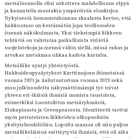
metsäluonnolla olisi uskottava mahdollisuus elpyä
Mediatiedot
ja kannatella muutakin ympäröivää elonkirjoa.
Kaltio ry
Nykyisestä luonnontuhonnan skaalasta kertoo, että
hakkuutaso on kestämätön jopa teollisuuden
itsensä näkökulmasta. Yksi tärkeimpiä liikkeen
tehtäviä on vahvistaa paikallisista viriäviä
suojelutekoja ja mennä väliin siellä, missä rakas ja
arvokas metsämaa uhkaa kadota kartalta.
Metsäliike syntyi yhteistyöstä.
Hakkuidenpysäytykset Karttimojoen ikimetsissä
vuonna 2021 ja Aalistunturissa vuonna 2023 sekä
muu julkisuudelta näkymättömämpi työ toivat
yhteen eri-ikäisiä ihmisiä monista taustoista,
esimerkiksi Luontoliiton metsäryhmästä,
Elokapinasta ja Greenpeacesta. Identiteetti tarttui
myös perinteisten liikkeiden ulkopuolisiin
yksityishenkilöihin. Lopulta maassa oli niin paljon
metsäliikeläisinä esittäytyviä ihmisiä, että oli aika