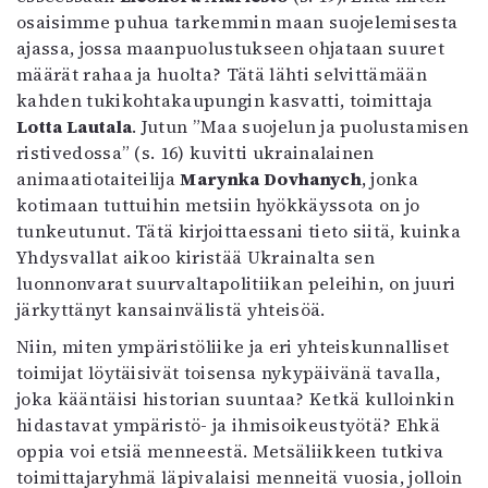
osaisimme puhua tarkemmin maan suojelemisesta
ajassa, jossa maanpuolustukseen ohjataan suuret
määrät rahaa ja huolta? Tätä lähti selvittämään
kahden tukikohtakaupungin kasvatti, toimittaja
Lotta Lautala
. Jutun ”Maa suojelun ja puolustamisen
ristivedossa” (s. 16) kuvitti ukrainalainen
animaatiotaiteilija
Marynka Dovhanych
, jonka
kotimaan tuttuihin metsiin hyökkäyssota on jo
tunkeutunut. Tätä kirjoittaessani tieto siitä, kuinka
Yhdysvallat aikoo kiristää Ukrainalta sen
luonnonvarat suurvaltapolitiikan peleihin, on juuri
järkyttänyt kansainvälistä yhteisöä.
Niin, miten ympäristöliike ja eri yhteiskunnalliset
toimijat löytäisivät toisensa nykypäivänä tavalla,
joka kääntäisi historian suuntaa? Ketkä kulloinkin
hidastavat ympäristö- ja ihmisoikeustyötä? Ehkä
oppia voi etsiä menneestä. Metsäliikkeen tutkiva
toimittajaryhmä läpivalaisi menneitä vuosia, jolloin