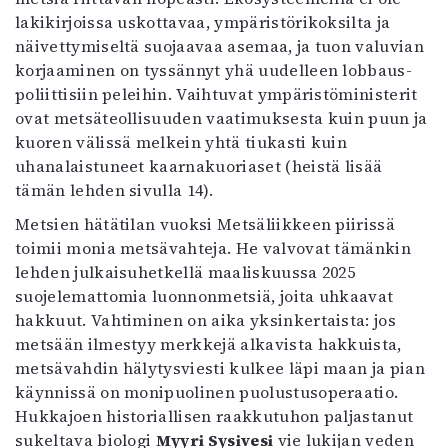
lakikirjoissa uskottavaa, ympäristörikoksilta ja
näivettymiseltä suojaavaa asemaa, ja tuon valuvian
korjaaminen on tyssännyt yhä uudelleen lobbaus-
poliittisiin peleihin. Vaihtuvat ympäristöministerit
ovat metsäteollisuuden vaatimuksesta kuin puun ja
kuoren välissä melkein yhtä tiukasti kuin
uhanalaistuneet kaarnakuoriaset (heistä lisää
tämän lehden sivulla 14).
Metsien hätätilan vuoksi Metsäliikkeen piirissä
toimii monia metsävahteja. He valvovat tämänkin
lehden julkaisuhetkellä maaliskuussa 2025
suojelemattomia luonnonmetsiä, joita uhkaavat
hakkuut. Vahtiminen on aika yksinkertaista: jos
metsään ilmestyy merkkejä alkavista hakkuista,
metsävahdin hälytysviesti kulkee läpi maan ja pian
käynnissä on monipuolinen puolustusoperaatio.
Hukkajoen historiallisen raakkutuhon paljastanut
sukeltava biologi
Myyri Sysivesi
vie lukijan veden