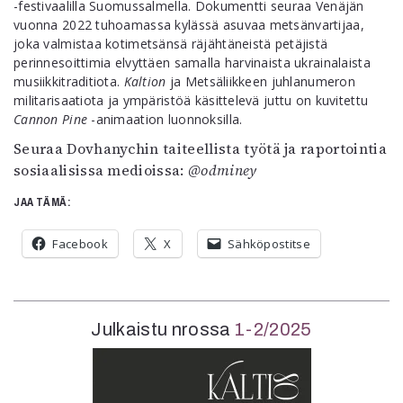
-festivaalilla Suomussalmella. Dokumentti seuraa Venäjän
vuonna 2022 tuhoamassa kylässä asuvaa metsänvartijaa,
joka valmistaa kotimetsänsä räjähtäneistä petäjistä
perinnesoittimia elvyttäen samalla harvinaista ukrainalaista
musiikkitraditiota.
Kaltion
ja Metsäliikkeen juhlanumeron
militarisaatiota ja ympäristöä käsittelevä juttu on kuvitettu
Cannon Pine
-animaation luonnoksilla.
Seuraa Dovhanychin taiteellista työtä ja raportointia
sosiaalisissa medioissa:
@odminey
JAA TÄMÄ:
Facebook
X
Sähköpostitse
Julkaistu nrossa
1-2/2025