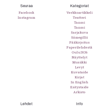
Seuraa
Kategoriat
Facebook
Verkkoartikkeli
Instagram
Teatteri
Tanssi
Tanssi
Sarjakuva
Sámegillii
Pääkirjoitus
Paperilehdestä
Oulu2026
Näyttelyt
Musiikki
Levyt
Kuvataide
Kirjat
In English
Esitystaide
Arkisto
Lehdet
Info