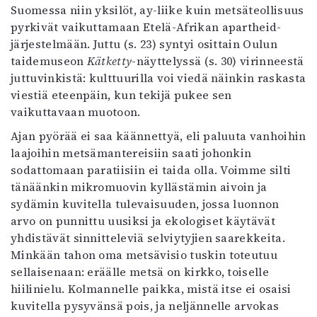
Suomessa niin yksilöt, ay-liike kuin metsäteollisuus
pyrkivät vaikuttamaan Etelä-Afrikan apartheid-
järjestelmään. Juttu (s. 23) syntyi osittain Oulun
taidemuseon
Kätketty
-näyttelyssä (s. 30) virinneestä
juttuvinkistä: kulttuurilla voi viedä näinkin raskasta
viestiä eteenpäin, kun tekijä pukee sen
vaikuttavaan muotoon.
Ajan pyörää ei saa käännettyä, eli paluuta vanhoihin
laajoihin metsämantereisiin saati johonkin
sodattomaan paratiisiin ei taida olla. Voimme silti
tänäänkin mikromuovin kyllästämin aivoin ja
sydämin kuvitella tulevaisuuden, jossa luonnon
arvo on punnittu uusiksi ja ekologiset käytävät
yhdistävät sinnitteleviä selviytyjien saarekkeita.
Minkään tahon oma metsävisio tuskin toteutuu
sellaisenaan: eräälle metsä on kirkko, toiselle
hiilinielu. Kolmannelle paikka, mistä itse ei osaisi
kuvitella pysyvänsä pois, ja neljännelle arvokas