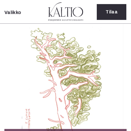
Tilaa
Valikko
Sulje
Kategoriat
Verkkoartikkeli
Teatteri
Tanssi
Tanssi
Sarjakuva
Sámegillii
Pääkirjoitus
Paperilehdestä
Oulu2026
Näyttelyt
Musiikki
Levyt
Kuvataide