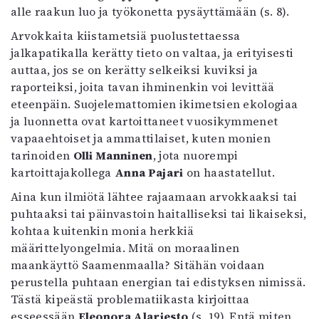
alle raakun luo ja työkonetta pysäyttämään (s. 8).
Arvokkaita kiistametsiä puolustettaessa
jalkapatikalla kerätty tieto on valtaa, ja erityisesti
auttaa, jos se on kerätty selkeiksi kuviksi ja
raporteiksi, joita tavan ihminenkin voi levittää
eteenpäin. Suojelemattomien ikimetsien ekologiaa
ja luonnetta ovat kartoittaneet vuosikymmenet
vapaaehtoiset ja ammattilaiset, kuten monien
tarinoiden
Olli Manninen
, jota nuorempi
kartoittajakollega
Anna Pajari
on haastatellut.
Aina kun ilmiötä lähtee rajaamaan arvokkaaksi tai
puhtaaksi tai päinvastoin haitalliseksi tai likaiseksi,
kohtaa kuitenkin monia herkkiä
määrittelyongelmia. Mitä on moraalinen
maankäyttö Saamenmaalla? Sitähän voidaan
perustella puhtaan energian tai edistyksen nimissä.
Tästä kipeästä problematiikasta kirjoittaa
esseessään
Eleonora Alariesto
(s. 19). Entä miten