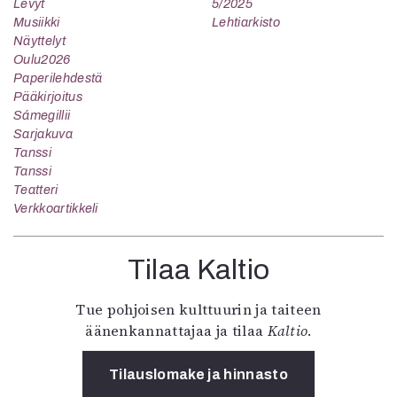
Levyt
5/2025
Musiikki
Lehtiarkisto
Näyttelyt
Oulu2026
Paperilehdestä
Pääkirjoitus
Sámegillii
Sarjakuva
Tanssi
Tanssi
Teatteri
Verkkoartikkeli
Tilaa Kaltio
Tue pohjoisen kulttuurin ja taiteen
äänenkannattajaa ja tilaa
Kaltio
.
Tilauslomake ja hinnasto