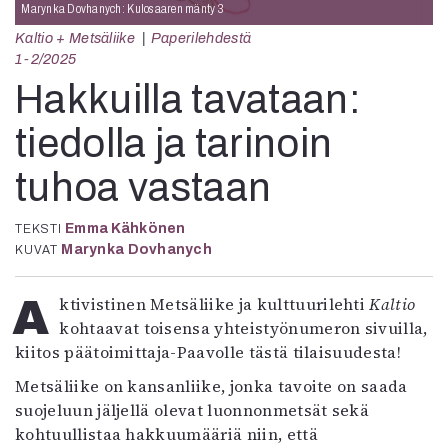
Kirjat
Marynka Dovhanych: Kulosaaren mänty 3
In English
Kaltio + Metsäliike
Paperilehdestä
Esitystaide
1-2/2025
Arkisto
Hakkuilla tavataan:
Lehdet
tiedolla ja tarinoin
4/2026
tuhoa vastaan
2–3/2026
1/2026
Emma Kähkönen
TEKSTI
6/2025
Marynka Dovhanych
KUVAT
5/2025 saame
5/2025
Aktivistinen Metsäliike ja kulttuurilehti
Kaltio
Lehtiarkisto
kohtaavat toisensa yhteistyönumeron sivuilla,
kiitos päätoimittaja-Paavolle tästä tilaisuudesta!
Info
Metsäliike on kansanliike, jonka tavoite on saada
Tilaus ja irtonumerot
suojeluun jäljellä olevat luonnonmetsät sekä
Yhteistyössä
kohtuullistaa hakkuumääriä niin, että
Toimitus