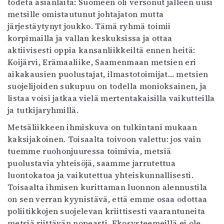
todeta asianlaita: Suomeen oli versonut jälleen uusi
metsille omistautunut johtajaton mutta
järjestäytynyt joukko. Tämä ryhmä toimii
korpimailla ja vallan keskuksissa ja ottaa
aktiivisesti oppia kansanliikkeiltä ennen heitä:
Koijärvi, Erämaaliike, Saamenmaan metsien eri
aikakausien puolustajat, ilmastotoimijat… metsien
suojelijoiden sukupuu on todella monioksainen, ja
listaa voisi jatkaa vielä mertentakaisilla vaikutteilla
ja tutkijaryhmillä.
Metsäliikkeen ihmiskuva on tulkintani mukaan
kaksijakoinen. Toisaalta toivoon valettu: jos vain
tuemme ruohonjuuressa toimivia, metsiä
puolustavia yhteisöjä, saamme jarrutettua
luontokatoa ja vaikutettua yhteiskunnallisesti.
Toisaalta ihmisen kurittaman luonnon alennustila
on sen verran kyynistävä, että emme osaa odottaa
poliitikkojen suojelevan kriittisesti vaarantuneita
metsiä riittävän nopeasti. Ekosysteemeillä ei ole